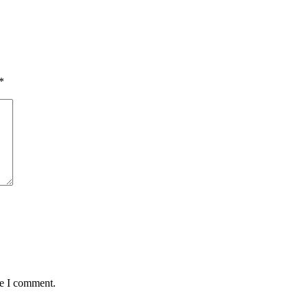
*
me I comment.