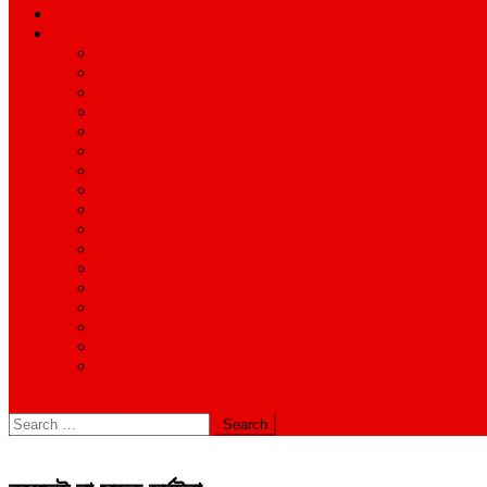
শিক্ষাঙ্গন
অন্যান্য
আইন ও আদালত
অর্থনীতি
বানিজ্য
জীবন-যাপন
সাহিত্য
অনিয়ম-দুর্নীতি
ইতিহাস ঐতিহ্য
উপ-সম্পাদকীয়/মতামত
কর্পোরেট সংবাদ
গ্রাম বাংলার খবর
দুর্ঘটনার সংবাদ
প্রশাসনিক সংবাদ
বিশেষ প্রতিবেদন
মানবিক খবর
সংগঠন সংবাদ
সাহিত্য-সংস্কৃতি
বিবিধ
site mode button
Search
for: