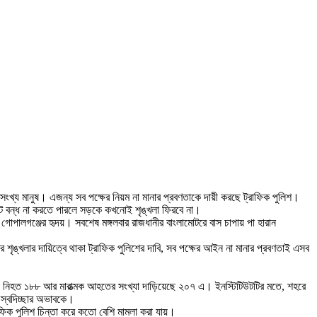
সংখ্য মানুষ। এজন্য সব পক্ষের নিয়ম না মানার প্রবণতাকে দায়ী করছে ট্রাফিক পুলিশ।
রুট বন্ধ না করতে পারলে সড়কে কখনোই শৃঙ্খলা ফিরবে না।
োপালগঞ্জের হৃদয়। সবশেষ মঙ্গলবার রাজধানীর বাংলামোটরে বাস চাপায় পা হারান
র শৃঙ্খলার দায়িত্বে থাকা ট্রাফিক পুলিশের দাবি, সব পক্ষের আইন না মানার প্রবণতাই এসব
ই নিহত ১৮৮ আর মারাত্মক আহতের সংখ্যা দাড়িয়েছে ২০৭ এ। ইনস্টিটিউটটির মতে, শহরে
 স্বদিচ্ছার অভাবকে।
ফিক পুলিশ চিন্তা করে কতো বেশি মামলা করা যায়।