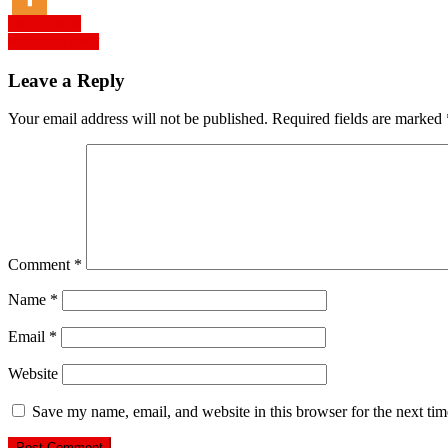
Post
চার জঙ্গি আটক
অভিযোগ ৩ হাজার
navigation
Leave a Reply
Your email address will not be published.
Required fields are marked
Comment
*
Name
*
Email
*
Website
Save my name, email, and website in this browser for the next ti