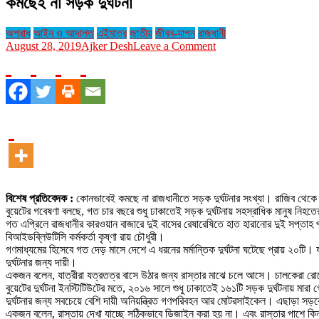
কমছেই না সড়ক দুর্ঘটনা
অপরাধ
আইন ও আদালত
এইমাত্র
জাতীয়
জীবন-যাপন
রাজধানী
on
August 28, 2019
Ajker Desh
Leave a Comment
কমছেই
না
সড়ক
দুর্ঘটনা
বিশেষ প্রতিবেদক :
কোনভাবেই কমছে না রাজধানীতে সড়ক দুর্ঘটনার সংখ্যা। রাজিব থেকে কৃ
বুয়েটের গবেষণা বলছে, গত চার বছরে শুধু ঢাকাতেই সড়ক দুর্ঘটনায় সহস্রাধিক মানুষ নি
গত এপ্রিলে রাজধানীর কারওয়ান বাজারে দুই বাসের রেষারেষিতে হাত হারানোর দুই সপ্তাহ
বিআইডব্লিউটিসি কর্মকর্তা কৃষ্ণা রায় চৌধুরী।
গণমাধ্যমের হিসেবে গত দেড় মাসে দেশে এ ধরনের মর্মান্তিক দুর্ঘটনা ঘটেছে প্রায় ২০টি। য
দুর্ঘটনার জন্য দায়ী।
একজন বলেন, যাত্রীরা যত্রতত্র বাসে উঠার জন্য রাস্তার মাঝে চলে আসে। চালকেরা রো
বুয়েটের দুর্ঘটনা ইনস্টিটিউটের মতে, ২০১৬ সালে শুধু ঢাকাতেই ১৬১টি সড়ক দুর্ঘটনা
দুর্ঘটনার জন্য সবচেয়ে বেশি দায়ী অনিয়ন্ত্রিত গণপরিবহন আর মোটরসাইকেল। এছাড়া সড়ক
একজন বলেন, রাস্তায় দেখা যাচ্ছে সঠিকভাবে ডিজাইন করা হয় না। এবং রাস্তার পাশে কি