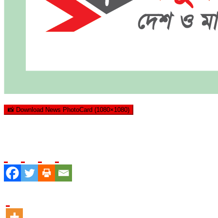
📸 Download News PhotoCard (1080×1080)