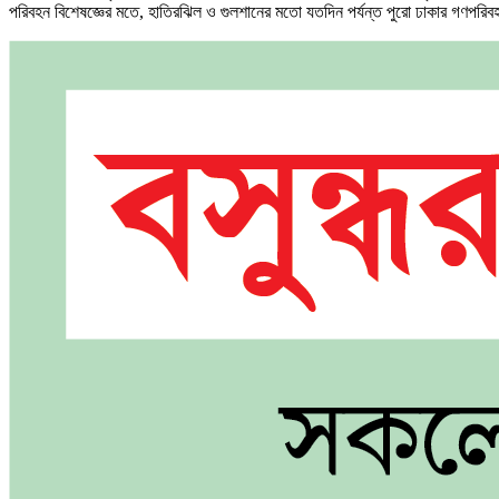
পরিবহন বিশেষজ্ঞের মতে, হাতিরঝিল ও গুলশানের মতো যতদিন পর্যন্ত পুরো ঢাকার গণপরিব