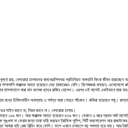
ষ্ণা রায়, বেপরোয়া চালকদের খামখেয়ালিপনায় প্রতিনিয়ত অঙ্গহানি কিংবা জীবন হারাচ্ছেন অ
হতের পাশাপাশি মারাত্মক আহত হয়েছেন দেড় হাজারেরও বেশি। বিশেষজ্ঞরা বলছেন, এলোমেলো 
 পর হাসপাতালে মারা যান কলেজ ছাত্র রাজিব হোসেন। এরপর ওই মাসেই একইভাবে মারা যায় গ
ার মধ্যে চিকিৎসাধীন অবস্থায় এ পর্যন্ত মারা গেছেন পাঁচজন। বাকিরা হয়েছেন পঙ্গু। রাস্তা
ডের সাইন জানে না, নিয়ম জানে না। বেপরোয়া চালায়।
য় মারা গেছেন ১৬৯ জন। আর মারাত্মক আহত হয়েছেন ৪৩৯ জন। যেখানে এ বছর প্রথম আট মাসে
ে শৃঙ্খলা না ফেরার জন্য তারা দায়ি করছেন ট্রাফিক পুলিশ, সিটি করপোরেশন আর রাজউকের
ন্ত আমরা হাই রেজ বিল্ডিং করে ফেলি। ফলে এখানে চলাচলে বড় সমস্যা হয়ে যায়। আর ট্রা