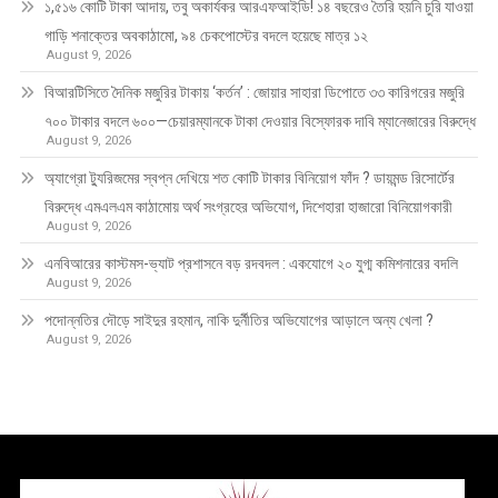
১,৫১৬ কোটি টাকা আদায়, তবু অকার্যকর আরএফআইডি! ১৪ বছরেও তৈরি হয়নি চুরি যাওয়া
গাড়ি শনাক্তের অবকাঠামো, ৯৪ চেকপোস্টের বদলে হয়েছে মাত্র ১২
August 9, 2026
বিআরটিসিতে দৈনিক মজুরির টাকায় ‘কর্তন’ : জোয়ার সাহারা ডিপোতে ৩৩ কারিগরের মজুরি
৭০০ টাকার বদলে ৬০০—চেয়ারম্যানকে টাকা দেওয়ার বিস্ফোরক দাবি ম্যানেজারের বিরুদ্ধে
August 9, 2026
অ্যাগ্রো ট্যুরিজমের স্বপ্ন দেখিয়ে শত কোটি টাকার বিনিয়োগ ফাঁদ ? ডায়মন্ড রিসোর্টের
বিরুদ্ধে এমএলএম কাঠামোয় অর্থ সংগ্রহের অভিযোগ, দিশেহারা হাজারো বিনিয়োগকারী
August 9, 2026
এনবিআরের কাস্টমস-ভ্যাট প্রশাসনে বড় রদবদল : একযোগে ২০ যুগ্ম কমিশনারের বদলি
August 9, 2026
পদোন্নতির দৌড়ে সাইদুর রহমান, নাকি দুর্নীতির অভিযোগের আড়ালে অন্য খেলা ?
August 9, 2026