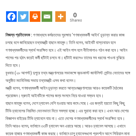
গণমাধ্যমকর্মী
আইন
0
পাস:
Shares
তথ্যমন্ত্রী
নিজস্ব প্রতিবেদক :
গণমাধ্যমে কর্মরতদের সুরক্ষায় ‘গণমাধ্যমকর্মী আইন’ চূড়ান্ত করার কাজ
চলছে বলে জানিয়েছেন তথ্যমন্ত্রী হাছান মাহমুদ। তিনি বলেন, আইনটি বাস্তবায়ন হলে
গণমাধ্যমকর্মীদের স্বার্থ সংরক্ষিত হবে। এই আইন পাস হলে নীতিমালাও গঠন করা হবে। আইন
পাসের পর হঠাৎ করেই কর্মী ছাঁটাই চলবে না। ছাঁটাই করলেও তাদের সব ধরনের পাওনা বুঝিয়ে
দিতে হবে।
বুধবার (২৮ আগস্ট) দুপুরে তথ্য মন্ত্রণালয়ের সভাকক্ষে ব্রডকাস্ট জার্নালিস্ট সেন্টার নেতাদের সঙ্গে
অনুষ্ঠিত মতবিনিময় সভায় তথ্যমন্ত্রী এসব কথা বলেন।
মন্ত্রী বলেন, গণমাধ্যমকর্মী আইন চূড়ান্ত করতে আন্তঃমন্ত্রণালয়ের আরও কয়েকটি বৈঠকের
প্রয়োজন। দ্রুতই আইনটিকে পাসের জন্য সংসদে নিয়ে যাওয়া সম্ভব হবে।
হাছান মাহমুদ বলেন, দেশে চ্যানেল বেশি হওয়ায় আয় কমে গেছে। এর জন্যই হয়তো কিছু কিছু
টিভি চ্যানেলের নিয়মিত বেতনভাতা দিতে সমস্যা হচ্ছে। এর সুরাহা করা হবে। এখন আর দেশের
বিজ্ঞাপন বাইরের টিভি চ্যানেলে যায় না। এতে দেশের গণমাধ্যমকর্মীদের স্বার্থ সংরক্ষিত হবে।
তিনি আরও বলেন, বর্তমানে ৩৩টি চ্যানেল অন এয়ারে আছে। আরও চ্যানেল আসছে। এখানে
কয়েক হাজার গণমাধ্যমকর্মী কাজ করছে। বর্তমানে চালু চ্যানেলগুলো প্রদর্শনে আগে সিরিয়াল মানা