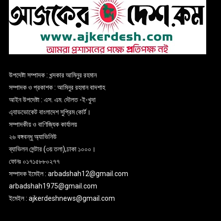
উপদেষ্টা সম্পাদক : খন্দকার আমিনুর রহমান
সম্পাদক ও প্রকাশক : আমিনুর রহমান বাদশাহ
আইন উপদেষ্টা : এস. এম. দৌলত -ই-খুদা
এ্যাডভোকেট বাংলাদেশ সুপ্রিম কোর্ট।
সম্পাদকীয় ও বাণিজ্যিক কার্যালয়
২৬ বঙ্গবন্ধু অ্যাভিনিউ
ব্যাভিলন সেন্টার (৩য় তলা),ঢাকা ১০০০।
ফোনঃ ০১৭১৫৮৮০২৭৭
সম্পাদক ইমেইল : arbadshah12@gmail.com
arbadshah1975@gmail.com
ইমেইল : ajkerdeshnews@gmail.com