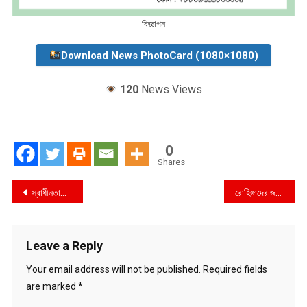
বিজ্ঞাপন
Download News PhotoCard (1080×1080)
120
News Views
0
Shares
Post
স্বাধীনতাবিরোধীদের কোনো চরিত্র নেই : গণপূর্তমন্ত্রী
রোহিঙ্গাদের জন্য ‘অস্ত্র তৈরি’: মুক্তির প্রকল্প স্থগিত
navigation
Leave a Reply
Your email address will not be published.
Required fields
are marked
*