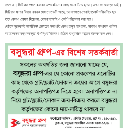
হতো না। সিরিয়াল পেতে ক্যাবল অপারেটরদের কাছে ধরনা দিতে হতো। এখন সে অবস্থা নেই।
সিরিয়াল মানার বিষয়ে এখনও যেখানে ত্রুটি আছে, তা সমাধানে মোবাইলকোর্ট পরিচালিত হবে।
তবে কোনও ঘোষণা দিয়ে নয়, ঘোষণা ছাড়াই এ কোর্ট পরিচালনা করা হবে।
বৈঠকে ব্রডকাস্ট জার্নালিস্ট সেন্টারের সভাপতি রেজওয়ানুল হক রাজা, সাধারণ সম্পাদক শাকিল
আহমেদসহ অন্য সদস্যরা উপস্থিত ছিলেন। বৈঠকে তথ্যসচিব আব্দুল মালেক অংশ নেন।