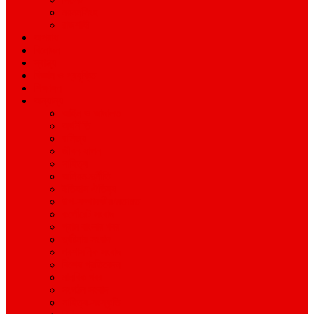
ময়মনসিংহ
রাজশাহী
অপরাধ
বিনোদন
স্বাস্থ্য
বিজ্ঞান ও প্রযুক্তি
শিক্ষাঙ্গন
অন্যান্য
আইন ও আদালত
অর্থনীতি
বানিজ্য
জীবন-যাপন
সাহিত্য
অনিয়ম-দুর্নীতি
ইতিহাস ঐতিহ্য
উপ-সম্পাদকীয়/মতামত
কর্পোরেট সংবাদ
গ্রাম বাংলার খবর
দুর্ঘটনার সংবাদ
প্রশাসনিক সংবাদ
বিশেষ প্রতিবেদন
মানবিক খবর
সংগঠন সংবাদ
সাহিত্য-সংস্কৃতি