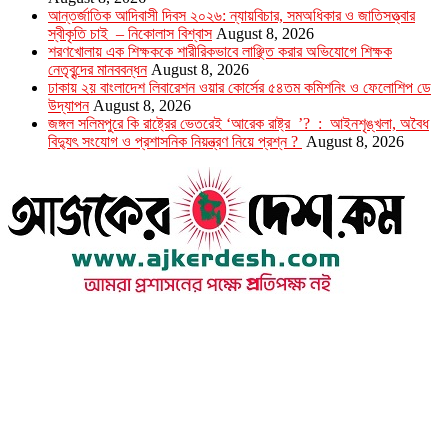
আন্তর্জাতিক আদিবাসী দিবস ২০২৬: ন্যায়বিচার, সমঅধিকার ও জাতিসত্ত্বার
স্বীকৃতি চাই – নিকোলাস বিশ্বাস
August 8, 2026
শরণখোলায় এক শিক্ষককে শারীরিকভাবে লাঞ্ছিত করার অভিযোগে শিক্ষক
নেতৃবৃন্দের মানববন্ধন
August 8, 2026
ঢাকায় ২য় বাংলাদেশ লিবারেশন ওয়ার কোর্সের ৫৪তম কমিশনিং ও ফেলোশিপ ডে
উদ্‌যাপন
August 8, 2026
জঙ্গল সলিমপুরে কি রাষ্ট্রের ভেতরেই ‘আরেক রাষ্ট্র ’? : আইনশৃঙ্খলা, অবৈধ
বিদ্যুৎ সংযোগ ও প্রশাসনিক নিয়ন্ত্রণ নিয়ে প্রশ্ন ?
August 8, 2026
উপদেষ্টা সম্পাদক : খন্দকার আমিনুর রহমান
সম্পাদক ও প্রকাশক : আমিনুর রহমান বাদশাহ
আইন উপদেষ্টা : এস. এম. দৌলত -ই-খুদা
এ্যাডভোকেট বাংলাদেশ সুপ্রিম কোর্ট।
সম্পাদকীয় ও বাণিজ্যিক কার্যালয়
২৬ বঙ্গবন্ধু অ্যাভিনিউ
ব্যাভিলন সেন্টার (৩য় তলা),ঢাকা ১০০০।
ফোনঃ ০১৭১৫৮৮০২৭৭