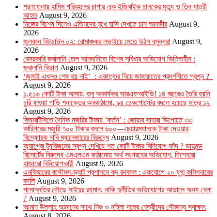
শরণখোলায় হামিম পরিবহনের চাপায় এক ইজিবাইক চালকের মৃত্যু ও তিন যাত্রী
আহত
August 9, 2026
নিজের বিশেষ দিনেও এতিমদের মুখে হাসি দেখতে চান আনভীর
August 9,
2026
জুলকান বিটডাউন ০২: রোমাঞ্চকর লড়াইয়ে মেতে উঠল বসুন্ধরা
August 9,
2026
বেসরকারি জ্বালানি তেল আমদানিতে বিশেষ সুবিধার অভিযোগ ভিত্তিহীন :
জ্বালানি বিভাগ
August 9, 2026
‘জুলাই এখনও শেষ হয় নাই’ : একাত্তর নিয়ে জামায়াতের প্রদর্শনীতে প্রশ্ন ?
August 9, 2026
১,৫১৬ কোটি টাকা আদায়, তবু অকার্যকর আরএফআইডি! ১৪ বছরেও তৈরি হয়নি
চুরি যাওয়া গাড়ি শনাক্তের অবকাঠামো, ৯৪ চেকপোস্টের বদলে হয়েছে মাত্র ১২
August 9, 2026
বিআরটিসিতে দৈনিক মজুরির টাকায় ‘কর্তন’ : জোয়ার সাহারা ডিপোতে ৩৩
কারিগরের মজুরি ৭০০ টাকার বদলে ৬০০—চেয়ারম্যানকে টাকা দেওয়ার
বিস্ফোরক দাবি ম্যানেজারের বিরুদ্ধে
August 9, 2026
অ্যাগ্রো ট্যুরিজমের স্বপ্ন দেখিয়ে শত কোটি টাকার বিনিয়োগ ফাঁদ ? ডায়মন্ড
রিসোর্টের বিরুদ্ধে এমএলএম কাঠামোয় অর্থ সংগ্রহের অভিযোগ, দিশেহারা
হাজারো বিনিয়োগকারী
August 9, 2026
এনবিআরের কাস্টমস-ভ্যাট প্রশাসনে বড় রদবদল : একযোগে ২০ যুগ্ম কমিশনারের
বদলি
August 9, 2026
পদোন্নতির দৌড়ে সাইদুর রহমান, নাকি দুর্নীতির অভিযোগের আড়ালে অন্য খেলা
?
August 9, 2026
আমান উল্লাহ আমানের সাথে নিশু ও মহিলা দলের নেত্রীদের সৌজন্য স্বাক্ষাৎ
August 8, 2026