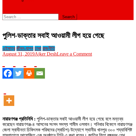
বিবিধ
site mode button
Search
for:
পুলিশ-ডাক্তার সবাই আওয়ামী লীগ হয়ে গেছে
এইমাত্র
জীবন-যাপন
ঢাকা
রাজনীতি
on
August 31, 2019
Ajker Desh
Leave a Comment
পুলিশ-
ডাক্তার
সবাই
আওয়ামী
লীগ
হয়ে
গেছে
নারায়ণগঞ্জ প্রতিনিধি :
পুলিশ-ডাক্তার সবাই আওয়ামী লীগ হয়ে গেছে বলে মন্তব্য
করেছেন নারায়ণগঞ্জ-৪ আসনের সংসদ সদস্য শামীম ওসমান। শনিবার বিকেলে নারায়ণগঞ্জ
জেলা স্বাধীনতা চিকিৎসক পরিষদের (স্বাচিপ) উদ্যোগে স্থানীয় খানপুর ৩০০ শয্যাবিশিষ্ট
হাসপাতালে আয়োজিত এক অনুষ্ঠানে তিনি এ কথা বলেন। জাতির পিতা বঙ্গবন্ধু শেখ