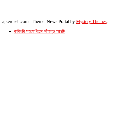
সম্পাদক ইমেইল : arbadshah12@gmail.com
arbadshah1975@gmail.com
ইমেইল : ajkerdeshnews@gmail.com
© সর্বস্বত্ব সংরক্ষিত। এই ওয়েবসাইটের কোন লেখা, ছবি, ভিডিও অনুমতি ছাড়া ব্যবহার বেআইনি ।
ajkerdesh.com
|
Theme: News Portal by
Mystery Themes
.
কারিগরি সহযোগিতায় সীমান্ত আইটি