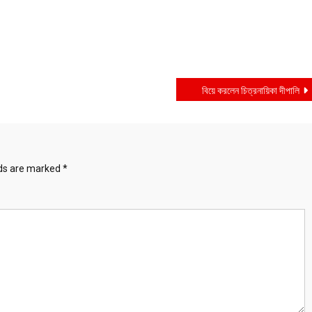
বিয়ে করলেন চিত্রনায়িকা দীপালি
lds are marked
*