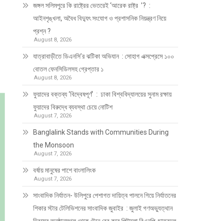
জঙ্গল সলিমপুরে কি রাষ্ট্রের ভেতরেই ‘আরেক রাষ্ট্র ’? :
আইনশৃঙ্খলা, অবৈধ বিদ্যুৎ সংযোগ ও প্রশাসনিক নিয়ন্ত্রণ নিয়ে
প্রশ্ন ?
August 8, 2026
যাত্রাবাড়ীতে ডিএনসি’র ঝটিকা অভিযান : সোহাগ এক্সপ্রেসে ১০০
বোতল ফেনসিডিলসহ গ্রেপ্তার ১
August 8, 2026
ফুয়াদের বক্তব্য ‘বিদ্বেষপূর্ণ’ : ঢাকা বিশ্ববিদ্যালয়ের সুনাম রক্ষায়
ফুয়াদের বিরুদ্ধে ব্যবস্থা চেয়ে নোটিশ
August 7, 2026
Banglalink Stands with Communities During
the Monsoon
August 7, 2026
বর্ষায় মানুষের পাশে বাংলালিংক
August 7, 2026
সাংবাদিক নির্যাতন- উলিপুরে পেশাগত দায়িত্ব পালনে গিয়ে নির্যাতনের
শিকার স্টার টেলিভিশনের সাংবাদিক জুবাইর : জুলাই গণঅভ্যুত্থান