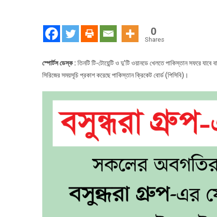
পাক
সফ
যাচ্
0
বাং
Shares
স্পোর্টস ডেস্ক :
তিনটি টি-টোয়েন্টি ও দু’টি ওয়ানডে খেলতে পাকিস্তান সফরে যাবে ব
সিরিজের সময়সূচি প্রকাশ করেছে পাকিস্তান ক্রিকেট বোর্ড (পিসিবি)।