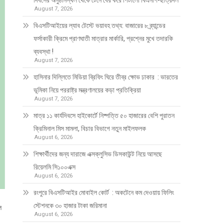
দিবসের অনুষ্ঠানস্থল থেকে টেনে বের করে পিটালো বিএনপি-ছাত্রদল
August 7, 2026
বিএসটিআইয়ের ল্যাব টেস্টে ভয়াবহ তথ্য: বাজারের ৮ ব্র্যান্ডের
ফর্সাকারী ক্রিমে প্রাণঘাতী মাত্রার মার্কারি, প্রশ্নের মুখে তদারকি
ব্যবস্থা !
August 7, 2026
হাসিনার দিল্লিতে মিডিয়া ব্রিফিং ঘিরে তীব্র ক্ষোভ ঢাকার : ভারতের
ভূমিকা নিয়ে পররাষ্ট্র মন্ত্রণালয়ের কড়া প্রতিক্রিয়া
August 7, 2026
মাত্র ১১ কার্যদিবসে হাইকোর্টে নিষ্পত্তি ৫০ হাজারের বেশি পুরাতন
ক্রিমিনাল মিস মামলা, বিচার বিভাগে নতুন মাইলফলক
August 6, 2026
শিক্ষার্থীদের জন্য দারাজে এক্সক্লুসিভ ডিসকাউন্ট নিয়ে আসছে
রিয়েলমি সি১০০এক্স
August 6, 2026
রংপুরে বিএসটিআইর মোবাইল কোর্ট : অকটেনে কম দেওয়ায় ফিলিং
স্টেশনকে ৩০ হাজার টাকা জরিমানা
ল
August 6, 2026