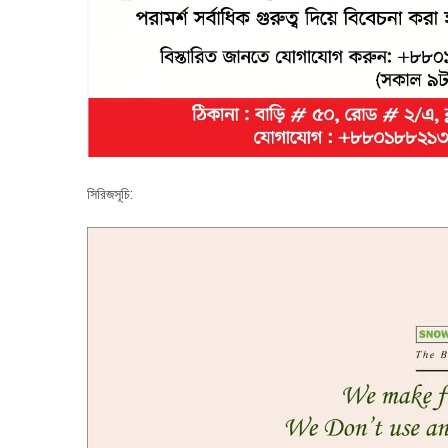
সিরিজসূচি: