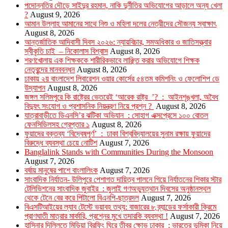
পদোন্নতির দৌড়ে সাইদুর রহমান, নাকি দুর্নীতির অভিযোগের আড়ালে অন্য খেলা
?
August 9, 2026
আমান উল্লাহ আমানের সাথে নিশু ও মহিলা দলের নেত্রীদের সৌজন্য স্বাক্ষাৎ
August 8, 2026
আন্তর্জাতিক আদিবাসী দিবস ২০২৬: ন্যায়বিচার, সমঅধিকার ও জাতিসত্ত্বার
স্বীকৃতি চাই – নিকোলাস বিশ্বাস
August 8, 2026
শরণখোলায় এক শিক্ষককে শারীরিকভাবে লাঞ্ছিত করার অভিযোগে শিক্ষক
নেতৃবৃন্দের মানববন্ধন
August 8, 2026
ঢাকায় ২য় বাংলাদেশ লিবারেশন ওয়ার কোর্সের ৫৪তম কমিশনিং ও ফেলোশিপ ডে
উদ্‌যাপন
August 8, 2026
জঙ্গল সলিমপুরে কি রাষ্ট্রের ভেতরেই ‘আরেক রাষ্ট্র ’? : আইনশৃঙ্খলা, অবৈধ
বিদ্যুৎ সংযোগ ও প্রশাসনিক নিয়ন্ত্রণ নিয়ে প্রশ্ন ?
August 8, 2026
যাত্রাবাড়ীতে ডিএনসি’র ঝটিকা অভিযান : সোহাগ এক্সপ্রেসে ১০০ বোতল
ফেনসিডিলসহ গ্রেপ্তার ১
August 8, 2026
ফুয়াদের বক্তব্য ‘বিদ্বেষপূর্ণ’ : ঢাকা বিশ্ববিদ্যালয়ের সুনাম রক্ষায় ফুয়াদের
বিরুদ্ধে ব্যবস্থা চেয়ে নোটিশ
August 7, 2026
Banglalink Stands with Communities During the Monsoon
August 7, 2026
বর্ষায় মানুষের পাশে বাংলালিংক
August 7, 2026
সাংবাদিক নির্যাতন- উলিপুরে পেশাগত দায়িত্ব পালনে গিয়ে নির্যাতনের শিকার স্টার
টেলিভিশনের সাংবাদিক জুবাইর : জুলাই গণঅভ্যুত্থান দিবসের অনুষ্ঠানস্থল
থেকে টেনে বের করে পিটালো বিএনপি-ছাত্রদল
August 7, 2026
বিএসটিআইয়ের ল্যাব টেস্টে ভয়াবহ তথ্য: বাজারের ৮ ব্র্যান্ডের ফর্সাকারী ক্রিমে
প্রাণঘাতী মাত্রার মার্কারি, প্রশ্নের মুখে তদারকি ব্যবস্থা !
August 7, 2026
হাসিনার দিল্লিতে মিডিয়া ব্রিফিং ঘিরে তীব্র ক্ষোভ ঢাকার : ভারতের ভূমিকা নিয়ে