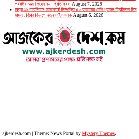
পররাষ্ট্র মন্ত্রণালয়ের কড়া প্রতিক্রিয়া
August 7, 2026
মাত্র ১১ কার্যদিবসে হাইকোর্টে নিষ্পত্তি ৫০ হাজারের বেশি পুরাতন ক্রিমিনাল মিস
মামলা, বিচার বিভাগে নতুন মাইলফলক
August 6, 2026
উপদেষ্টা সম্পাদক : খন্দকার আমিনুর রহমান
সম্পাদক ও প্রকাশক : আমিনুর রহমান বাদশাহ
আইন উপদেষ্টা : এস. এম. দৌলত -ই-খুদা
এ্যাডভোকেট বাংলাদেশ সুপ্রিম কোর্ট।
সম্পাদকীয় ও বাণিজ্যিক কার্যালয়
২৬ বঙ্গবন্ধু অ্যাভিনিউ
ব্যাভিলন সেন্টার (৩য় তলা),ঢাকা ১০০০।
ফোনঃ ০১৭১৫৮৮০২৭৭
সম্পাদক ইমেইল : arbadshah12@gmail.com
arbadshah1975@gmail.com
ইমেইল : ajkerdeshnews@gmail.com
© সর্বস্বত্ব সংরক্ষিত। এই ওয়েবসাইটের কোন লেখা, ছবি, ভিডিও অনুমতি ছাড়া ব্যবহার বেআইনি ।
ajkerdesh.com
|
Theme: News Portal by
Mystery Themes
.