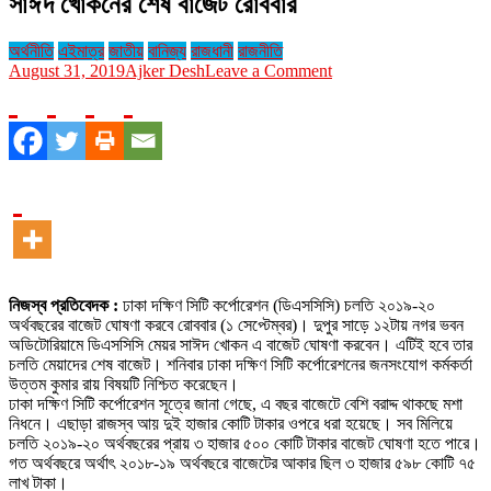
সাঈদ খোকনের শেষ বাজেট রোববার
অর্থনীতি
এইমাত্র
জাতীয়
বানিজ্য
রাজধানী
রাজনীতি
on
August 31, 2019
Ajker Desh
Leave a Comment
সাঈদ
খোকনের
শেষ
বাজেট
রোববার
নিজস্ব প্রতিবেদক :
ঢাকা দক্ষিণ সিটি কর্পোরেশন (ডিএসসিসি) চলতি ২০১৯-২০
অর্থবছরের বাজেট ঘোষণা করবে রোববার (১ সেপ্টেম্বর)। দুপুর সাড়ে ১২টায় নগর ভবন
অডিটোরিয়ামে ডিএসসিসি মেয়র সাঈদ খোকন এ বাজেট ঘোষণা করবেন। এটিই হবে তার
চলতি মেয়াদের শেষ বাজেট। শনিবার ঢাকা দক্ষিণ সিটি কর্পোরেশনের জনসংযোগ কর্মকর্তা
উত্তম কুমার রায় বিষয়টি নিশ্চিত করেছেন।
ঢাকা দক্ষিণ সিটি কর্পোরেশন সূত্রে জানা গেছে, এ বছর বাজেটে বেশি বরাদ্দ থাকছে মশা
নিধনে। এছাড়া রাজস্ব আয় দুই হাজার কোটি টাকার ওপরে ধরা হয়েছে। সব মিলিয়ে
চলতি ২০১৯-২০ অর্থবছরের প্রায় ৩ হাজার ৫০০ কোটি টাকার বাজেট ঘোষণা হতে পারে।
গত অর্থবছরে অর্থাৎ ২০১৮-১৯ অর্থবছরে বাজেটের আকার ছিল ৩ হাজার ৫৯৮ কোটি ৭৫
লাখ টাকা।