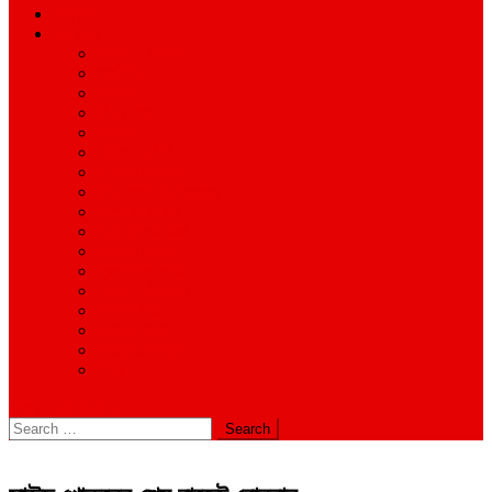
শিক্ষাঙ্গন
অন্যান্য
আইন ও আদালত
অর্থনীতি
বানিজ্য
জীবন-যাপন
সাহিত্য
অনিয়ম-দুর্নীতি
ইতিহাস ঐতিহ্য
উপ-সম্পাদকীয়/মতামত
কর্পোরেট সংবাদ
গ্রাম বাংলার খবর
দুর্ঘটনার সংবাদ
প্রশাসনিক সংবাদ
বিশেষ প্রতিবেদন
মানবিক খবর
সংগঠন সংবাদ
সাহিত্য-সংস্কৃতি
বিবিধ
site mode button
Search
for: