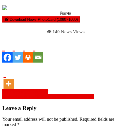
বিজ্ঞাপন
📸 Download News PhotoCard (1080×1080)
👁️
140
News Views
Post
বিয়ে করলেন চিত্রনায়িকা দীপালি
বাংলাদেশে হত্যার রাজনীতি শুরু করেন জিয়াউর রহমান: তথ্যমন্ত্রী
navigation
Leave a Reply
Your email address will not be published.
Required fields are
marked
*