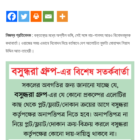
বিরুদ্ধে
মামলা
নিজস্ব প্রতিবেদক :
বক্তব্যের মধ্যে অশ্লীল ভঙ্গি, সেই সঙ্গে নাচ-গানসহ আরও বিনোদনমূলক
কথাবার্তা। ওয়াজের সময় এভাবে বিনোদন দিয়ে বর্তমানে বেশ আলোচিত মুফতি মোহাম্মদ গিয়াস
উদ্দিন আত-তাহেরী।