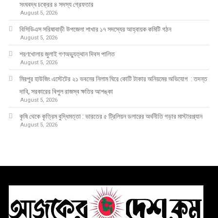
সংঘবদ্ধ চক্রের ৪ সদস্য গ্রেফতার
August 5, 2026
বিসিডিএস সরিষাবাড়ী উপজেলা শাখার ১৭ সদস্যের আহ্বায়ক কমিটি গঠন
August 5, 2026
শরণখোলায় জুলাই গণঅভ্যুত্থান দিবস পালিত
August 5, 2026
মিরপুর হাউজিং এস্টেটের ২১ ভবনের নিলাম ঘিরে কোটি টাকার অনিয়মের অভিযোগ : তদন্ত
দাবি, সরকারের বিপুল রাজস্ব ক্ষতির আশঙ্কা
August 5, 2026
কৃষি থেকে কৃত্রিম বুদ্ধিমত্তা : ভারতের ৫ ট্রিলিয়ন ডলারের অর্থনীতি গড়ার মাস্টারপ্ল্যান
August 5, 2026