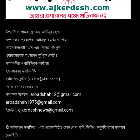
উপদেষ্টা সম্পাদক : খন্দকার আমিনুর রহমান
সম্পাদক ও প্রকাশক : আমিনুর রহমান বাদশাহ
আইন উপদেষ্টা : এস. এম. দৌলত -ই-খুদা
এ্যাডভোকেট বাংলাদেশ সুপ্রিম কোর্ট।
সম্পাদকীয় ও বাণিজ্যিক কার্যালয়
২৬ বঙ্গবন্ধু অ্যাভিনিউ
ব্যাভিলন সেন্টার (৩য় তলা),ঢাকা ১০০০।
ফোনঃ ০১৭১৫৮৮০২৭৭
সম্পাদক ইমেইল : arbadshah12@gmail.com
arbadshah1975@gmail.com
ইমেইল : ajkerdeshnews@gmail.com
© সর্বস্বত্ব সংরক্ষিত। এই ওয়েবসাইটের কোন লেখা, ছবি, ভিডিও অনুমতি ছাড়া ব্যবহার
বেআইনি ।