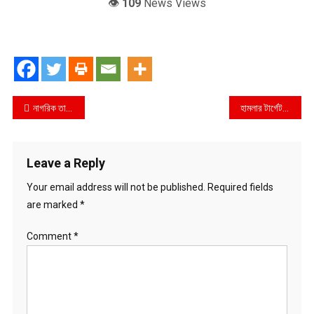
👁️
109
News Views
Post
নাগরিক তালিকায় নাম নেই সাবেক রাষ্ট্রপতির
হামলার টার্গেট ছিল পুলিশ
navigation
Leave a Reply
Your email address will not be published.
Required fields
are marked
*
Comment
*