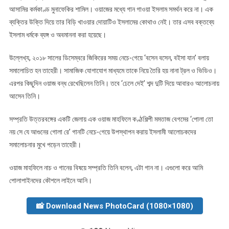
আসামির কর্মকাণ্ড মুনাফেকির শামিল। ওয়াজের মধ্যে গান গাওয়া ইসলাম সমর্থন করে না। এক
ব্যক্তির উক্তি দিয়ে তার বিড়ি খাওয়ার দোয়াটিও ইসলামের কোথাও নেই। তার এসব বক্তব্যে
ইসলাম ধর্মকে ব্যঙ্গ ও অবমাননা করা হয়েছে।
উল্লেখ্য, ২০১৮ সালের ডিসেম্বরে জিকিরের সময় নেচে-গেয়ে ‘বসেন বসেন, বইসা যান’ বলায়
সমালোচিত হন তাহেরী। সামাজিক যোগাযোগ মাধ্যমে তাকে নিয়ে তৈরি হয় নানা ট্রল ও ভিডিও।
এরপর কিছুদিন ওয়াজ বন্ধ রেখেছিলেন তিনি। তবে ‘ঢেলে দেই’ শব্দ দুটি দিয়ে আবারও আলোচনায়
আসেন তিনি।
সম্প্রতি উত্তরবঙ্গের একটি জেলায় এক ওয়াজ মাহফিলে কণ্ঠশিল্পী মমতাজ বেগমের ‘পোলা তো
নয় সে যে আগুনের গোলা রে’ গানটি নেচে-গেয়ে উপস্থাপন করায় ইসলামী আলোচকদের
সমালোচনার মুখে পড়েন তাহেরী।
ওয়াজ মাহফিলে নাচ ও গানের বিষয়ে সম্প্রতি তিনি বলেন, এটা গান না। এগুলো করে আমি
পোলাপাইনদের কৌশলে লাইনে আনি।
📸 Download News PhotoCard (1080×1080)