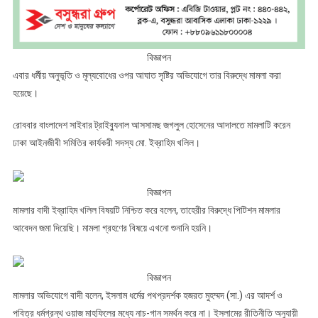
বিজ্ঞাপন
এবার ধর্মীয় অনুভূতি ও মূল্যবোধের ওপর আঘাত সৃষ্টির অভিযোগে তার বিরুদ্ধে মামলা করা
হয়েছে।
রোববার বাংলাদেশ সাইবার ট্রাইব্যুনাল আসসামছ জগলুল হোসেনের আদালতে মামলাটি করেন
ঢাকা আইনজীবী সমিতির কার্যকরী সদস্য মো. ইব্রাহিম খলিল।
বিজ্ঞাপন
মামলার বাদী ইব্রাহিম খলিল বিষয়টি নিশ্চিত করে বলেন, তাহেরীর বিরুদ্ধে পিটিশন মামলার
আবেদন জমা দিয়েছি। মামলা গ্রহণের বিষয়ে এখনো শুনানি হয়নি।
বিজ্ঞাপন
মামলার অভিযোগে বাদী বলেন, ইসলাম ধর্মের পথপ্রদর্শক হজরত মুহম্মদ (সা.) এর আদর্শ ও
পবিত্র ধর্মগ্রন্থ ওয়াজ মাহফিলের মধ্যে নাচ-গান সমর্থন করে না। ইসলামের রীতিনীতি অনুযায়ী