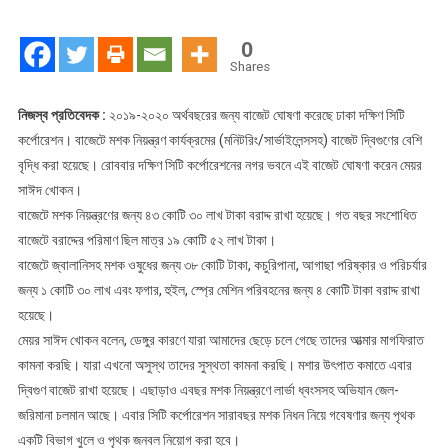
মারতে
বাজেট
0
দ্বিগুণ
Shares
করলো
সিটি
নিজস্ব প্রতিবেদক :
২০১৯-২০২০ অর্থবছরের জন্য বাজেট ঘোষণা করেছে ঢাকা দক্ষিণ সিটি
কর্পোরেশন
কর্পোরেশন। বাজেটে মশক নিয়ন্ত্রণ কার্যক্রমের (মনিটরিং/সার্ভাইলেন্সসহ) বাজেট দ্বিগুণের বেশি
বৃদ্ধি করা হয়েছে। রোববার দক্ষিণ সিটি কর্পোরেশনের নগর ভবনে এই বাজেট ঘোষণা করেন মেয়র
সাঈদ খোকন।
বাজেটে মশক নিয়ন্ত্রণের জন্য ৪৩ কোটি ৩০ লাখ টাকা বরাদ্দ রাখা হয়েছে। গত বছর সংশোধিত
বাজেটে বরাদ্দের পরিমাণ ছিল মাত্র ১৯ কোটি ৫২ লাখ টাকা।
বাজেটে জ্বালানিসহ মশক ওষুধের জন্য ৩৮ কোটি টাকা, কচুরিপানা, আগাছা পরিষ্কার ও পরিচর্যার
জন্য ১ কোটি ৩০ লাখ এবং ফগার, হুইল, স্প্রে মেশিন পরিবহনের জন্য ৪ কোটি টাকা বরাদ্দ রাখা
হয়েছে।
মেয়র সাঈদ খোকন বলেন, ডেঙ্গুর কারণে যারা আমাদের ছেড়ে চলে গেছে তাদের আত্মার মাগফিরাত
কামনা করছি। যারা এখনো অসুস্থ তাদের সুস্থতা কামনা করছি। মশার উৎপাত কমাতে এবার
দ্বিগুণ বাজেট রাখা হয়েছে। এছাড়াও এবছর মশক নিয়ন্ত্রণে লার্ভা ধ্বংসসহ অভিযান জেল-
জরিমানা চলমান আছে। এবার সিটি কর্পোরেশন সারাবছর মশক নিধন নিয়ে গবেষণার জন্য পৃথক
একটি বিভাগ খুলে ও পৃথক জনবল নিয়োগ করা হবে।