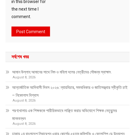
in this browser for
the next time I
comment.
সর্বশেষ খবর
আমান উল্লাহ আমানের সাথে নিশু ও মহিলা দলের নেত্রীদের সৌজন্য স্বাক্ষাৎ
August 8, 2026
আন্তর্জাতিক আদিবাসী দিবস ২০২৬: ন্যায়বিচার, সমঅধিকার ও জাতিসত্ত্বার স্বীকৃতি চাই
– নিকোলাস বিশ্বাস
August 8, 2026
শরণখোলায় এক শিক্ষককে শারীরিকভাবে লাঞ্ছিত করার অভিযোগে শিক্ষক নেতৃবৃন্দের
মানববন্ধন
August 8, 2026
ঢাকায় ২য় বাংলাদেশ লিবারেশন ওয়ার কোর্সের ৫৪তম কমিশনিং ও ফেলোশিপ ডে উদ্‌যাপন