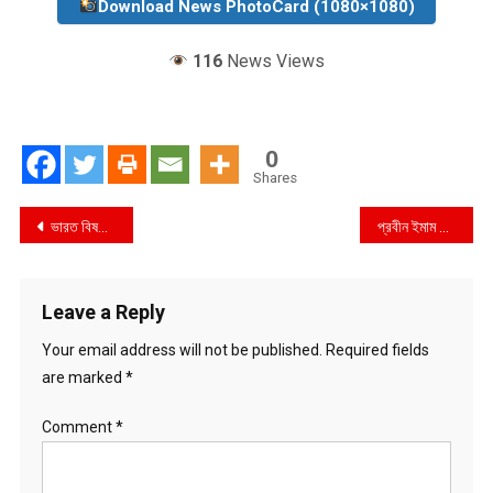
Download News PhotoCard (1080×1080)
116
News Views
0
Shares
Post
ভারত বিষয়ে চিন্তিত হওয়ার কারণ নেই
প্রবীন ইমাম আজিজুল হকের মৃত্যুতে স্বরূপকাঠী প্রেসক্লাবের শোক প্রকাশ
navigation
Leave a Reply
Your email address will not be published.
Required fields
are marked
*
Comment
*