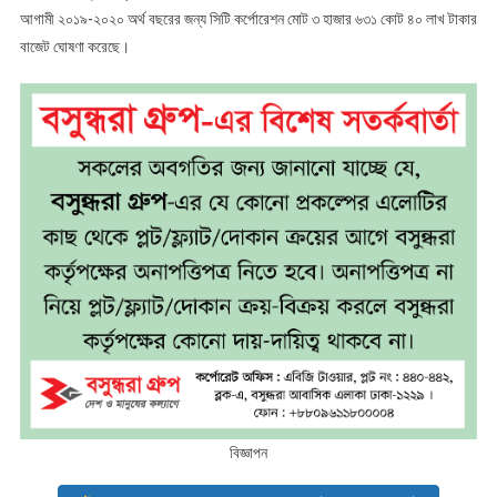
আগামী ২০১৯-২০২০ অর্থ বছরের জন্য সিটি কর্পোরেশন মোট ৩ হাজার ৬৩১ কোট ৪০ লাখ টাকার
বাজেট ঘোষণা করেছে।
বিজ্ঞাপন