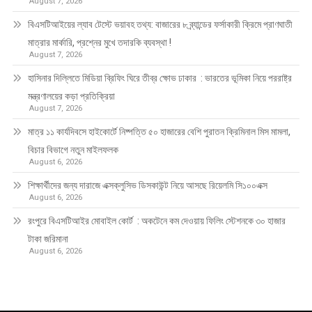
August 7, 2026
বিএসটিআইয়ের ল্যাব টেস্টে ভয়াবহ তথ্য: বাজারের ৮ ব্র্যান্ডের ফর্সাকারী ক্রিমে প্রাণঘাতী
মাত্রার মার্কারি, প্রশ্নের মুখে তদারকি ব্যবস্থা !
August 7, 2026
হাসিনার দিল্লিতে মিডিয়া ব্রিফিং ঘিরে তীব্র ক্ষোভ ঢাকার : ভারতের ভূমিকা নিয়ে পররাষ্ট্র
মন্ত্রণালয়ের কড়া প্রতিক্রিয়া
August 7, 2026
মাত্র ১১ কার্যদিবসে হাইকোর্টে নিষ্পত্তি ৫০ হাজারের বেশি পুরাতন ক্রিমিনাল মিস মামলা,
বিচার বিভাগে নতুন মাইলফলক
August 6, 2026
শিক্ষার্থীদের জন্য দারাজে এক্সক্লুসিভ ডিসকাউন্ট নিয়ে আসছে রিয়েলমি সি১০০এক্স
August 6, 2026
রংপুরে বিএসটিআইর মোবাইল কোর্ট : অকটেনে কম দেওয়ায় ফিলিং স্টেশনকে ৩০ হাজার
টাকা জরিমানা
August 6, 2026