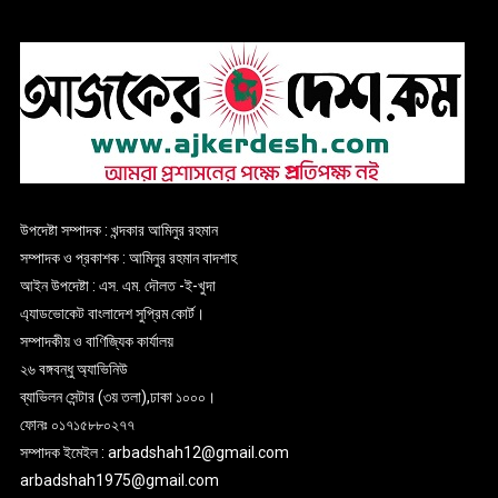
উপদেষ্টা সম্পাদক : খন্দকার আমিনুর রহমান
সম্পাদক ও প্রকাশক : আমিনুর রহমান বাদশাহ
আইন উপদেষ্টা : এস. এম. দৌলত -ই-খুদা
এ্যাডভোকেট বাংলাদেশ সুপ্রিম কোর্ট।
সম্পাদকীয় ও বাণিজ্যিক কার্যালয়
২৬ বঙ্গবন্ধু অ্যাভিনিউ
ব্যাভিলন সেন্টার (৩য় তলা),ঢাকা ১০০০।
ফোনঃ ০১৭১৫৮৮০২৭৭
সম্পাদক ইমেইল : arbadshah12@gmail.com
arbadshah1975@gmail.com