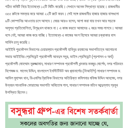
গঠিত কমিটি নিয়ে ইতোমধ্যে ১২টি মিটিং করেছি। সেখানে অনেক সিদ্ধান্ত হয়েছে। রাজধানীর
৩৫৫ রুটকে সমন্বয় করে আমরা ২২টি রুটে করব। সেই সঙ্গে রাজধানীর হাজার হাজার বাসগুলো
৬টি কোম্পানির আওতায় চলে আসবে। মেয়র আরও বলেন, আশা করা যায় তখন আর সড়কে
অসুস্থ প্রতিযোগিতা, বিশৃঙ্খল থাকবে না। এ কাজ করতে আমাদের ২ বছর সময় লাগবে। আমরা
বসে নেই, আমরা কাজ করে যাচ্ছি। ইতোমধ্যে এ কাজের অংশ হিসেবে আমরা চক্রাকার বাস
সার্ভিস চালু করেছি।
আইইবি পুরকৌশল বিভাগের চেয়ারম্যান প্রকৌশলী হাবিবুর রহমানের সভাপতিত্বে আলোচনা
সভায় আইইবির প্রেসিডেন্ট প্রকৌশলী আবদুস সবুর, ভাইস প্রেসিডেন্ট (প্রশাসন ও অর্থ)
প্রকৌশলী মোহম্মাদ নূরুজ্জামান, সাধারণ সম্পাদক প্রকৌশলী খন্দকার মনজুর মোর্শেদ, নগর পরিবহন
বিশেষজ্ঞ ড. সালেহ উদ্দিন, বাংলাদেশ ইনস্টিটিউট অব প্ল্যানার্সের (বিআইপি) সাধারণ সম্পাদক ড.
আদিল মুহাম্মদ খান, ডিএমপির ট্রাফিক বিভাগের অতিরিক্ত কমিশনার মফিজ উদ্দিন আহমেদ, নগর
উন্নয়ন সাংবাদিক ফোরামের সভাপতি অমিতোষ পাল, সাধারণ সম্পাদক মতিন আব্দুল্লাহ প্রমুখ
উপস্থিত ছিলেন।