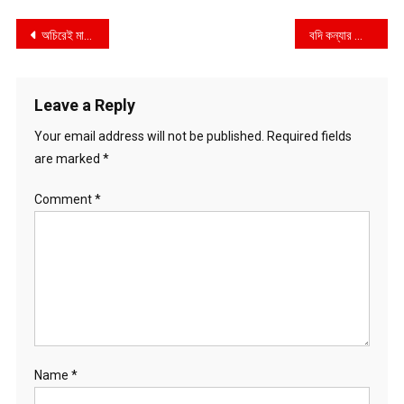
Post
অচিরেই মাছ রপ্তানি করতে পারবো : গৃহায়ন ও গণপূর্ত মন্ত্রী
বদি কন্যার কোটি টাকার রাজসিক বিয়ে
navigation
Leave a Reply
Your email address will not be published.
Required fields
are marked
*
Comment
*
Name
*