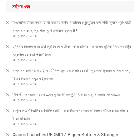
সর্বশেষ খবর
বিএসটিআইয়ের ল্যাব টেস্টে ভয়াবহ তথ্য: বাজারের ৮ ব্র্যান্ডের ফর্সাকারী ক্রিমে প্রাণঘাতী
মাত্রার মার্কারি, প্রশ্নের মুখে তদারকি ব্যবস্থা !
August 7, 2026
হাসিনার দিল্লিতে মিডিয়া ব্রিফিং ঘিরে তীব্র ক্ষোভ ঢাকার : ভারতের ভূমিকা নিয়ে পররাষ্ট্র
মন্ত্রণালয়ের কড়া প্রতিক্রিয়া
August 7, 2026
মাত্র ১১ কার্যদিবসে হাইকোর্টে নিষ্পত্তি ৫০ হাজারের বেশি পুরাতন ক্রিমিনাল মিস মামলা,
বিচার বিভাগে নতুন মাইলফলক
August 6, 2026
শিক্ষার্থীদের জন্য দারাজে এক্সক্লুসিভ ডিসকাউন্ট নিয়ে আসছে রিয়েলমি সি১০০এক্স
August 6, 2026
রংপুরে বিএসটিআইর মোবাইল কোর্ট : অকটেনে কম দেওয়ায় ফিলিং স্টেশনকে ৩০ হাজার
টাকা জরিমানা
August 6, 2026
Xiaomi Launches REDMI 17: Bigger Battery & Stronger