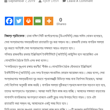
Ajker Desh
On
September 7, 2019
Leave A Comment
সমন্বয়হীনতা
রাতারাতি
দূর
0
করা
Shares
সম্ভব
নয়
নিজস্ব প্রতিবেদক :
ঢাকা দক্ষিণ সিটি কর্পোরেশনের (ডিএসসিসি) মেয়র সাঈদ খোকন বলেছেন,
:
সেবা সংস্থাগুলোর সমন্বয়হীনতা রাতারাতি দূর করা সম্ভব নয়। রাজধানী ঢাকার নাগরিক সমস্যা
সাঈদ
দূর করতে সংশ্লিষ্ট সেবা সংস্থাগুলোর সক্ষমতা আরও বাড়াতে হবে।
খোকন
শনিবার রাজধানীর রমনায় ইঞ্জিনিয়ার্স ইনস্টিটিউটে (আইইবি) কাউন্সিল হলে আয়োজিত এক
গোলটেবিল বৈঠকে তিনি এসব কথা বলেন।
‘গণপরিবহনে শৃঙ্খলা রক্ষায় করণীয়’ শীর্ষক এ গোলটেবিল বৈঠক যৌথভাবে ইঞ্জিনিয়ার্স
ইনস্টিটিউশন (আইইবি) এবং নগর উন্নয়ন সাংবাদিক ফোরাম আয়োজন করে। মেয়র বলেন, সেবা
সংস্থাগুলোর সমন্বয়হীনতা দূর করতে প্রধানমন্ত্রী বিভিন্ন সময় নানা নির্দেশনা দিয়েছেন, আমরা
সেই নির্দেশনা অনুযায়ী কাজ করছি। নাগরিক সমস্যা দূরীকরণে প্রথমে জনগণকে সচেতন হতে হবে,
তাদের অংশগ্রহণও প্রয়োজন। আমরা সবাই মিলে কাজ করে যাচ্ছি। আমাদের সক্ষমতা বাড়ানোর
পাশাপশি নাগরিকদের অংশগ্রহণ থাকলে একটি সুন্দর নগর উপহার দিতে পারব। তবে এটা
রাতারাতি করা সম্ভব নয়, আমাদেরকে একটু সময় দিতে হবে।
তিনি বলেন, সড়কে শৃঙ্খলা ফেরাতে আমরা কাজ করে যাচ্ছি। ১০টি সংস্থার প্রতিনিধিদের নিয়ে