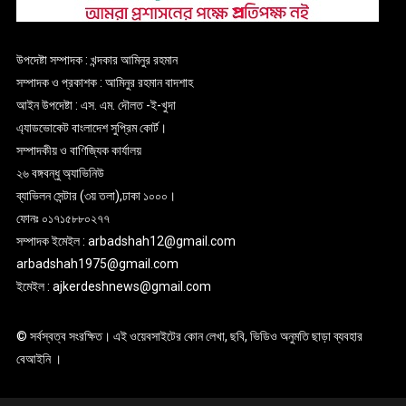
উপদেষ্টা সম্পাদক : খন্দকার আমিনুর রহমান
সম্পাদক ও প্রকাশক : আমিনুর রহমান বাদশাহ
আইন উপদেষ্টা : এস. এম. দৌলত -ই-খুদা
এ্যাডভোকেট বাংলাদেশ সুপ্রিম কোর্ট।
সম্পাদকীয় ও বাণিজ্যিক কার্যালয়
২৬ বঙ্গবন্ধু অ্যাভিনিউ
ব্যাভিলন সেন্টার (৩য় তলা),ঢাকা ১০০০।
ফোনঃ ০১৭১৫৮৮০২৭৭
সম্পাদক ইমেইল : arbadshah12@gmail.com
arbadshah1975@gmail.com
ইমেইল : ajkerdeshnews@gmail.com
© সর্বস্বত্ব সংরক্ষিত। এই ওয়েবসাইটের কোন লেখা, ছবি, ভিডিও অনুমতি ছাড়া ব্যবহার
বেআইনি ।