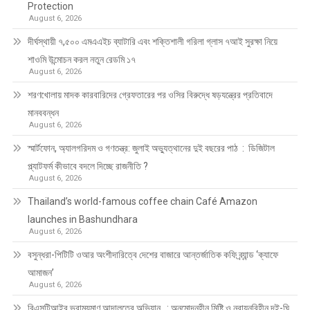
Protection
August 6, 2026
দীর্ঘস্থায়ী ৭,৫০০ এমএএইচ ব্যাটারি এবং শক্তিশালী গরিলা গ্লাস ৭আই সুরক্ষা নিয়ে
শাওমি উন্মোচন করল নতুন রেডমি ১৭
August 6, 2026
শরণখোলায় মাদক কারবারিদের গ্রেফতারের পর ওসির বিরুদ্ধে ষড়যন্ত্রের প্রতিবাদে
মানববন্ধন
August 6, 2026
স্মার্টফোন, অ্যালগরিদম ও গণতন্ত্র: জুলাই অভ্যুত্থানের দুই বছরের পাঠ : ডিজিটাল
প্ল্যাটফর্ম কীভাবে বদলে দিচ্ছে রাজনীতি ?
August 6, 2026
Thailand’s world-famous coffee chain Café Amazon
launches in Bashundhara
August 6, 2026
বসুন্ধরা-পিটিটি ওআর অংশীদারিত্বে দেশের বাজারে আন্তর্জাতিক কফি ব্র্যান্ড ‘ক্যাফে
আমাজন’
August 6, 2026
বিএসটিআইর ভ্রাম্যমাণ আদালতের অভিযান : অনুমোদনহীন মিষ্টি ও নবায়নবিহীন দই-ঘি