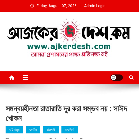
Skip
Friday, August 07, 2026
Admin Login
to
content
আমরা প্রশাসনের পক্ষে প্রতিপক্ষ নই
সমন্বয়হীনতা রাতারাতি দূর করা সম্ভব নয় : সাঈদ
খোকন
এইমাত্র
জাতীয়
রাজধানী
রাজনীতি