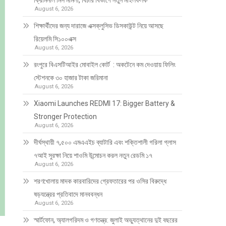
ক্রিমিনাল মিস মামলা, বিচার বিভাগে নতুন মাইলফলক
August 6, 2026
শিক্ষার্থীদের জন্য দারাজে এক্সক্লুসিভ ডিসকাউন্ট নিয়ে আসছে
রিয়েলমি সি১০০এক্স
August 6, 2026
রংপুরে বিএসটিআইর মোবাইল কোর্ট : অকটেনে কম দেওয়ায় ফিলিং
স্টেশনকে ৩০ হাজার টাকা জরিমানা
August 6, 2026
Xiaomi Launches REDMI 17: Bigger Battery &
Stronger Protection
August 6, 2026
দীর্ঘস্থায়ী ৭,৫০০ এমএএইচ ব্যাটারি এবং শক্তিশালী গরিলা গ্লাস
৭আই সুরক্ষা নিয়ে শাওমি উন্মোচন করল নতুন রেডমি ১৭
August 6, 2026
শরণখোলায় মাদক কারবারিদের গ্রেফতারের পর ওসির বিরুদ্ধে
ষড়যন্ত্রের প্রতিবাদে মানববন্ধন
August 6, 2026
স্মার্টফোন, অ্যালগরিদম ও গণতন্ত্র: জুলাই অভ্যুত্থানের দুই বছরের