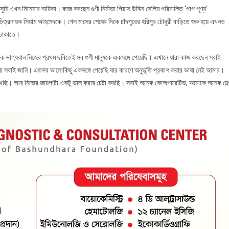
ি এখন সিনেমার নায়িকা। কাজ করছেন গুণী নির্মাতা গিয়াস উদ্দিন সেলিম পরিচালিত ‘পাপ পূণ্য’
িত্রনায়ক সিয়াম আহমেদকে। গেল মাসের শেষের দিকে চাঁদপুরের হরিপুর চৌধুরী বাড়িতে শুরু হয়ে এখনও
ে ঢাকাতে।
ক ভাগ্যবান নিজের প্রথম ছবিতেই সব গুণী মানুষকে একসঙ্গে পেয়েছি। এখানে যারা কাজ করছেন সবাই
মরা সবাই জানি। এতসব ভালোকিছু একসঙ্গে পেয়েছি যার কারণে অনুভূতি প্রকাশ করার ভাষা নেই আমার।
 শিখছি। আর নিজের জায়গাটা একটু ভাল করার চেষ্টা করছি। সবাই অনেক কোঅপারেটিভ, আমাকে অনেক হেল্