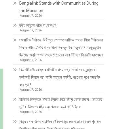
Banglalink Stands with Communities During
the Monsoon
August 7, 2026
বর্ষায় মানুষের পাশে বাংলালিংক
August 7, 2026
সাংবাদিক নির্যাতন- উলিপুরে পেশাগত দায়িত্ব পালনে গিয়ে নির্যাতনের
শিকার স্টার টেলিভিশনের সাংবাদিক জুবাইর : জুলাই গণঅভ্যুত্থান
দিবসের অনুষ্ঠানস্থল থেকে টেনে বের করে পিটালো বিএনপি-ছাত্রদল
August 7, 2026
বিএসটিআইয়ের ল্যাব টেস্টে ভয়াবহ তথ্য: বাজারের ৮ ব্র্যান্ডের
ফর্সাকারী ক্রিমে প্রাণঘাতী মাত্রার মার্কারি, প্রশ্নের মুখে তদারকি
ব্যবস্থা !
August 7, 2026
হাসিনার দিল্লিতে মিডিয়া ব্রিফিং ঘিরে তীব্র ক্ষোভ ঢাকার : ভারতের
ভূমিকা নিয়ে পররাষ্ট্র মন্ত্রণালয়ের কড়া প্রতিক্রিয়া
August 7, 2026
মাত্র ১১ কার্যদিবসে হাইকোর্টে নিষ্পত্তি ৫০ হাজারের বেশি পুরাতন