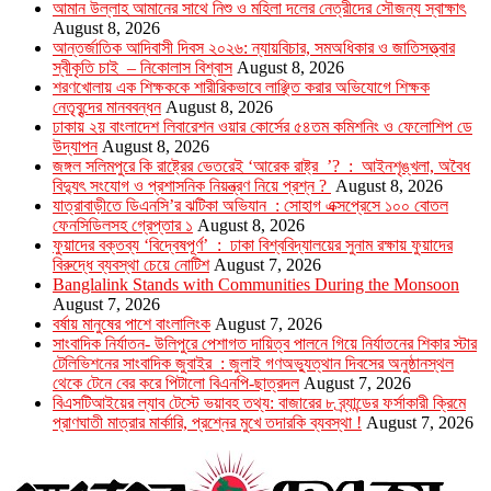
আমান উল্লাহ আমানের সাথে নিশু ও মহিলা দলের নেত্রীদের সৌজন্য স্বাক্ষাৎ
August 8, 2026
আন্তর্জাতিক আদিবাসী দিবস ২০২৬: ন্যায়বিচার, সমঅধিকার ও জাতিসত্ত্বার
স্বীকৃতি চাই – নিকোলাস বিশ্বাস
August 8, 2026
শরণখোলায় এক শিক্ষককে শারীরিকভাবে লাঞ্ছিত করার অভিযোগে শিক্ষক
নেতৃবৃন্দের মানববন্ধন
August 8, 2026
ঢাকায় ২য় বাংলাদেশ লিবারেশন ওয়ার কোর্সের ৫৪তম কমিশনিং ও ফেলোশিপ ডে
উদ্‌যাপন
August 8, 2026
জঙ্গল সলিমপুরে কি রাষ্ট্রের ভেতরেই ‘আরেক রাষ্ট্র ’? : আইনশৃঙ্খলা, অবৈধ
বিদ্যুৎ সংযোগ ও প্রশাসনিক নিয়ন্ত্রণ নিয়ে প্রশ্ন ?
August 8, 2026
যাত্রাবাড়ীতে ডিএনসি’র ঝটিকা অভিযান : সোহাগ এক্সপ্রেসে ১০০ বোতল
ফেনসিডিলসহ গ্রেপ্তার ১
August 8, 2026
ফুয়াদের বক্তব্য ‘বিদ্বেষপূর্ণ’ : ঢাকা বিশ্ববিদ্যালয়ের সুনাম রক্ষায় ফুয়াদের
বিরুদ্ধে ব্যবস্থা চেয়ে নোটিশ
August 7, 2026
Banglalink Stands with Communities During the Monsoon
August 7, 2026
বর্ষায় মানুষের পাশে বাংলালিংক
August 7, 2026
সাংবাদিক নির্যাতন- উলিপুরে পেশাগত দায়িত্ব পালনে গিয়ে নির্যাতনের শিকার স্টার
টেলিভিশনের সাংবাদিক জুবাইর : জুলাই গণঅভ্যুত্থান দিবসের অনুষ্ঠানস্থল
থেকে টেনে বের করে পিটালো বিএনপি-ছাত্রদল
August 7, 2026
বিএসটিআইয়ের ল্যাব টেস্টে ভয়াবহ তথ্য: বাজারের ৮ ব্র্যান্ডের ফর্সাকারী ক্রিমে
প্রাণঘাতী মাত্রার মার্কারি, প্রশ্নের মুখে তদারকি ব্যবস্থা !
August 7, 2026