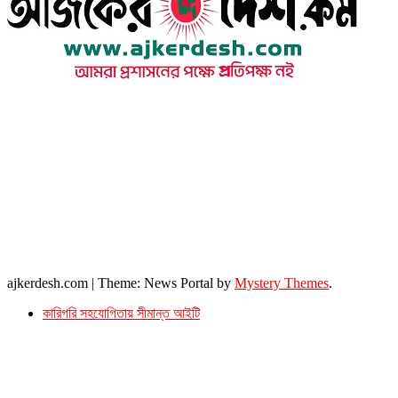
উপদেষ্টা সম্পাদক : খন্দকার আমিনুর রহমান
সম্পাদক ও প্রকাশক : আমিনুর রহমান বাদশাহ
আইন উপদেষ্টা : এস. এম. দৌলত -ই-খুদা
এ্যাডভোকেট বাংলাদেশ সুপ্রিম কোর্ট।
সম্পাদকীয় ও বাণিজ্যিক কার্যালয়
২৬ বঙ্গবন্ধু অ্যাভিনিউ
ব্যাভিলন সেন্টার (৩য় তলা),ঢাকা ১০০০।
ফোনঃ ০১৭১৫৮৮০২৭৭
সম্পাদক ইমেইল : arbadshah12@gmail.com
arbadshah1975@gmail.com
ইমেইল : ajkerdeshnews@gmail.com
© সর্বস্বত্ব সংরক্ষিত। এই ওয়েবসাইটের কোন লেখা, ছবি, ভিডিও অনুমতি ছাড়া ব্যবহার বেআইনি ।
ajkerdesh.com
|
Theme: News Portal by
Mystery Themes
.
কারিগরি সহযোগিতায় সীমান্ত আইটি