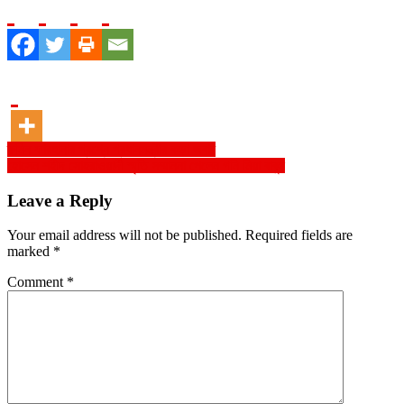
Post
রুমিন ফারহানার প্রশ্নে প্রধানমন্ত্রীর কড়া জবাব
হোসেন শহীদ সোহরাওয়ার্দী স্মৃতি সম্মাননা পেলেন গনি মিয়া বাবুল
navigation
Leave a Reply
Your email address will not be published.
Required fields are
marked
*
Comment
*