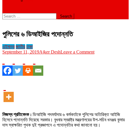
বিবিধ
site mode button
Search
for:
পুলিশের ৬ ডিআইজির পদোন্নতি
এইমাত্র
জাতীয়
ঢাকা
on
September 11, 2019
Ajker Desh
Leave a Comment
পুলিশের
৬
ডিআইজির
পদোন্নতি
নিজস্ব প্রতিবেদক :
ডিআইজি পদমর্যাদার ৬ কর্মকর্তাকে পুলিশের অতিরিক্ত আইজি
হিসেবে পদোন্নতি দিয়েছে সরকার। বুধবার স্বরাষ্ট্র মন্ত্রণালয়ের উপ-সচিব ধনঞ্জয় কুমার
দাস স্বাক্ষরিত পৃথক দুই প্রজ্ঞাপনে এ পদোন্নতির কথা জানানো হয়।