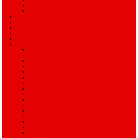
ময়মনসিংহ
রাজশাহী
অপরাধ
বিনোদন
স্বাস্থ্য
বিজ্ঞান ও প্রযুক্তি
শিক্ষাঙ্গন
অন্যান্য
আইন ও আদালত
অর্থনীতি
বানিজ্য
জীবন-যাপন
সাহিত্য
অনিয়ম-দুর্নীতি
ইতিহাস ঐতিহ্য
উপ-সম্পাদকীয়/মতামত
কর্পোরেট সংবাদ
গ্রাম বাংলার খবর
দুর্ঘটনার সংবাদ
প্রশাসনিক সংবাদ
বিশেষ প্রতিবেদন
মানবিক খবর
সংগঠন সংবাদ
সাহিত্য-সংস্কৃতি