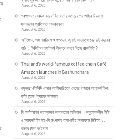
৭আই সুরক্ষা নিয়ে শাওমি উন্মোচন করল নতুন রেডমি ১৭
তে
August 6, 2026
শরণখোলায় মাদক কারবারিদের গ্রেফতারের পর ওসির বিরুদ্ধে
৩
ষড়যন্ত্রের প্রতিবাদে মানববন্ধন
August 6, 2026
স্মার্টফোন, অ্যালগরিদম ও গণতন্ত্র: জুলাই অভ্যুত্থানের দুই বছরের
পাঠ : ডিজিটাল প্ল্যাটফর্ম কীভাবে বদলে দিচ্ছে রাজনীতি ?
August 6, 2026
ক
Thailand’s world-famous coffee chain Café
Amazon launches in Bashundhara
August 6, 2026
বসুন্ধরা-পিটিটি ওআর অংশীদারিত্বে দেশের বাজারে আন্তর্জাতিক
কফি ব্র্যান্ড ‘ক্যাফে আমাজন’
August 6, 2026
বিএসটিআইর ভ্রাম্যমাণ আদালতের অভিযান : অনুমোদনহীন মিষ্টি
ও নবায়নবিহীন দই-ঘি উৎপাদন, রাজশাহীর আরাফাত মিষ্টিকে ২০
র
হাজার টাকা জরিমানা
August 6, 2026