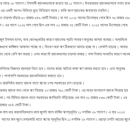
র সাড়ে ১৮ শতাংশ। ইসলামী ব্যাংকগুলোকে রাখতে হয় ১১ শতাংশ। উভয়ধারার ব্যাংকগুলোকে নগদে রাখ
য। এর একটি অংশও বিভিন্ন বন্ডে বিনিয়োগ থাকে। বাকি অংশ ব্যাংকের ঋণযোগ্য তহবিল।
দ্বৃত্ত তারল্য দাঁড়ায় ৬০ হাজার ৫৪৯ কোটি টাকায়। যা গত ২০১৮ সালের ডিসেম্বর শেষে ছিল ৭৬ হাজার ৩৯
কা। এর আগে ২০১৬ সাল শেষে ছিল এক লাখ ২২ হাজার ৭৫ কোটি টাকা। ২০১৫ সালের ডিসেম্বর শেষে
আজিজুল ইসলাম বলেন, নানা কেলেঙ্কারির কারণে ব্যাংকের প্রতি সাধারণ মানুষের আস্থা কমেছে। অন্যদিকে
্যাংকগুলো কাঙ্ক্ষিত আমানত পাচ্ছে না। বিতরণ করা ঋণ ঠিকমতো আদায় হচ্ছে না। খেলাপি বাড়ছে। আবার
এ খাত থেকে বেশি ঋণ করছে। এসব কারণেই ব্যাংকগুলোর তারল্য কমছে। নগদ টাকার সংকটের কারণে অনে
লাপিদের বিরুদ্ধে ব্যবস্থা নিতে হবে। তাদের কাছে আটকে থাকা ঋণ আদায় করতে হবে। এতে মানুষের
 পাশাপাশি সরকারের ব্যাংকনির্ভরতা কমাতে হবে।
য়ন ও ব্যয়নির্বাহ করতে ব্যাংক খাতে ঋণের ওপর সরকারের চাপ বেড়েছে।
্ত সরকার ব্যাংক খাত থেকে ঋণ নিয়েছে ২৩ হাজার ৭৬১ কোটি টাকা। এর মধ্যে বাংলাদেশ ব্যাংক দিয়েছে ছয়
াকা। সব মিলিয়ে ব্যাংক খাতে সরকারের ঋণস্থিতি দাঁড়িয়েছে এক লাখ ৩১ হাজার ৮৬৬ কোটি টাকা। এর
৪০ হাজার ৩৮৪ কোটি টাকা।
মাস ধরে ধারাবাহিকভাবে কমে জুলাই মাসে বার্ষিক ঋণপ্রবৃদ্ধি ১১ দশমিক ২৯ শতাংশ। এ হার ২০১৩
। আগের মাস জুনে বেসরকারি খাতে ঋণের প্রবৃদ্ধি ছিল ১১ দশমিক ২৯ শতাংশ। এছাড়া চলতি বছরের জুনে