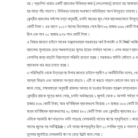
হয়। প্রচলিত ধারার একটি ব্যাংকের বিধিবদ্ধ জমা (এসএলআর) রাখতে হয় আমানতে
হয় সাড়ে পাঁচ শতাংশ। বিধিবদ্ধ তারল্য সংরক্ষণে অতিরিক্ত অংশ উদ্বৃত্ত তারল্
কেন্দ্রীয় ব্যাংকের সর্বশেষ তথ্য অনুযায়ী, চলতি বছরের জুন শেষে ব্যাংকগুলোতে উ
কোটি টাকা। এর আগে ২০১৭ সালের ডিসেম্বর শেষে ছিল ৮৬ হাজার ৬৯৬ কোটি টা
ছিল এক লাখ ২০ হাজার ৬৭৯ লাখ কোটি টাকা।
এ বিষয়ে জানতে চাইলে সাবেক তত্ত্বাবধায়ক সরকারের অর্থ উপদেষ্টা এ বি মির্জ্জা 
ব্যাংকের সুদহারের চেয়ে সঞ্চয়পত্রের সুদের হারের পার্থক্য অনেক। এসব কারণে ব
খেলাপির জন্য বাড়তি নিরাপত্তা সঞ্চিতি রাখতে হচ্ছে। সরকারও ঘাটতি মেটাতে 
ব্যাংককে ধার করে চলতে হচ্ছে।
এ পরিস্থিতি থেকে উত্তরণের উপায় জানতে চাইলে প্রবীণ এ অর্থনীতিবিদ বলেন, খে
আস্থা ফিরবে এবং আমানত সংগ্রহ বাড়বে। এটি না করতে পারলে কোনো লাভ হবে না।
জানা গেছে, লক্ষ্যমাত্রা অনুযায়ী রাজস্ব আদায় না হওয়ায় উন্নয়ন প্রকল্প বাস্তবা
কেন্দ্রীয় ব্যাংক সূত্রে জানা গেছে, চলতি অর্থবছরের ১ জুলাই থেকে ৮ আগস্ট পর্যন
হাজার ৪৩৯ কোটি টাকা; আর বাণিজ্যিক ব্যাংকগুলো দিয়েছে ১৭ হাজার ৩২৩ কোটি ট
মধ্যে বাণিজ্যিক ব্যাংকগুলোর ৯১ হাজার ৪৮২ কোটি টাকা এবং কেন্দ্রীয় ব্যাংকের 
এদিকে সরকারি ঋণ বাড়লেও ভাটা পড়েছে বেসরকারি খাতের ঋণের প্রবৃদ্ধিতে। কয়েক 
সালের জুনের পর সর্বনি¤œ। ওই সমেয় ঋণপ্রবৃদ্ধি ছিল ১১ দশমিক শূন্য ৪ শতাংশ
তুলনায় জুলাইয়ে বেসরকারি ঋণ না বেড়ে উল্টো কমে গেছে।