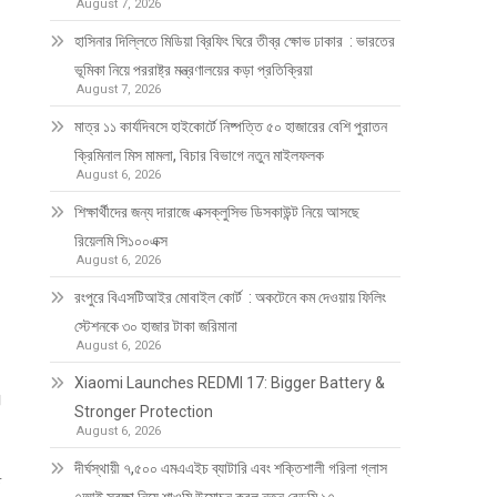
August 7, 2026
হাসিনার দিল্লিতে মিডিয়া ব্রিফিং ঘিরে তীব্র ক্ষোভ ঢাকার : ভারতের
ভূমিকা নিয়ে পররাষ্ট্র মন্ত্রণালয়ের কড়া প্রতিক্রিয়া
August 7, 2026
মাত্র ১১ কার্যদিবসে হাইকোর্টে নিষ্পত্তি ৫০ হাজারের বেশি পুরাতন
ক্রিমিনাল মিস মামলা, বিচার বিভাগে নতুন মাইলফলক
August 6, 2026
শিক্ষার্থীদের জন্য দারাজে এক্সক্লুসিভ ডিসকাউন্ট নিয়ে আসছে
রিয়েলমি সি১০০এক্স
August 6, 2026
রংপুরে বিএসটিআইর মোবাইল কোর্ট : অকটেনে কম দেওয়ায় ফিলিং
স্টেশনকে ৩০ হাজার টাকা জরিমানা
August 6, 2026
Xiaomi Launches REDMI 17: Bigger Battery &
।
Stronger Protection
August 6, 2026
দীর্ঘস্থায়ী ৭,৫০০ এমএএইচ ব্যাটারি এবং শক্তিশালী গরিলা গ্লাস
ে