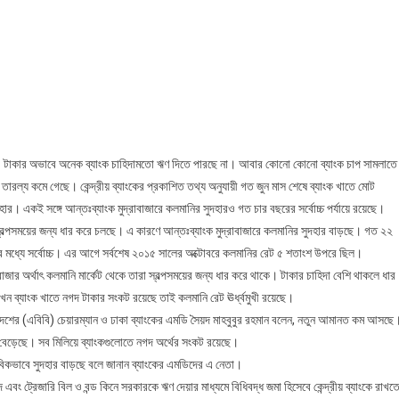
ধার
করে
চলছে
ব্যাংক
টাকার অভাবে অনেক ব্যাংক চাহিদামতো ঋণ দিতে পারছে না। আবার কোনো কোনো ব্যাংক চাপ সামলাতে
 তারল্য কমে গেছে। কেন্দ্রীয় ব্যাংকের প্রকাশিত তথ্য অনুযায়ী গত জুন মাস শেষে ব্যাংক খাতে মোট
। একই সঙ্গে আন্তঃব্যাংক মুদ্রাবাজারে কলমানির সুদহারও গত চার বছরের সর্বোচ্চ পর্যায়ে রয়েছে।
 স্বল্পসময়ের জন্য ধার করে চলছে। এ কারণে আন্তঃব্যাংক মুদ্রাবাজারে কলমানির সুদহার বাড়ছে। গত ২২
র মধ্যে সর্বোচ্চ। এর আগে সর্বশেষ ২০১৫ সালের অক্টোবরে কলমানির রেট ৫ শতাংশ উপরে ছিল।
বাজার অর্থাৎ কলমানি মার্কেট থেকে তারা স্বল্পসময়ের জন্য ধার করে থাকে। টাকার চাহিদা বেশি থাকলে ধার
ন ব্যাংক খাতে নগদ টাকার সংকট রয়েছে তাই কলমানি রেট ঊর্ধ্বমুখী রয়েছে।
ংলাদেশের (এবিবি) চেয়ারম্যান ও ঢাকা ব্যাংকের এমডি সৈয়দ মাহবুবুর রহমান বলেন, নতুন আমানত কম আসছে
েড়েছে। সব মিলিয়ে ব্যাংকগুলোতে নগদ অর্থের সংকট রয়েছে।
িকভাবে সুদহার বাড়ছে বলে জানান ব্যাংকের এমডিদের এ নেতা।
ং ট্রেজারি বিল ও বন্ড কিনে সরকারকে ঋণ দেয়ার মাধ্যমে বিধিবদ্ধ জমা হিসেবে কেন্দ্রীয় ব্যাংকে রাখত