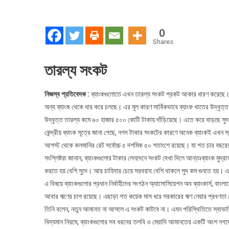
0
Shares
তারল্য সংকট
নিজস্ব প্রতিবেদক :
ব্যাংকগুলোতে এখন তারল্য সংকট প্রকট আকার ধারণ করেছে। 
অন্য ব্যাংক থেকে ধার করে চলছে। এর মূল কারণ সার্বিকভাবে ব্যাংক খাতের উদ্বৃত্ত
উদ্বৃত্ত তারল্য কমে ৬০ হাজার ৫০০ কোটি টাকায় দাঁড়িয়েছে। এতে করে বাড়ছে সুদহার
কেন্দ্রীয় ব্যাংক সূত্রে জানা গেছে, নগদ টাকার সংকটের কারণে অনেক ব্যাংকই এখন
আগস্ট থেকে কলমানির রেট সর্বোচ্চ ৫ দশমিক ৫০ শতাংশে রয়েছে। যা গত চার বছরে
সংশ্লিষ্টরা জানান, ব্যাংকগুলোর টাকার লেনদেনে সংকট দেখা দিলে আন্তঃব্যাংক মুদ্রা
করতে হয় বেশি সুদে। আর চাহিদার চেয়ে সরবরাহ বেশি থাকলে সুদ কম গুনতে হয়। এখ
এ বিষয়ে ব্যাংকগুলোর প্রধান নির্বাহীদের সংগঠন অ্যাসোসিয়েশন অব ব্যাংকার্স, বা
আবার ঋণের চাপ রয়েছে। এছাড়া গত কয়েক মাস ধরে সরকারের ঋণ নেয়ার প্রবণতা ব
তিনি বলেন, নতুন আমানত না আসলে এ সংকট কাটবে না। এমন পরিস্থিতিতে স্বাভাব
বিদ্যমান নিয়মে, ব্যাংকগুলোর সব ধরনের তলবি ও মেয়াদি আমানতের একটি অংশ নগদে এব