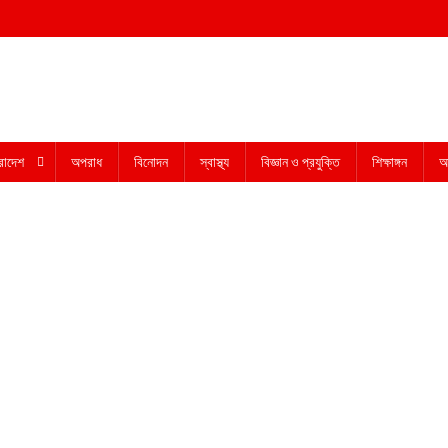
রাদেশ
অপরাধ
বিনোদন
স্বাস্থ্য
বিজ্ঞান ও প্রযুক্তি
শিক্ষাঙ্গন
অন
On
রানের
পর
ল্টা
ামলার