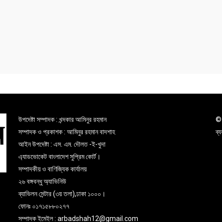
উপদেষ্টা সম্পাদক : খন্দকার আমিনুর রহমান
© 
সম্পাদক ও প্রকাশক : আমিনুর রহমান বাদশাহ
ব্
আইন উপদেষ্টা : এস. এম. দৌলত -ই-খুদা
এ্যাডভোকেট বাংলাদেশ সুপ্রিম কোর্ট।
সম্পাদকীয় ও বাণিজ্যিক কার্যালয়
২৬ বঙ্গবন্ধু অ্যাভিনিউ
ব্যাভিলন সেন্টার (৩য় তলা),ঢাকা ১০০০।
ফোনঃ ০১৭১৫৮৮০২৭৭
সম্পাদক ইমেইল : arbadshah12@gmail.com