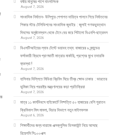
বর্ষায় মানুষের পাশে বাংলালিংক
August 7, 2026
ী
সাংবাদিক নির্যাতন- উলিপুরে পেশাগত দায়িত্ব পালনে গিয়ে নির্যাতনের
শিকার স্টার টেলিভিশনের সাংবাদিক জুবাইর : জুলাই গণঅভ্যুত্থান
দিবসের অনুষ্ঠানস্থল থেকে টেনে বের করে পিটালো বিএনপি-ছাত্রদল
August 7, 2026
বিএসটিআইয়ের ল্যাব টেস্টে ভয়াবহ তথ্য: বাজারের ৮ ব্র্যান্ডের
ফর্সাকারী ক্রিমে প্রাণঘাতী মাত্রার মার্কারি, প্রশ্নের মুখে তদারকি
ল
ব্যবস্থা !
August 7, 2026
র
হাসিনার দিল্লিতে মিডিয়া ব্রিফিং ঘিরে তীব্র ক্ষোভ ঢাকার : ভারতের
ভূমিকা নিয়ে পররাষ্ট্র মন্ত্রণালয়ের কড়া প্রতিক্রিয়া
August 7, 2026
ের
মাত্র ১১ কার্যদিবসে হাইকোর্টে নিষ্পত্তি ৫০ হাজারের বেশি পুরাতন
ক্রিমিনাল মিস মামলা, বিচার বিভাগে নতুন মাইলফলক
August 6, 2026
শিক্ষার্থীদের জন্য দারাজে এক্সক্লুসিভ ডিসকাউন্ট নিয়ে আসছে
রিয়েলমি সি১০০এক্স