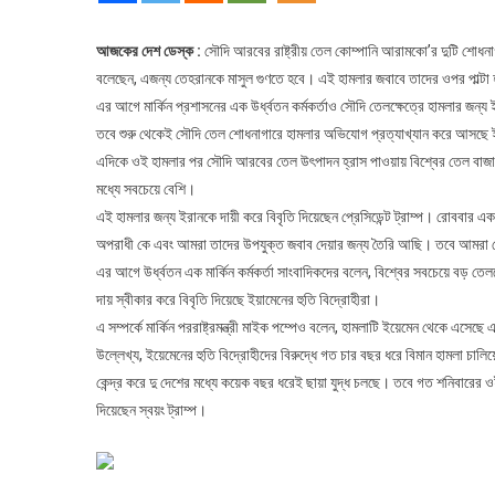
হ
ট
আজকের দেশ ডেস্ক :
সৌদি আরবের রাষ্ট্রীয় তেল কোম্পানি আরামকো’র দুটি শোধনাগার
বলেছেন, এজন্য তেহরানকে মাসুল গুণতে হবে। এই হামলার জবাবে তাদের ওপর পাল্টা 
এর আগে মার্কিন প্রশাসনের এক উর্ধ্বতন কর্মকর্তাও সৌদি তেলক্ষেত্রে হামলার জন্য
তবে শুরু থেকেই সৌদি তেল শোধনাগারে হামলার অভিযোগ প্রত্যাখ্যান করে আসছে ই
এদিকে ওই হামলার পর সৌদি আরবের তেল উৎপাদন হ্রাস পাওয়ায় বিশ্বের তেল বাজারে
মধ্যে সবচেয়ে বেশি।
এই হামলার জন্য ইরানকে দায়ী করে বিবৃতি দিয়েছেন প্রেসিডেন্ট ট্রাম্প। রোববার এক
অপরাধী কে এবং আমরা তাদের উপযুক্ত জবাব দেয়ার জন্য তৈরি আছি। তবে আমরা কে
এর আগে উর্ধ্বতন এক মার্কিন কর্মকর্তা সাংবাদিকদের বলেন, বিশ্বের সবচেয়ে বড় ত
দায় স্বীকার করে বিবৃতি দিয়েছে ইয়ামেনের হুতি বিদ্রোহীরা।
এ সম্পর্কে মার্কিন পররাষ্ট্রমন্ত্রী মাইক পম্পেও বলেন, হামলাটি ইয়েমেন থেকে এস
উল্লেখ্য, ইয়েমেনের হুতি বিদ্রোহীদের বিরুদ্ধে গত চার বছর ধরে বিমান হামলা চা
কেন্দ্র করে দু দেশের মধ্যে কয়েক বছর ধরেই ছায়া যুদ্ধ চলছে। তবে গত শনিবারের ওই 
দিয়েছেন স্বয়ং ট্রাম্প।