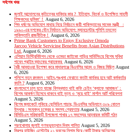
সর্বশেষ খবর
জুলাই আন্দোলনের কৃতিত্বের দাবিদার কার ? ইতিহাস, বিতর্ক ও উপেক্ষিত সাহসী
শিক্ষকদের ভূমিকা’ !
August 6, 2026
শিশু ধর্ষণের অভিযোগ মাথায় নিয়ে নির্বাচনে জয়ী পাকিস্তানের সাবেক মন্ত্রী :
১৯৯০-এর দশকের যৌন নির্যাতন অভিযোগ: ম্যানচেস্টার পুলিশি তদন্তে
পাকিস্তানি রাজনীতিক !
August 6, 2026
Prime Bank Customers to Enjoy Exclusive Omoda
Jaecoo Vehicle Servicing Benefits from Asian Distributions
Ltd.
August 6, 2026
এশিয়ান ডিস্ট্রিবিউশন থেকে ওমেডা জাইকো গাড়ির সার্ভিসিংয়ে বিশেষ সুবিধা
পাবেন প্রাইম ব্যাংকের গ্রাহককর
August 6, 2026
বৈরী আবহাওয়া উপেক্ষা করে মাদারগঞ্জে বিএনপির আনন্দ ও বিজয় মিছিল
August
6, 2026
পুলিশে নতুন রদবদল : আইন-শৃঙ্খলা ফেরাতে কতটা কার্যকর হবে আট কর্মকর্তার
বদলি ?
August 6, 2026
​​বাংলাদেশে চালু হতে যাচ্ছে বিশ্বখ্যাত থাই কফি চেইন ‘ক্যাফে আমাজন’ :
বিশেষ আকর্ষণ হিসেবে থাকবে থাই নৃত্য ও ‘মুয়ে থাই’ মার্শাল আর্ট পরিবেশনা
August 5, 2026
বিশেষ জ্যাকেটে লুকিয়ে ফেন্সিডিল পাচার, ডিএনসির অভিযানে ৩০৯ বোতল
উদ্ধার৷ : সংঘবদ্ধ চক্রের ৪ সদস্য গ্রেফতার
August 5, 2026
বিসিডিএস সরিষাবাড়ী উপজেলা শাখার ১৭ সদস্যের আহ্বায়ক কমিটি গঠন
August 5, 2026
শরণখোলায় জুলাই গণঅভ্যুত্থান দিবস পালিত
August 5, 2026
মিরপুর হাউজিং এস্টেটের ২১ ভবনের নিলাম ঘিরে কোটি টাকার অনিয়মের