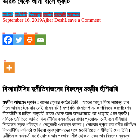
ভারত থেকে আনা বাসে ত্রুটি
অপরাধ
অর্থনীতি
এইমাত্র
জাতীয়
রাজধানী
সারাদেশ
on
September 16, 2019
Ajker Desh
Leave a Comment
ভারত
থেকে
আনা
বাসে
ত্রুটি
বিআরটিসির দুর্নীতিবাজদের বিরুদ্ধে মন্ত্রীর হুঁশিয়ারি
মহসীন আহমেদ স্বপন :
বাসের ফ্লোর কাঠের তৈরি। হাতের আঙুল দিয়ে সামান্য চাপ
দিলে আবার বেঁকে যায় সেই বাসের বডি! সম্প্রতি বাংলাদেশ সড়ক পরিবহন করপোরেশন
বিআরটিসি’র চাহিদা অনুযায়ী ভারত থেকে আনা বাসগুলোতে ধরা পড়েছে এমন ত্রুটি।
এদিকে দুর্নীতিতে জড়িত বিআরটিসির কর্মকর্তাদের রাখার প্রয়োজন নেই বলে হুঁশিয়ারি
দিয়েছেন সড়ক পরিবহন ও সেতুমন্ত্রী ওবায়দুল কাদের। সোমবার দুপুরে রাজধানীর মতিঝিল
বিআরটিসির কর্মকর্তা ও ডিপো ব্যবস্থাপকদের সঙ্গে মতবিনিময়ে এ হুঁশিয়ারি দেন তিনি।
দুর্নীতিবাজ কর্মকর্তা যতই যোগ্য আর প্রভাবশালীই হোক না কেন তার বিরুদ্ধে ব্যবস্থা