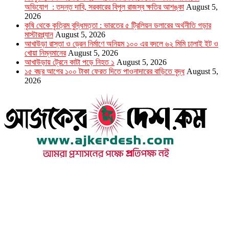
অভিযোগ : তদন্ত দাবি, সরকারের বিপুল রাজস্ব ক্ষতির আশঙ্কা
August 5,
2026
কৃষি থেকে কৃত্রিম বুদ্ধিমত্তা : ভারতের ৫ ট্রিলিয়ন ডলারের অর্থনীতি গড়ার
মাস্টারপ্ল্যান
August 5, 2026
আখাউড়া রাস্তা ও ড্রেন নির্মাণে অনিয়ম ১০০ এর বদলে ৬২ মিমি ঢালাই ইট ও
খোয়া নিম্নমানের
August 5, 2026
আখাউড়ায় ট্রেনে কাটা পড়ে নিহত ১
August 5, 2026
১৫ বছর আগের ১০০ টাকা ফেরত দিতে পাওনাদারের বাড়িতে বৃদ্ধ
August 5,
2026
উপদেষ্টা সম্পাদক : খন্দকার আমিনুর রহমান
সম্পাদক ও প্রকাশক : আমিনুর রহমান বাদশাহ
আইন উপদেষ্টা : এস. এম. দৌলত -ই-খুদা
এ্যাডভোকেট বাংলাদেশ সুপ্রিম কোর্ট।
সম্পাদকীয় ও বাণিজ্যিক কার্যালয়
২৬ বঙ্গবন্ধু অ্যাভিনিউ
ব্যাভিলন সেন্টার (৩য় তলা),ঢাকা ১০০০।