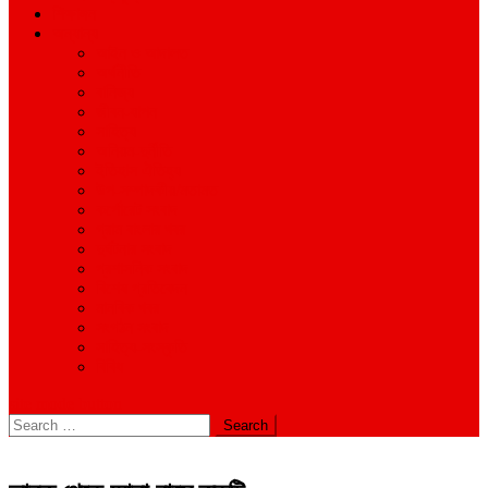
শিক্ষাঙ্গন
অন্যান্য
আইন ও আদালত
অর্থনীতি
বানিজ্য
জীবন-যাপন
সাহিত্য
অনিয়ম-দুর্নীতি
ইতিহাস ঐতিহ্য
উপ-সম্পাদকীয়/মতামত
কর্পোরেট সংবাদ
গ্রাম বাংলার খবর
দুর্ঘটনার সংবাদ
প্রশাসনিক সংবাদ
বিশেষ প্রতিবেদন
মানবিক খবর
সংগঠন সংবাদ
সাহিত্য-সংস্কৃতি
বিবিধ
site mode button
Search
for: