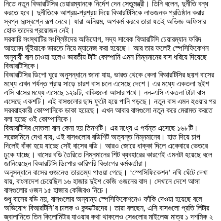
নিতে নতুন বিআরটিসির চেয়ারম্যানকে নির্দেশ দেন সেতুমন্ত্রী। তিনি বলেন, দুর্নীতি বন্ধ
করতে হবে। দুর্নীতিকে আশ্রয়-প্রশ্রয় দিয়ে বিআরটিসিকে লাভজনক প্রতিষ্ঠান করার
স্বপ্ন দুঃস্বপ্নে রূপ নেবে। যারা অনিয়ম, অপকর্ম করবে তারা যতই অভিজ্ঞ অফিসার
হোক তাদের প্রয়োজন নেই।
সরকারি সংস্থাটির সংশ্লিষ্টদের অভিযোগ, সদ্য সাবেক বিআরটিসি চেয়ারম্যান ফরিদ
আহমেদ ভূঁইয়াকে ভারতে নিয়ে ম্যানেজ করা হয়েছে। আর তার ফলেই স্পেসিফিকেশন
অনুযায়ী বাস চাওয়া হলেও ভারতীয় টাটা কোম্পানি এমন নিম্নমানের বাস ধরিয়ে দিয়েছে
বিআরটিসিকে।
বিআরটিসির ডিপো ঘুরে অনুসন্ধানে জানা যায়, ভারত থেকে কেনা বিআরটিসির ছয়শ বাসের
মধ্যে এখন পর্যন্ত প্রায় সাড়ে চারশ বাস চলে এসেছে দেশে। এর মধ্যে একতলা দুইশ
এসি বাসের মধ্যে এসেছে ১২৯টি, বাকিগুলো আসার পথে। নন-এসি একতলা টাটা বাস
এসেছে একশটি। এই বাসগুলোর ছাদ ফুটো হয়ে পানি পড়ছে। নতুন বাস এমন হওয়ার পর
সরবরাহকারী কোম্পানিকে ডাকা হয়েছে। এখন আবার বাসগুলো নতুন করে মেরামত করতে
বলা হচ্ছে ওই কোম্পানিকে।
বিআরটিসির দোতলা বাস কেনা হয় তিনশটি। এর মধ্যে এ পর্যন্ত এসেছে ১৬৮টি।
সরেজমিনে দেখা যায়, এই বাসগুলোর বডিশিট অত্যন্ত নিম্নমানের। হাত দিয়ে চাপ
দিলেই বাঁকা হয়ে যাচ্ছে সেই বাসের বডি। আরও জোরে ধাক্কা দিলে একেবারে ভেতরে
ঢুকে যাচ্ছে। বাসের বডি তৈরিতে নিম্নমানের শিট ব্যবহারের কারণেই এমনটা হয়েছে বলে
জানিয়েছেন বিআরটিসি ডিপোর কারিগরি বিভাগের কর্মকর্তারা।
অনুসন্ধানে বাসের ওজনেও তারতম্য পাওয়া গেছে। ‘স্পেসিফিকেশন’ নথি ঘেঁটে দেখা
যায়, বাংলাদেশ চেয়েছিল ১৬ হাজার দুইশ কেজি ওজনের বাস। সেখানে দেশে আসা
বাসগুলোর ওজন ১৫ হাজার কেজিরও নিচে।
শুধু বাসের বডি নয়, বাসগুলোর অন্যান্য স্পেসিফিকেশনেও ফাঁকি দেওয়া হয়েছে বলে
অভিযোগ বিআরটিসি’র চালক ও কন্ডাক্টরদের। তারা বলছেন, এসি বাসগুলো প্রতি লিটার
জ্বালানিতে তিন কিলোমিটার যাওয়ার কথা থাকলেও সেগুলোর মাইলেজ মাত্র ১ দশমিক ২