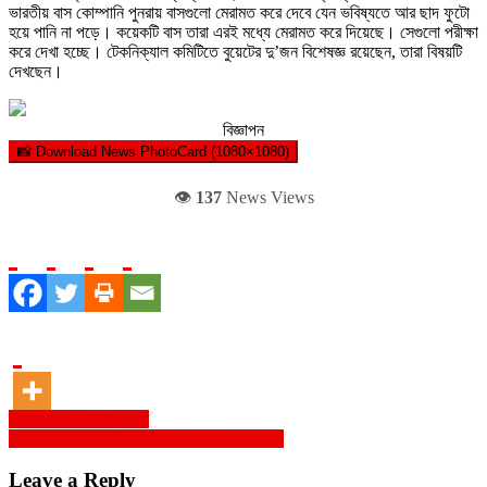
ভারতীয় বাস কোম্পানি পুনরায় বাসগুলো মেরামত করে দেবে যেন ভবিষ্যতে আর ছাদ ফুটো
হয়ে পানি না পড়ে। কয়েকটি বাস তারা এরই মধ্যে মেরামত করে দিয়েছে। সেগুলো পরীক্ষা
করে দেখা হচ্ছে। টেকনিক্যাল কমিটিতে বুয়েটের দু’জন বিশেষজ্ঞ রয়েছেন, তারা বিষয়টি
দেখছেন।
বিজ্ঞাপন
📸 Download News PhotoCard (1080×1080)
👁️
137
News Views
Post
আরো বাড়বে পেঁয়াজের দাম
নিষেধাজ্ঞা কমলো নেইমারের রাতে মাঠে নামছেন মেসি
navigation
Leave a Reply