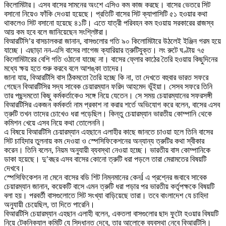
কিলোমিটার। এসব বাসের সামনের অংশে এসিও কম কাজ করছে। বাসের ভেতরে সিট
বসানো নিয়েও ফাঁকি দেওয়া হয়েছে। প্রতিটি বাসের সিট ক্যাপাসিটি ৫১ হওয়ার কথা
থাকলেও সিট বসানো হয়েছে ৪১টি। এতে যাত্রী পরিবহন কম হওয়ায় সরকারের রাজস্ব
আয় কম হবে বলে জানিয়েছেন সংশ্লিষ্টরা।
বিআরটিসি’র বাসচালকরা জানান, বাসগুলোর গতি ৯০ কিলোমিটারে উঠলেই ইঞ্জিন গরম হয়ে
যাচ্ছে। এছাড়া নন-এসি বাসের লাগেজ ক্যারিয়ার ত্রুটিযুক্ত। লং রুটে ঘণ্টায় ৭৫
কিলোমিটারের বেশি গতি ওঠানো যাচ্ছে না। বাসের ফ্লোর কাঠের তৈরি হওয়ায় কিছুদিনের
মধ্যে ক্ষয় হতে শুরু করবে বলে আশঙ্কা তাদের।
জানা যায়, বিআরটিসি বাস ঠিকমতো তৈরি হচ্ছে কি না, তা দেখতে বহুবার ভারত সফরে
গেছেন বিআরটিসির সদ্য সাবেক চেয়ারম্যান ফরিদ আহমেদ ভূঁইয়া। সেসব সফরে তিনি
তার পছন্দমতো কিছু কর্মকর্তাকেও সঙ্গে নিয়ে যেতেন। সে সময় চেয়ারম্যানের সফরসঙ্গী
বিআরটিসির একজন কর্মকর্তা নাম প্রকাশ না করার শর্তে অভিযোগ করে বলেন, বাসের এসব
ত্রুটি তখন তাদের চোখেও ধরা পড়েছিল। কিন্তু চেয়ারম্যান ভারতীয় কোম্পানি থেকে
কমিশন খেয়ে এসব নিয়ে কথা তোলেননি।
এ বিষয়ে বিআরটিসি চেয়ারম্যান এহছানে এলাহীর কাছে জানতে চাওয়া হলে তিনি বাসের
সিট চাহিদার তুলনায় কম দেওয়া ও স্পেসিফিকেশনের অন্যান্য ত্রুটির কথা স্বীকার
করেন। তিনি বলেন, নিয়ম অনুযায়ী ব্যবস্থা নেওয়া হচ্ছে। ভারতীয় বাস কোম্পানিকে
ডাকা হয়েছে। দু’বছর এসব বাসের কোনো ত্রুটি ধরা পড়লে তারা মেরামতের বিষয়টি
দেখবে।
স্পেসিফিকেশন না মেনে বাসের বডি শিট নিম্নমানের কেনÍ এ প্রশ্নের জবাবে সাবেক
চেয়ারম্যান জানান, কয়েকটি বাসে এমন ত্রুটি ধরা পড়ার পর ভারতীয় কর্তৃপক্ষকে বিষয়টি
বলা হয়। পরবর্তী বাসগুলোতে সিট সংখ্যা বাড়িয়েছে তারা। তবে বাংলাদেশ যে চাহিদা
অনুযায়ী চেয়েছিল, তা দিতে পারেনি।
বিআরটিসি চেয়ারম্যান এহছান এলাহী বলেন, একতলা বাসগুলোর ছাদ ফুটো হওয়ার বিষয়টি
নিয়ে টেকনিক্যাল কমিটি যে সিদ্ধান্ত দেবে, তার আলোকে ব্যবস্থা নেবে বিআরটিসি।