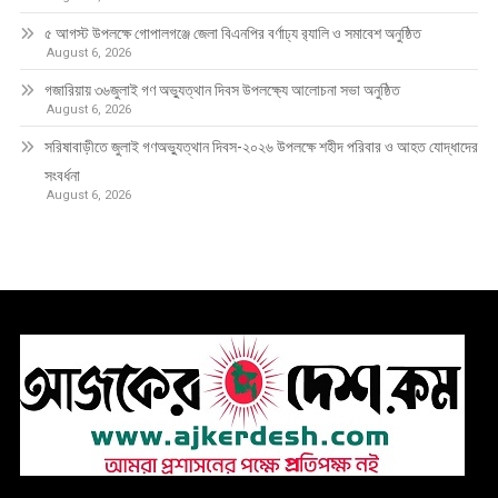
৫ আগস্ট উপলক্ষে গোপালগঞ্জে জেলা বিএনপির বর্ণাঢ্য র‍্যালি ও সমাবেশ অনুষ্ঠিত
August 6, 2026
গজারিয়ায় ৩৬জুলাই গণ অভ্যুত্থান দিবস উপলক্ষ্যে আলোচনা সভা অনুষ্ঠিত
August 6, 2026
সরিষাবাড়ীতে জুলাই গণঅভ্যুত্থান দিবস-২০২৬ উপলক্ষে শহীদ পরিবার ও আহত যোদ্ধাদের
সংবর্ধনা
August 6, 2026