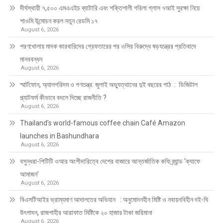
দীর্ঘস্থায়ী ৭,৫০০ এমএএইচ ব্যাটারি এবং শক্তিশালী গরিলা গ্লাস ৭আই সুরক্ষা নিয়ে
শাওমি উন্মোচন করল নতুন রেডমি ১৭
August 6, 2026
শরণখোলায় মাদক কারবারিদের গ্রেফতারের পর ওসির বিরুদ্ধে ষড়যন্ত্রের প্রতিবাদে
মানববন্ধন
August 6, 2026
স্মার্টফোন, অ্যালগরিদম ও গণতন্ত্র: জুলাই অভ্যুত্থানের দুই বছরের পাঠ : ডিজিটাল
প্ল্যাটফর্ম কীভাবে বদলে দিচ্ছে রাজনীতি ?
August 6, 2026
Thailand’s world-famous coffee chain Café Amazon
launches in Bashundhara
August 6, 2026
বসুন্ধরা-পিটিটি ওআর অংশীদারিত্বে দেশের বাজারে আন্তর্জাতিক কফি ব্র্যান্ড ‘ক্যাফে
আমাজন’
August 6, 2026
বিএসটিআইর ভ্রাম্যমাণ আদালতের অভিযান : অনুমোদনহীন মিষ্টি ও নবায়নবিহীন দই-ঘি
উৎপাদন, রাজশাহীর আরাফাত মিষ্টিকে ২০ হাজার টাকা জরিমানা
August 6, 2026