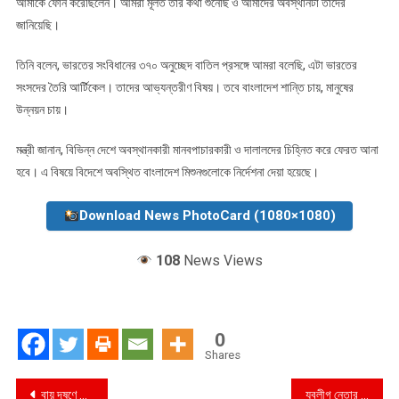
আমাকে ফোন করেছিলেন। আমরা মূলত তার কথা শুনেছি ও আমাদের অবস্থানটা তাদের
জানিয়েছি।
তিনি বলেন, ভারতের সংবিধানের ৩৭০ অনুচ্ছেদ বাতিল প্রসঙ্গে আমরা বলেছি, এটা ভারতের
সংসদের তৈরি আর্টিকেল। তাদের আভ্যন্তরীণ বিষয়। তবে বাংলাদেশ শান্তি চায়, মানুষের
উন্নয়ন চায়।
মন্ত্রী জানান, বিভিন্ন দেশে অবস্থানকারী মানবপাচারকারী ও দালালদের চিহ্নিত করে ফেরত আনা
হবে। এ বিষয়ে বিদেশে অবস্থিত বাংলাদেশ মিশুনগুলোকে নির্দেশনা দেয়া হয়েছে।
Download News PhotoCard (1080×1080)
108
News Views
0
Shares
Post
বায়ু দূষণে ঢাকা সপ্তম
যুবলীগ নেতার ক্যাসিনোতো র‌্যাবের অভিযান, বাসা ঘেরাও