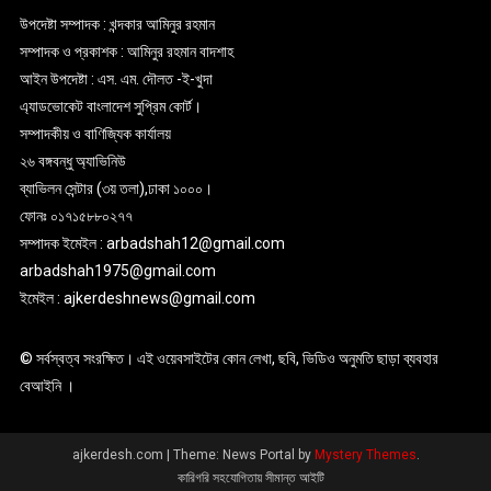
উপদেষ্টা সম্পাদক : খন্দকার আমিনুর রহমান
সম্পাদক ও প্রকাশক : আমিনুর রহমান বাদশাহ
আইন উপদেষ্টা : এস. এম. দৌলত -ই-খুদা
এ্যাডভোকেট বাংলাদেশ সুপ্রিম কোর্ট।
সম্পাদকীয় ও বাণিজ্যিক কার্যালয়
২৬ বঙ্গবন্ধু অ্যাভিনিউ
ব্যাভিলন সেন্টার (৩য় তলা),ঢাকা ১০০০।
ফোনঃ ০১৭১৫৮৮০২৭৭
সম্পাদক ইমেইল : arbadshah12@gmail.com
arbadshah1975@gmail.com
ইমেইল : ajkerdeshnews@gmail.com
© সর্বস্বত্ব সংরক্ষিত। এই ওয়েবসাইটের কোন লেখা, ছবি, ভিডিও অনুমতি ছাড়া ব্যবহার
বেআইনি ।
ajkerdesh.com
|
Theme: News Portal by
Mystery Themes
.
কারিগরি সহযোগিতায় সীমান্ত আইটি