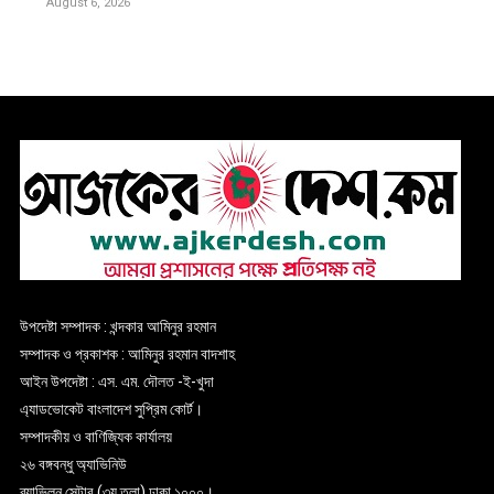
August 6, 2026
উপদেষ্টা সম্পাদক : খন্দকার আমিনুর রহমান
সম্পাদক ও প্রকাশক : আমিনুর রহমান বাদশাহ
আইন উপদেষ্টা : এস. এম. দৌলত -ই-খুদা
এ্যাডভোকেট বাংলাদেশ সুপ্রিম কোর্ট।
সম্পাদকীয় ও বাণিজ্যিক কার্যালয়
২৬ বঙ্গবন্ধু অ্যাভিনিউ
ব্যাভিলন সেন্টার (৩য় তলা),ঢাকা ১০০০।