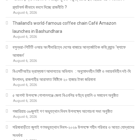
প্ল্যাটফর্ম কীভাবে বদলে দিচ্ছে রাজনীতি ?
August 6, 2026
Thailand’s world-famous coffee chain Café Amazon
launches in Bashundhara
August 6, 2026
বসুন্ধরা-পিটিটি ওআর অংশীদারিত্বে দেশের বাজারে আন্তর্জাতিক কফি ব্র্যান্ড ‘ক্যাফে
আমাজন’
August 6, 2026
বিএসটিআইর ভ্রাম্যমাণ আদালতের অভিযান : অনুমোদনহীন মিষ্টি ও নবায়নবিহীন দই-ঘি
উৎপাদন, রাজশাহীর আরাফাত মিষ্টিকে ২০ হাজার টাকা জরিমানা
August 6, 2026
৫ আগস্ট উপলক্ষে গোপালগঞ্জে জেলা বিএনপির বর্ণাঢ্য র‍্যালি ও সমাবেশ অনুষ্ঠিত
August 6, 2026
গজারিয়ায় ৩৬জুলাই গণ অভ্যুত্থান দিবস উপলক্ষ্যে আলোচনা সভা অনুষ্ঠিত
August 6, 2026
সরিষাবাড়ীতে জুলাই গণঅভ্যুত্থান দিবস-২০২৬ উপলক্ষে শহীদ পরিবার ও আহত যোদ্ধাদের
সংবর্ধনা