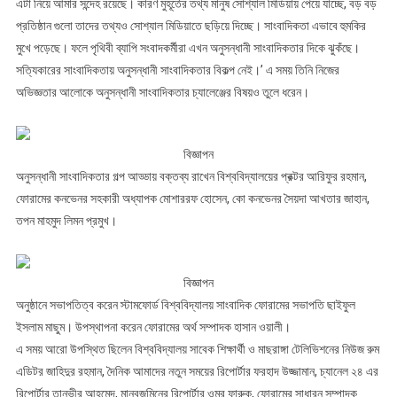
এটা নিয়ে আমার সন্দেহ রয়েছে। কারণ মুহূর্তের তথ্য মানুষ সোশ্যাল মিডিয়ায় পেয়ে যাচ্ছে, বড় বড়
প্রতিষ্ঠান গুলো তাদের তথ্যও সোশ্যাল মিডিয়াতে ছড়িয়ে দিচ্ছে। সাংবাদিকতা এভাবে হুমকির
মুখে পড়েছে। ফলে পৃথিবী ব্যাপি সংবাদকর্মীরা এখন অনুসন্ধানী সাংবাদিকতার দিকে ঝুকঁছে।
সত্যিকারের সাংবাদিকতায় অনুসন্ধানী সাংবাদিকতার বিকল্প নেই।’ এ সময় তিনি নিজের
অভিজ্ঞতার আলোকে অনুসন্ধানী সাংবাদিকতার চ্যালেঞ্জের বিষয়ও তুলে ধরেন।
বিজ্ঞাপন
অনুসন্ধানী সাংবাদিকতার গল্প আড্ডায় বক্তব্য রাখেন বিশ্ববিদ্যালয়ের প্রক্টর আরিফুর রহমান,
ফোরামের কনভেনর সহকারী অধ্যাপক মোশাররফ হোসেন, কো কনভেনর সৈয়দা আখতার জাহান,
তপন মাহমুদ লিমন প্রমুখ।
বিজ্ঞাপন
অনুষ্ঠানে সভাপতিত্ব করেন স্টামফোর্ড বিশ্ববিদ্যালয় সাংবাদিক ফোরামের সভাপতি ছাইফুল
ইসলাম মাছুম। উপস্থাপনা করেন ফোরামের অর্থ সম্পাদক হাসান ওয়ালী।
এ সময় আরো উপস্থিত ছিলেন বিশ্ববিদ্যালয় সাবেক শিক্ষার্থী ও মাছরাঙ্গা টেলিভিশনের নিউজ রুম
এডিটর জাহিদুর রহমান, দৈনিক আমাদের নতুন সময়ের রিপোর্টার ফরহাদ উজ্জামান, চ্যানেল ২৪ এর
রিপোর্টার তানভীর আহমেদ, মানবজমিনের রিপোর্টার ওমর ফারুক, ফোরামের সাধারন সম্পাদক