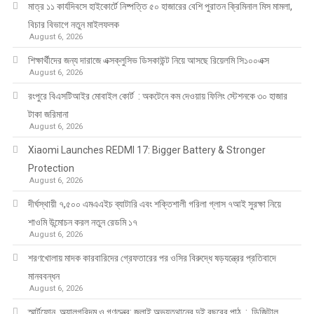
মাত্র ১১ কার্যদিবসে হাইকোর্টে নিষ্পত্তি ৫০ হাজারের বেশি পুরাতন ক্রিমিনাল মিস মামলা,
বিচার বিভাগে নতুন মাইলফলক
August 6, 2026
শিক্ষার্থীদের জন্য দারাজে এক্সক্লুসিভ ডিসকাউন্ট নিয়ে আসছে রিয়েলমি সি১০০এক্স
August 6, 2026
রংপুরে বিএসটিআইর মোবাইল কোর্ট : অকটেনে কম দেওয়ায় ফিলিং স্টেশনকে ৩০ হাজার
টাকা জরিমানা
August 6, 2026
Xiaomi Launches REDMI 17: Bigger Battery & Stronger
Protection
August 6, 2026
দীর্ঘস্থায়ী ৭,৫০০ এমএএইচ ব্যাটারি এবং শক্তিশালী গরিলা গ্লাস ৭আই সুরক্ষা নিয়ে
শাওমি উন্মোচন করল নতুন রেডমি ১৭
August 6, 2026
শরণখোলায় মাদক কারবারিদের গ্রেফতারের পর ওসির বিরুদ্ধে ষড়যন্ত্রের প্রতিবাদে
মানববন্ধন
August 6, 2026
স্মার্টফোন, অ্যালগরিদম ও গণতন্ত্র: জুলাই অভ্যুত্থানের দুই বছরের পাঠ : ডিজিটাল