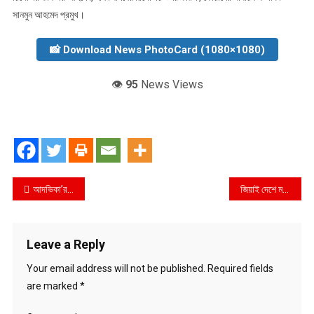
সানমুন আহমেদ প্রমুখ।
📸 Download News PhotoCard (1080×1080)
👁️
95
News Views
Post
আদভিকা’র ৪র্থ জন্মবার্ষিকী উদযাপন
জিয়াই দেশে মদ-জুয়া-উদ্দাম নৃত্য চালু করেছেন: হাছান মাহমুদ
navigation
Leave a Reply
Your email address will not be published.
Required fields
are marked
*