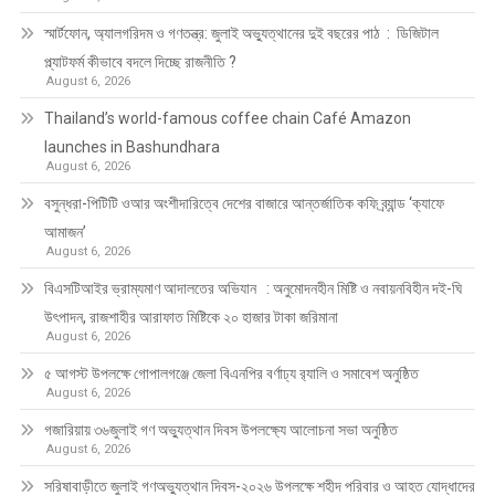
স্মার্টফোন, অ্যালগরিদম ও গণতন্ত্র: জুলাই অভ্যুত্থানের দুই বছরের পাঠ : ডিজিটাল
প্ল্যাটফর্ম কীভাবে বদলে দিচ্ছে রাজনীতি ?
August 6, 2026
Thailand’s world-famous coffee chain Café Amazon
launches in Bashundhara
August 6, 2026
বসুন্ধরা-পিটিটি ওআর অংশীদারিত্বে দেশের বাজারে আন্তর্জাতিক কফি ব্র্যান্ড ‘ক্যাফে
আমাজন’
August 6, 2026
বিএসটিআইর ভ্রাম্যমাণ আদালতের অভিযান : অনুমোদনহীন মিষ্টি ও নবায়নবিহীন দই-ঘি
উৎপাদন, রাজশাহীর আরাফাত মিষ্টিকে ২০ হাজার টাকা জরিমানা
August 6, 2026
৫ আগস্ট উপলক্ষে গোপালগঞ্জে জেলা বিএনপির বর্ণাঢ্য র‍্যালি ও সমাবেশ অনুষ্ঠিত
August 6, 2026
গজারিয়ায় ৩৬জুলাই গণ অভ্যুত্থান দিবস উপলক্ষ্যে আলোচনা সভা অনুষ্ঠিত
August 6, 2026
সরিষাবাড়ীতে জুলাই গণঅভ্যুত্থান দিবস-২০২৬ উপলক্ষে শহীদ পরিবার ও আহত যোদ্ধাদের