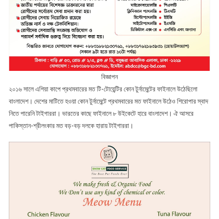
বিজ্ঞাপন
২০১৬ সালে এশিয়া কাপে প্রথমবারের মত টি-টোয়েন্টির কোন টুর্নামেন্টের ফাইনালে উঠেছিলো
বাংলাদেশ। দেশের মাটিতে হওয়া কোন টুর্নামেন্টে প্রথমবারের মত ফাইনালে উঠেও শিরোপার স্বাদ
নিতে পারেনি টাইগাররা। ভারতের কাছে ফাইনালে ৮ উইকেটে হারে বাংলাদেশ। ঐ আসরে
পাকিস্তান-শ্রীলংকার মত বড়-বড় দলকে হারায় টাইগাররা।