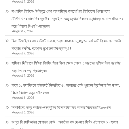
August 7, 2026
সাংবাদিক নির্যাতন- উলিপুরে পেশাগত দায়িত্ব পালনে গিয়ে নির্যাতনের শিকার স্টার
টেলিভিশনের সাংবাদিক জুবাইর : জুলাই গণঅভ্যুত্থান দিবসের অনুষ্ঠানস্থল থেকে টেনে বের
করে পিটালো বিএনপি-ছাত্রদল
August 7, 2026
বিএসটিআইয়ের ল্যাব টেস্টে ভয়াবহ তথ্য: বাজারের ৮ ব্র্যান্ডের ফর্সাকারী ক্রিমে প্রাণঘাতী
মাত্রার মার্কারি, প্রশ্নের মুখে তদারকি ব্যবস্থা !
August 7, 2026
হাসিনার দিল্লিতে মিডিয়া ব্রিফিং ঘিরে তীব্র ক্ষোভ ঢাকার : ভারতের ভূমিকা নিয়ে পররাষ্ট্র
মন্ত্রণালয়ের কড়া প্রতিক্রিয়া
August 7, 2026
মাত্র ১১ কার্যদিবসে হাইকোর্টে নিষ্পত্তি ৫০ হাজারের বেশি পুরাতন ক্রিমিনাল মিস মামলা,
বিচার বিভাগে নতুন মাইলফলক
August 6, 2026
শিক্ষার্থীদের জন্য দারাজে এক্সক্লুসিভ ডিসকাউন্ট নিয়ে আসছে রিয়েলমি সি১০০এক্স
August 6, 2026
রংপুরে বিএসটিআইর মোবাইল কোর্ট : অকটেনে কম দেওয়ায় ফিলিং স্টেশনকে ৩০ হাজার