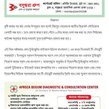
বিজ্ঞাপন
বৃষ্টি থামার পর মাঠ খেলার উপযুক্ত মনে হলেই মিরপুর শেরেবাংলা জাতীয় ক্রিকেট স্টেডিয়ামে
খেলাটি শুরু হবে। তবে কোনো কারণে রাত পৌনে ১০টার মধ্যে খেলা শুরু করা না গেলে সিরিজের
বাইলজ অনুসারে উভয় দলকেই যুগ্ন চ্যাম্পিয়ন ঘোষণা করা হবে।
এই নিয়ে অষ্টমবার কোন টুর্নামেন্টের ফাইনালে উঠলো বাংলাদেশ। এর মধ্যে তিনবারই টি-টোয়েন্টি
ফরম্যাটে। ইংল্যান্ডে দ্বাদশ বিশ্বকাপের আগে গেল মে’তে প্রথমবারের মত ওয়ানডে টুর্নামেন্টে
শিরোপা জয়ের স্বাদ নেয় বাংলাদেশ। আয়াল্যান্ডে অনুষ্ঠেয় ঐ ত্রিদেশীয় টুর্নামেন্টের ফাইনালে
ওয়েস্ট ইন্ডিজকে ৫ উইকেটে হারায় মাশরাফির দল। ওয়ানডের শিরোপা জয়ের স্বাদ নেয়া শেষে
ত্রিদেশীয় সিরিজে প্রথমবারের মত টি-টোয়েন্টি ফরম্যাটের ট্রফি ঘরে নেয়া সুযোগ বাংলাদেশের।