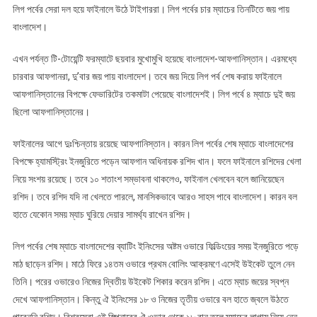
লিগ পর্বের সেরা দল হয়ে ফাইনালে উঠে টাইগাররা। লিগ পর্বের চার ম্যাচের তিনটিতে জয় পায়
বাংলাদেশ।
এখন পর্যন্ত টি-টোয়েন্টি ফরম্যাটে ছয়বার মুখোমুখি হয়েছে বাংলাদেশ-আফগানিস্তান। এরমধ্যে
চারবার আফগানরা, দু’বার জয় পায় বাংলাদেশ। তবে জয় দিয়ে লিগ পর্ব শেষ করায় ফাইনালে
আফগানিস্তানের বিপক্ষে ফেভারিটের তকমাটা পেয়েছে বাংলাদেশই। লিগ পর্বে ৪ ম্যাচে দুই জয়
ছিলো আফগানিস্তানের।
ফাইনালের আগে দুঃশ্চিন্তায় রয়েছে আফগানিস্তান। কারন লিগ পর্বের শেষ ম্যাচে বাংলাদেশের
বিপক্ষে হ্যামস্ট্রিং ইনজুরিতে পড়েন আফগান অধিনায়ক রশিদ খান। ফলে ফাইনালে রশিদের খেলা
নিয়ে সংশয় রয়েছে। তবে ১০ শতাংশ সম্ভাবনা থাকলেও, ফাইনাল খেলবেন বলে জানিয়েছেন
রশিদ। তবে রশিদ যদি না খেলতে পারলে, মানসিকভাবে আরও সাহস পাবে বাংলাদেশ। কারন বল
হাতে যেকোন সময় ম্যাচ ঘুরিয়ে দেয়ার সামর্থ্য রাখেন রশিদ।
লিগ পর্বের শেষ ম্যাচে বাংলাদেশের ব্যাটিং ইনিংসের অষ্টম ওভারে ফিল্ডিংয়ের সময় ইনজুরিতে পড়ে
মাঠ ছাড়েন রশিদ। মাঠে ফিরে ১৪তম ওভারে প্রথম বোলিং আক্রমণে এসেই উইকেট তুলে নেন
তিনি। পরের ওভারেও নিজের দ্বিতীয় উইকেট শিকার করেন রশিদ। এতে ম্যাচ জয়ের স্বপ্ন
দেখে আফগানিস্তান। কিন্তু ঐ ইনিংসের ১৮ ও নিজের তৃতীয় ওভারে বল হাতে জ্বলে উঠতে
পারেননি রশিদ। বিশ্বসেরা এই স্পিনারের ঐ ওভার থেকে ১৮ রান তুলে ম্যাচের লাগাম নিয়ে নেন