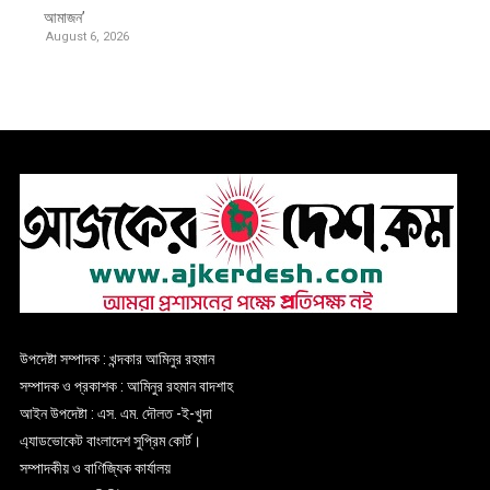
আমাজন’
August 6, 2026
উপদেষ্টা সম্পাদক : খন্দকার আমিনুর রহমান
সম্পাদক ও প্রকাশক : আমিনুর রহমান বাদশাহ
আইন উপদেষ্টা : এস. এম. দৌলত -ই-খুদা
এ্যাডভোকেট বাংলাদেশ সুপ্রিম কোর্ট।
সম্পাদকীয় ও বাণিজ্যিক কার্যালয়