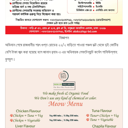
বিজ্ঞাপন
অভিযান শেষে রাজধানীর শরৎ গুপ্ত রোডের ২২/২ বাড়িতে পাওয়া পঞ্চম ভল্ট থেকে দুই কোটির
বেশি টাকা জব্দ করা হয়েছে বলে জানান র‌্যাব-৩ এর অধিনায়ক লেফটেন্যান্ট কর্নেল শাফিউল্লাহ
বুলবুল।