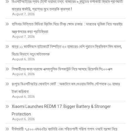
বিএসটিআইয়ের ল্যাব টেস্টে ভয়াবহ তথ্য: বাজারের ৮ ব্র্যান্ডের ফর্সাকারী ক্রিমে প্রাণঘাতী
মাত্রার মার্কারি, প্রশ্নের মুখে তদারকি ব্যবস্থা !
August 7, 2026
হাসিনার দিল্লিতে মিডিয়া ব্রিফিং ঘিরে তীব্র ক্ষোভ ঢাকার : ভারতের ভূমিকা নিয়ে পররাষ্ট্র
মন্ত্রণালয়ের কড়া প্রতিক্রিয়া
August 7, 2026
মাত্র ১১ কার্যদিবসে হাইকোর্টে নিষ্পত্তি ৫০ হাজারের বেশি পুরাতন ক্রিমিনাল মিস মামলা,
বিচার বিভাগে নতুন মাইলফলক
August 6, 2026
শিক্ষার্থীদের জন্য দারাজে এক্সক্লুসিভ ডিসকাউন্ট নিয়ে আসছে রিয়েলমি সি১০০এক্স
August 6, 2026
রংপুরে বিএসটিআইর মোবাইল কোর্ট : অকটেনে কম দেওয়ায় ফিলিং স্টেশনকে ৩০ হাজার
টাকা জরিমানা
August 6, 2026
Xiaomi Launches REDMI 17: Bigger Battery & Stronger
Protection
August 6, 2026
দীর্ঘস্থায়ী ৭,৫০০ এমএএইচ ব্যাটারি এবং শক্তিশালী গরিলা গ্লাস ৭আই সুরক্ষা নিয়ে