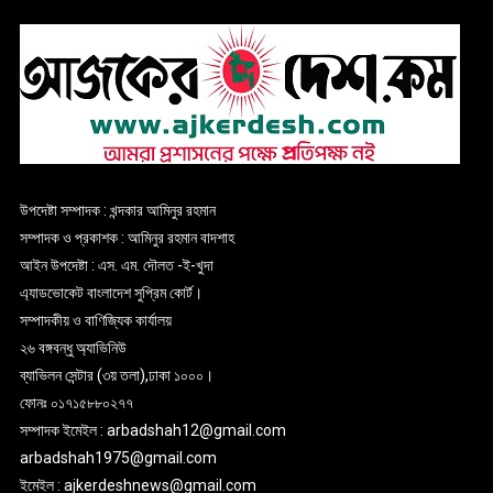
উপদেষ্টা সম্পাদক : খন্দকার আমিনুর রহমান
সম্পাদক ও প্রকাশক : আমিনুর রহমান বাদশাহ
আইন উপদেষ্টা : এস. এম. দৌলত -ই-খুদা
এ্যাডভোকেট বাংলাদেশ সুপ্রিম কোর্ট।
সম্পাদকীয় ও বাণিজ্যিক কার্যালয়
২৬ বঙ্গবন্ধু অ্যাভিনিউ
ব্যাভিলন সেন্টার (৩য় তলা),ঢাকা ১০০০।
ফোনঃ ০১৭১৫৮৮০২৭৭
সম্পাদক ইমেইল : arbadshah12@gmail.com
arbadshah1975@gmail.com
ইমেইল : ajkerdeshnews@gmail.com