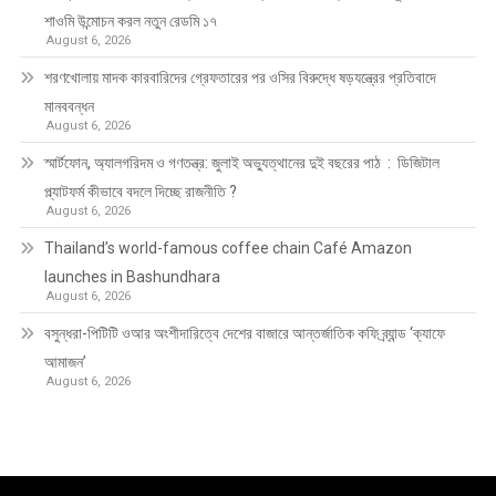
শাওমি উন্মোচন করল নতুন রেডমি ১৭
August 6, 2026
শরণখোলায় মাদক কারবারিদের গ্রেফতারের পর ওসির বিরুদ্ধে ষড়যন্ত্রের প্রতিবাদে
মানববন্ধন
August 6, 2026
স্মার্টফোন, অ্যালগরিদম ও গণতন্ত্র: জুলাই অভ্যুত্থানের দুই বছরের পাঠ : ডিজিটাল
প্ল্যাটফর্ম কীভাবে বদলে দিচ্ছে রাজনীতি ?
August 6, 2026
Thailand’s world-famous coffee chain Café Amazon
launches in Bashundhara
August 6, 2026
বসুন্ধরা-পিটিটি ওআর অংশীদারিত্বে দেশের বাজারে আন্তর্জাতিক কফি ব্র্যান্ড ‘ক্যাফে
আমাজন’
August 6, 2026