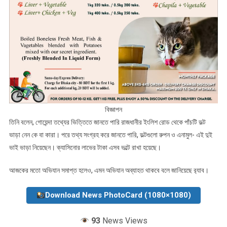
বিজ্ঞাপন
তিনি বলেন, গোয়েন্দা তথ্যের ভিত্তিতে জানতে পারি রাজধানীর ইংলিশ রোড থেকে পাঁচটি ভল্ট
ভাড়া নেন কে বা কারা। পরে তথ্য সংগ্রহ করে জানতে পারি, ভল্টগুলো রুপন ও এনামুল- এই দুই
ভাই ভাড়া নিয়েছেন। ক্যাসিনোর লাভের টাকা এসব ভল্টে রাখা হয়েছে।
আজকের মতো অভিযান সমাপ্ত হলেও, এমন অভিযান অব্যাহত থাকবে বলে জানিয়েছে র‌্যাব।
Download News PhotoCard (1080×1080)
93
News Views