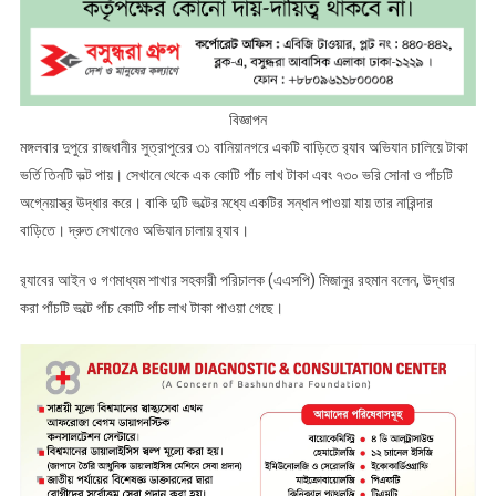
বিজ্ঞাপন
মঙ্গলবার দুপুরে রাজধানীর সুত্রাপুরের ৩১ বানিয়ানগরে একটি বাড়িতে র‌্যাব অভিযান চালিয়ে টাকা
ভর্তি তিনটি ভল্ট পায়। সেখানে থেকে এক কোটি পাঁচ লাখ টাকা এবং ৭৩০ ভরি সোনা ও পাঁচটি
অগ্নেয়াস্ত্র উদ্ধার করে। বাকি দুটি ভল্টের মধ্যে একটির সন্ধান পাওয়া যায় তার নারিন্দার
বাড়িতে। দ্রুত সেখানেও অভিযান চালায় র‌্যাব।
র‌্যাবের আইন ও গণমাধ্যম শাখার সহকারী পরিচালক (এএসপি) মিজানুর রহমান বলেন, উদ্ধার
করা পাঁচটি ভল্টে পাঁচ কোটি পাঁচ লাখ টাকা পাওয়া গেছে।