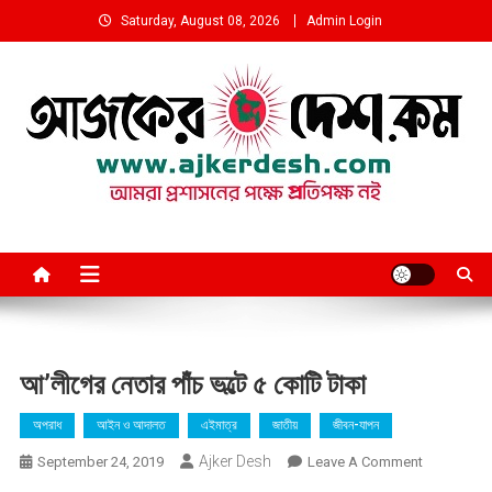
Skip
Saturday, August 08, 2026
Admin Login
to
content
আমরা প্রশাসনের পক্ষে প্রতিপক্ষ নই
আ’লীগের নেতার পাঁচ ভল্টে ৫ কোটি টাকা
অপরাধ
আইন ও আদালত
এইমাত্র
জাতীয়
জীবন-যাপন
Ajker Desh
On
September 24, 2019
Leave A Comment
আ’লীগের