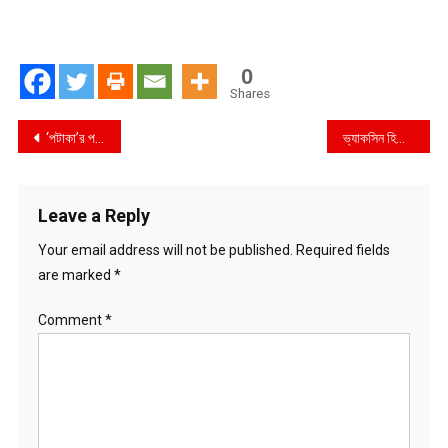
0
Shares
Post
‘পটাকা’র পর নুসরাত ফারিয়ার নতুন গান
ভ্যাকসিন হিরো পুরস্কার পেলেন প্রধানমন্ত্রী
navigation
Leave a Reply
Your email address will not be published.
Required fields
are marked
*
Comment
*