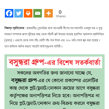
নেতার
পাঁচ
0
ভল্টে
Shares
৫
কোটি
নিজস্ব প্রতিবেদক :
রাজধানীর গেন্ডারিয়া থানা আওয়ামী লীগের সহ সভাপতি এনামুল হক ও যুগ্ম
টাকা
সাধারণ সম্পাদক রুপন ভূঁইয়ার কাছ থেকে পাঁচটি ভল্ট উদ্ধার করেছে র‌্যাপিড অ্যাকশন ব্যাটালিয়ন
(র‌্যাব)। এগুলো থেকে নগদ পাঁচ কোটি পাঁচ লাখ টাকা এবং ৭৩০ ভরি সোনা জব্দ করা হয়েছে।
তবে কাউকে আটক করতে পারেনি আইনশৃঙ্খলা বাহিনী।