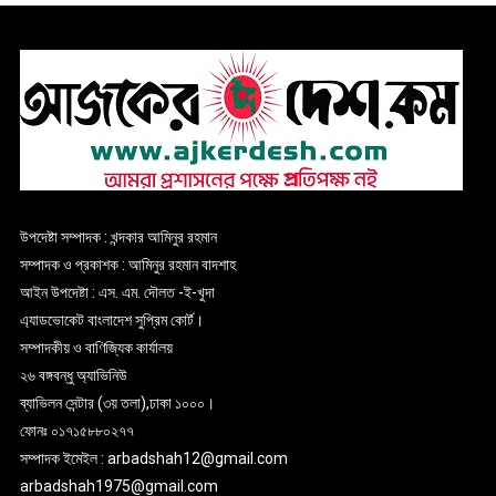
উপদেষ্টা সম্পাদক : খন্দকার আমিনুর রহমান
সম্পাদক ও প্রকাশক : আমিনুর রহমান বাদশাহ
আইন উপদেষ্টা : এস. এম. দৌলত -ই-খুদা
এ্যাডভোকেট বাংলাদেশ সুপ্রিম কোর্ট।
সম্পাদকীয় ও বাণিজ্যিক কার্যালয়
২৬ বঙ্গবন্ধু অ্যাভিনিউ
ব্যাভিলন সেন্টার (৩য় তলা),ঢাকা ১০০০।
ফোনঃ ০১৭১৫৮৮০২৭৭
সম্পাদক ইমেইল : arbadshah12@gmail.com
arbadshah1975@gmail.com