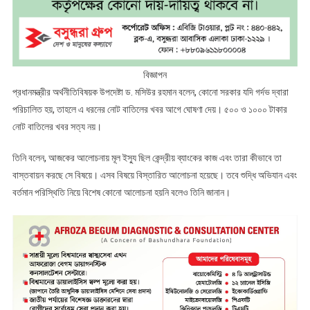
বিজ্ঞাপন
প্রধানমন্ত্রীর অর্থনীতিবিষয়ক উপদেষ্টা ড. মসিউর রহমান বলেন, কোনো সরকার যদি গর্দভ দ্বারা
পরিচালিত হয়, তাহলে এ ধরনের নোট বাতিলের খবর আগে ঘোষণা দেয়। ৫০০ ও ১০০০ টাকার
নোট বাতিলের খবর সত্য নয়।
তিনি বলেন, আজকের আলোচনায় মূল ইস্যু ছিল কেন্দ্রীয় ব্যাংকের কাজ এবং তারা কীভাবে তা
বাস্তবায়ন করছে সে বিষয়ে। এসব বিষয়ে বিস্তারিত আলোচনা হয়েছে। তবে শুদ্ধি অভিযান এবং
বর্তমান পরিস্থিতি নিয়ে বিশেষ কোনো আলোচনা হয়নি বলেও তিনি জানান।