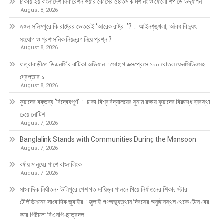
ঢাকায় ২য় বাংলাদেশ লিবারেশন ওয়ার কোর্সের ৫৪তম কমিশনিং ও ফেলোশিপ ডে উদ্‌যাপন
August 8, 2026
জঙ্গল সলিমপুরে কি রাষ্ট্রের ভেতরেই ‘আরেক রাষ্ট্র ’? : আইনশৃঙ্খলা, অবৈধ বিদ্যুৎ
সংযোগ ও প্রশাসনিক নিয়ন্ত্রণ নিয়ে প্রশ্ন ?
August 8, 2026
যাত্রাবাড়ীতে ডিএনসি’র ঝটিকা অভিযান : সোহাগ এক্সপ্রেসে ১০০ বোতল ফেনসিডিলসহ
গ্রেপ্তার ১
August 8, 2026
ফুয়াদের বক্তব্য ‘বিদ্বেষপূর্ণ’ : ঢাকা বিশ্ববিদ্যালয়ের সুনাম রক্ষায় ফুয়াদের বিরুদ্ধে ব্যবস্থা
চেয়ে নোটিশ
August 7, 2026
Banglalink Stands with Communities During the Monsoon
August 7, 2026
বর্ষায় মানুষের পাশে বাংলালিংক
August 7, 2026
সাংবাদিক নির্যাতন- উলিপুরে পেশাগত দায়িত্ব পালনে গিয়ে নির্যাতনের শিকার স্টার
টেলিভিশনের সাংবাদিক জুবাইর : জুলাই গণঅভ্যুত্থান দিবসের অনুষ্ঠানস্থল থেকে টেনে বের
করে পিটালো বিএনপি-ছাত্রদল