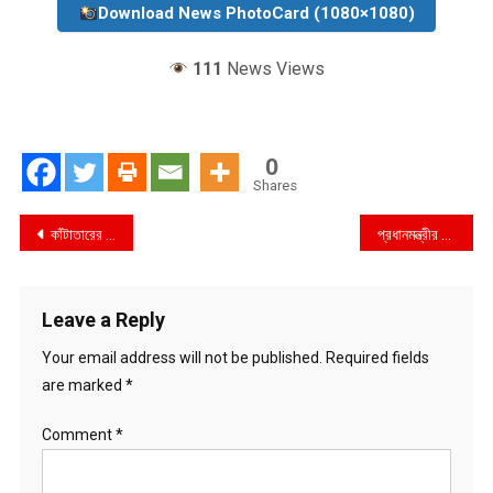
Download News PhotoCard (1080×1080)
111
News Views
0
Shares
Post
কাঁটাতারের বেড়া বসছে রোহিঙ্গা ক্যাম্পে
প্রধানমন্ত্রীর পুত্র ও কন্যা দুর্নীতি না করে চাকরি করেন
navigation
Leave a Reply
Your email address will not be published.
Required fields
are marked
*
Comment
*