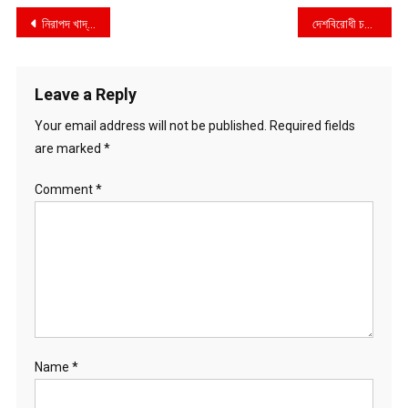
Post
নিরাপদ খাদ্য কর্তৃপক্ষের মোবাইল কোর্ট কর্তৃক বরিশালের ইত্যাদি ফুড প্রোডাক্টস ও আল আমিন বেকারি কারখানা কর্তৃপক্ষকে ২ লাখ টাকা জরিমানা
দেশবিরোধী চক্রান্তকারীদের সমূলে উৎপাটন করা হবে–নৌপরিবহন প্রতিমন্ত্রী
navigation
Leave a Reply
Your email address will not be published.
Required fields
are marked
*
Comment
*
Name
*