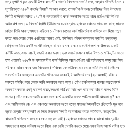
জন্য সুপারিশ কৃত ২৫৬টি উপকারভোগী’র কার্ডের বিষয়ে জানাজানি হলে, মেম্বার মঈন উদ্দিন তার
সুপারিশকৃত ২৫৬টি কার্ডের বিষয়টি আড়াল করতে, তাৎক্ষণিক উপকারভোগীদের নিয়ে উপজেলা
নির্বাহী কর্মকর্তা বরাবর ২৭০টি উপকারভোগী’র কার্ড অনলাইন করতে পারে মর্মে একটি লিখিত
অভিযোগ দেন। এ বিষয়ে বিছালী ইউনিয়নের চেয়ারম্যান হেমায়েত হোসেন ফারুকের কাছে জানতে
চাইলে তিনি জানান,অসহায়-গরিবের ১০ টাকার চালের কার্ড পরিবর্তন বা কাউকে বাদ দিয়ে নতুন
কারো নাম দেয়ার কোন এখতিয়ার আমার নেই, ইউনিয়ন পরিষদ সদস্যসহ স্থানিয় গন্যমান্য
বেক্তিদের নিয়ে একটি কমেটি আছে,তারা যাচায় বাছায় করে এবং উপজেলা কার্যালয়েও একটি
কমিটি আছে এসব যাচাই বাছাই করার জন্য। ২নং ওয়ার্ড মেম্বার মঈন বিগত বেশ কিছুদিন আগে
তার ওয়ার্ডের ২৫৬টি উপকারভোগী’র কার্ড বিভিন্ন কারন দেখিয়ে পরিবর্তন করার জন্য তার সিল
সই করে আমার কাছে জমা দিয়েছেন। গরিবের হক কাউকে মেরে খেতে আমি দিব না। মঈনের
ওয়ার্ডে গরিব অসহাদের অনলাইন মঈন কেন করেনাই ? আমি সর্ব শেষ (২৮ আগস্ট) রবিবার
সকালে মাইকিং করে ডেকে আনি,অনলাইন করার জন্য। নেটওয়ার্ক সমস্যা থাকার কারনে কার্ড
অনলাইন করতে একটু ঝামেলা হচ্ছে,সবগুলা কার্ড তো আর এক বারে করা যায় না বলেও তিনি
জানান। মঈন সকালে সবাইকে এক সঙ্গে কার্ড অনলাইন করতে পাঠিয়ে একটি ঝামেলা সৃষ্টি করে
এবং আমি সবাই কে, এক এক করে অনলাইন করতে বল্লে মঈনের উষ্কানীতে চেঁচামেচি সুরু হলে
দ্রুত মেম্বার মঈন,সবাই কে নিয়ে উপজেলা নির্বাহী অফিসারের কাছে অনৈতিক, ভিত্তিহীন,
বানোয়াট অভিযোগ করে,যার কোন সত্যতা নাই। হেমায়েত হোসেন ফারুক আরো জানান,মঈন
অসহায়দের সাথে অনিয়ম করতে গিয়ে এবং বেসি চালাকি করতে যেয়ে,এখন নিজে ওয়ার্ড বাসির হাত