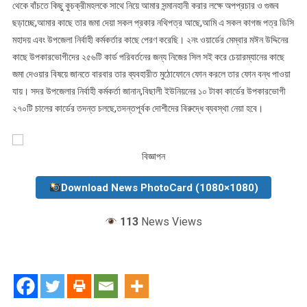
থেকে বাঁচতে কিছু কুচক্রীমহলকে সাথে নিয়ে আমার সন্মানহানী করার লক্ষে অপপ্রচার ও গুজব
ছড়াচ্ছে,আমার কাছে তার জমা দেয়া সকল প্রকার নথিপত্র আছে,আমি এ সকল কাগজ পত্র ডিসি
মহাদয় এবং উপজেলা নির্বাহী কর্মকর্তার কাছে পেরণ করেছি। ২নং ওয়ার্ডের মেম্বার মঈন উদ্দিনের
কাছে উপকারভোগীদের ২৫৬টি কার্ড পরিবর্তনের জন্য নিজের সিল সই করে চেয়ারম্যানের কাছে
জমা দেওয়ার বিষয়ে জানতে বারবার তার ব্যবহারীত মুঠোফোনে ফোন করলে তার ফোন বন্ধ পাওয়া
যায়। সদর উপজেলার নির্বাহী কর্মকর্তা জানান,বিছালী ইউনিয়নের ১০ টাকা কার্ডের উপকারভোগী
২৭০টি চালের কার্ডের তদন্ত চলছে,তদন্তপূর্বক দোশীদের বিরুদ্ধে ব্যবস্থা নেয়া হবে।
বিজ্ঞাপন
Download News PhotoCard (1080×1080)
113
News Views