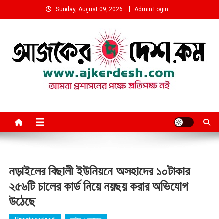
Skip
Sunday, August 09, 2026
Admin Login
to
content
আমরা প্রশাসনের পক্ষে প্রতিপক্ষ নই
নড়াইলের বিছালী ইউনিয়নে অসহাদের ১০টাকার
২৫৬টি চালের কার্ড নিয়ে নয়ছয় করার অভিযোগ
উঠেছে