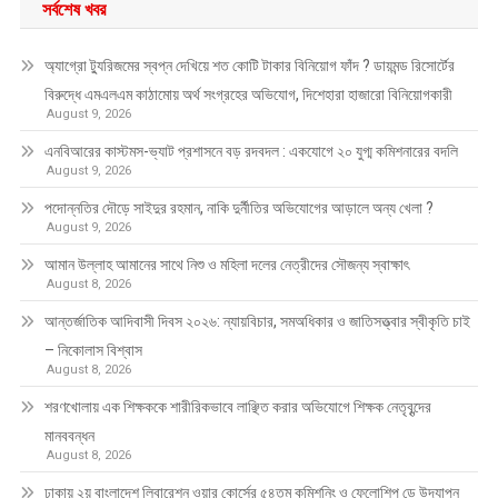
সর্বশেষ খবর
অ্যাগ্রো ট্যুরিজমের স্বপ্ন দেখিয়ে শত কোটি টাকার বিনিয়োগ ফাঁদ ? ডায়মন্ড রিসোর্টের
বিরুদ্ধে এমএলএম কাঠামোয় অর্থ সংগ্রহের অভিযোগ, দিশেহারা হাজারো বিনিয়োগকারী
August 9, 2026
এনবিআরের কাস্টমস-ভ্যাট প্রশাসনে বড় রদবদল : একযোগে ২০ যুগ্ম কমিশনারের বদলি
August 9, 2026
পদোন্নতির দৌড়ে সাইদুর রহমান, নাকি দুর্নীতির অভিযোগের আড়ালে অন্য খেলা ?
August 9, 2026
আমান উল্লাহ আমানের সাথে নিশু ও মহিলা দলের নেত্রীদের সৌজন্য স্বাক্ষাৎ
August 8, 2026
আন্তর্জাতিক আদিবাসী দিবস ২০২৬: ন্যায়বিচার, সমঅধিকার ও জাতিসত্ত্বার স্বীকৃতি চাই
– নিকোলাস বিশ্বাস
August 8, 2026
শরণখোলায় এক শিক্ষককে শারীরিকভাবে লাঞ্ছিত করার অভিযোগে শিক্ষক নেতৃবৃন্দের
মানববন্ধন
August 8, 2026
ঢাকায় ২য় বাংলাদেশ লিবারেশন ওয়ার কোর্সের ৫৪তম কমিশনিং ও ফেলোশিপ ডে উদ্‌যাপন