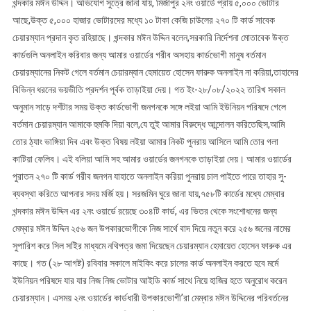
খন্দকার মঈন উদ্দিন। অভিযোগ সুত্রে জানা যায়, মির্জাপুর ২নং ওয়ার্ডে প্রায় ৫,০০০ ভোটার
আছে,উক্ত ৫,০০০ হাজার ভোটারদের মধ্যে ১০ টাকা কেজি চাউলের ২৭০ টি কার্ড সাবেক
চেয়ারম্যান প্রদান কৃত রহিয়াছে। খন্দকার মঈন উদ্দিন বলেন,সরকারি নির্দেশনা মোতাবেক উক্ত
কার্ডগুলি অনলাইন করিবার জন্য আমার ওয়ার্ডের গরীব অসহায় কার্ডভোগী মানুষ বর্তমান
চেয়ারম্যানের নিকট গেলে বর্তমান চেয়ারম্যান হেমায়েত হোসেন ফারুক অনলাইন না করিয়া,তাহাদের
বিভিন্ন ধরনের ভয়ভীতি প্রদর্শন পূর্বক তাড়াইয়া দেয়। গত ইং-২৮/০৮/২০২২ তারিখ সকাল
অনুমান সাড়ে দশঁটার সময় উক্ত কার্ডভোগী জনগনকে সঙ্গে লইয়া আমি ইউনিয়ন পরিষদে গেলে
বর্তমান চেয়ারম্যান আমাকে হুমকি দিয়া বলে,যে তুই আমার বিরুদ্ধে আন্দোলন করিতেছিস,আমি
তোর ঠ্যাং ভাঙ্গিয়া দিব এবং উক্ত বিষয় লইয়া আমার নিকট পুনরায় আসিলে আমি তোর গলা
কাটিয়া ফেলিব। এই বলিয়া আমি সহ আমার ওয়ার্ডের জনগনকে তাড়াইয়া দেয়। আমার ওয়ার্ডের
পুরাতন ২৭০ টি কার্ড গরীব জনগন যাহাতে অনলাইন করিয়া পুনরায় চাল পাইতে পারে তাহার সু-
ব্যবস্থা করিতে আপনার সদয় মর্জি হয়। সরজমিন ঘুরে জানা যায়,৭৫৮টি কার্ডের মধ্যে মেম্বার
খন্দকার মঈন উদ্দিন এর ২নং ওয়ার্ডে রয়েছে ৩০৪টি কার্ড, এর ভিতর থেকে সংশোধনের জন্য
মেম্বার মঈন উদ্দিন ২৫৬ জন উপকারভোগীকে নিজ সার্থে বাদ দিয়ে নতুন করে ২৫৬ জনের নামের
সুপারিশ করে সিল সইির মাধ্যমে নথিপত্র জমা দিয়েছেন চেয়ারম্যান হেমায়েত হোসেন ফারুক এর
কাছে। গত (২৮ আগষ্ট) রবিবার সকালে মাইকিং করে চালের কার্ড অনলাইন করতে হবে মর্মে
ইউনিয়ন পরিষদে যার যার নিজ নিজ ভোটার আইডি কার্ড সাথে নিয়ে হাজির হতে অনুরোধ করেন
চেয়ারম্যান। এসময় ২নং ওয়ার্ডের কার্ডধারী উপকারভোগী’রা মেম্বার মঈন উদ্দিনের পরিবর্তনের