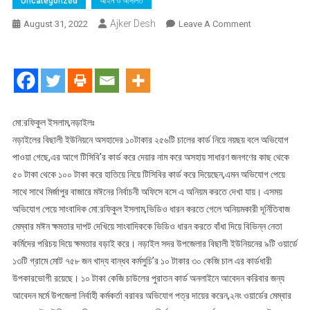
Uncategorized
আইন ও আদালত
Ajker Desh
On
August 31, 2022
Leave A Comment
নড়াইলের
বিছালী
ইউনিয়নে
অসহাদের
১০টাকার
২৫৬টি
মো:রফিকুল ইসলাম,নড়াইলঃ
চালের
নড়াইলের বিছালী ইউনিয়নে অসহাদের ১০টাকার ২৫৬টি চালের কার্ড নিয়ে নয়ছয় বলে অভিযোগ
কার্ড
পাওয়া গেছে,এর আগে টিসিবি’র কার্ড করে দেয়ার নাম করে অসহায় সাধারণ জনগণের কাছ থেকে
নিয়ে
৫০ টাকা থেকে ১০০ টাকা করে হাতিয়ে নিয়ে টিসিবির কার্ড করে দিয়েছেন,এমন অভিযোগ পেয়ে
নয়ছয়
সাথে সাথে মির্জাপুর বাজারে মঈনের নির্বাচনী অফিসে বসে এ অনিয়ম করতে দেখা যায়। এসময়
করার
অভিযোগ পেয়ে সাংবাদিক মো:রফিকুল ইসলাম,ভিডিও ধারন করতে গেলে অনিয়মকারী দূর্নিতিবাজ
অভিযোগ
মেম্বার মঈন ক্ষমতার দাপট দেখিয়ে সাংবাদিককে ভিডিও ধারন করতে বাঁধা দিয়ে বিভিন্ন নেতা
উঠেছে
কর্মিদের পরিচয় দিয়ে ক্ষমতার বড়াই করে। নড়াইল সদর উপজেলার বিছালী ইউনিয়নের ৯টি ওয়ার্ডে
১৩টি গ্রামে মোট ৭৫৮ জন খাদ্য বান্ধব কর্মসুচি’র ১০ টাকার ৩০ কেজি চাল এর কার্ডধারী
উপকারভোগী রয়েছে। ১০ টাকা কেজি চাউলের পুরাতন কার্ড অনলাইনে আবেদন করিবার জন্য
আবেদন মর্মে উপজেলা নির্বাহী কর্মকর্তা বরাবর অভিযোগ পত্র দায়ের করেন,২নং ওয়ার্ডের মেম্বার