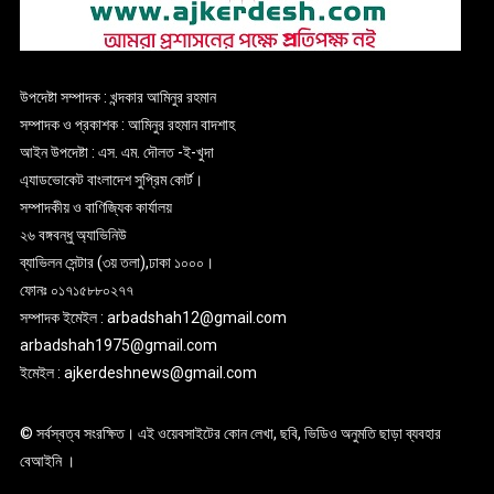
উপদেষ্টা সম্পাদক : খন্দকার আমিনুর রহমান
সম্পাদক ও প্রকাশক : আমিনুর রহমান বাদশাহ
আইন উপদেষ্টা : এস. এম. দৌলত -ই-খুদা
এ্যাডভোকেট বাংলাদেশ সুপ্রিম কোর্ট।
সম্পাদকীয় ও বাণিজ্যিক কার্যালয়
২৬ বঙ্গবন্ধু অ্যাভিনিউ
ব্যাভিলন সেন্টার (৩য় তলা),ঢাকা ১০০০।
ফোনঃ ০১৭১৫৮৮০২৭৭
সম্পাদক ইমেইল : arbadshah12@gmail.com
arbadshah1975@gmail.com
ইমেইল : ajkerdeshnews@gmail.com
© সর্বস্বত্ব সংরক্ষিত। এই ওয়েবসাইটের কোন লেখা, ছবি, ভিডিও অনুমতি ছাড়া ব্যবহার
বেআইনি ।