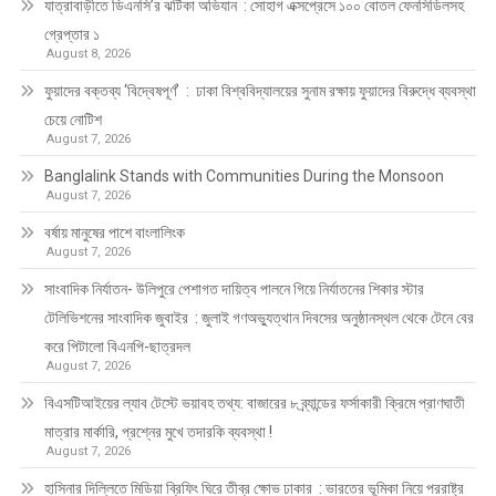
যাত্রাবাড়ীতে ডিএনসি’র ঝটিকা অভিযান : সোহাগ এক্সপ্রেসে ১০০ বোতল ফেনসিডিলসহ
গ্রেপ্তার ১
August 8, 2026
ফুয়াদের বক্তব্য ‘বিদ্বেষপূর্ণ’ : ঢাকা বিশ্ববিদ্যালয়ের সুনাম রক্ষায় ফুয়াদের বিরুদ্ধে ব্যবস্থা
চেয়ে নোটিশ
August 7, 2026
Banglalink Stands with Communities During the Monsoon
August 7, 2026
বর্ষায় মানুষের পাশে বাংলালিংক
August 7, 2026
সাংবাদিক নির্যাতন- উলিপুরে পেশাগত দায়িত্ব পালনে গিয়ে নির্যাতনের শিকার স্টার
টেলিভিশনের সাংবাদিক জুবাইর : জুলাই গণঅভ্যুত্থান দিবসের অনুষ্ঠানস্থল থেকে টেনে বের
করে পিটালো বিএনপি-ছাত্রদল
August 7, 2026
বিএসটিআইয়ের ল্যাব টেস্টে ভয়াবহ তথ্য: বাজারের ৮ ব্র্যান্ডের ফর্সাকারী ক্রিমে প্রাণঘাতী
মাত্রার মার্কারি, প্রশ্নের মুখে তদারকি ব্যবস্থা !
August 7, 2026
হাসিনার দিল্লিতে মিডিয়া ব্রিফিং ঘিরে তীব্র ক্ষোভ ঢাকার : ভারতের ভূমিকা নিয়ে পররাষ্ট্র