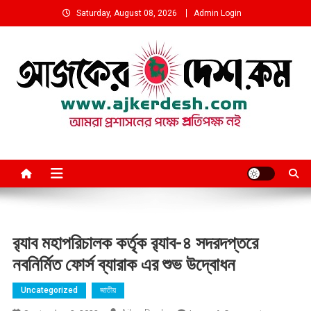
Skip
Saturday, August 08, 2026
Admin Login
to
content
আমরা প্রশাসনের পক্ষে প্রতিপক্ষ নই
র‍্যাব মহাপরিচালক কর্তৃক র‍্যাব-৪ সদরদপ্তরে
নবনির্মিত ফোর্স ব্যারাক এর শুভ উদ্বোধন
Uncategorized
জাতীয়