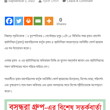
Ajker Desh
On
September 2, 2022
Leave A Comment
র‍্যাব
মহাপরিচালক
কর্তৃক
0
র‍্যাব-৪
Shares
সদরদপ্তরে
নবনির্মিত
নিজস্ব প্রতিবেদক ঃ বৃহস্পতিবার ১ সেপ্টেম্বর দুপুর ১২টা ১৫ মিনিটের সময় র‍্যাব ফোর্সেস
ফোর্স
ব্যাটালিয়ন (র‍্যাব) মহাপরিচালক কর্তৃক র‍্যাব-৪ ব্যাটালিয়ন সদরদপ্তরে নবনির্মিত ফোর্স ব্যারাক
ব্যারাক
এর শুভ উদ্বোধন করেন।
এর
শুভ
এসময় র‍্যাব -৪ এর ব্যাটালিয়নের অধিনায়ক ডিজি কে ফুলেল অভ্যর্থনা জানান এবং ব্যাটালিয়নের
উদ্বোধন
সকল অফিসারের সাথে পরিচয় করিয়ে দেন।
পরবর্তীতে র‍্যাব মহাপরিচালক কর্তৃক নবনির্মিত ফোর্স ব্যারাকের উদ্বোধন, বিশেষ দোয়া, পরিদর্শন
এবং বৃক্ষরোপণ শেষে সকল অফিসার এবং র‍্যাব সদস্যদের সাথে বিশেষ প্রীতিভোজে অংশগ্রহণ
করেন।