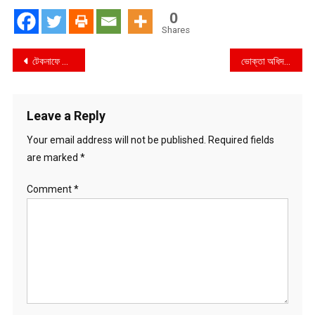
0
Shares
Post
টেকনাফে কোস্ট গার্ড কর্তৃক ১০১ বোতল হুইস্কি এবং ৯১ ক্যান বিয়ার সহ ২ জন আটক
ভোক্তা অধিদপ্তরের যশোর জেলা কার্যালয়ের বাজার তদারকি অভিযান ২০,০০০ টাকা জরিমানা
navigation
Leave a Reply
Your email address will not be published.
Required fields
are marked
*
Comment
*