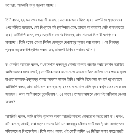
যত ভুয়া, আজগুবি তথ্য প্রকাশ পাচ্ছে।
তিনি বলেন, ২২ জন তথ্য সন্ত্রাসী রয়েছে। এদেরকে জবাব দিতে হবে। আপনি যে মূল্যবোধের
ওপর দাঁড়িয়ে রয়েছেন, সেই বিশ্বাসে যদি চ্যাম্পিয়ন হোন, তাহলে আপনাকেই সেটি পালন করতে
হবে। আইজিপি বলেন, তথ্য সন্ত্রাসীরা দেশের বিরুদ্ধে, তারা মানবতা বিরোধী অপপ্রচার
চালাচ্ছে। তিনি বলেন, নোংরা জিনিস ফেসবুকে দেখামাত্র ফ্লাশ করা দরকার। এর বিরুদ্ধে
প্রকৃত সত্যকে উপস্থাপন করতে হবে, তাহলেই মিথ্যার পরাজয় ঘটবে।
ড. বেনজীর আহমেদ বলেন, বাংলাদেশকে বঙ্গবন্ধুর সোনার বাংলায় পরিণত করার চলমান লড়াইয়ে
আমি সকলের সাথে রয়েছি। দেশটিকে সবার আগে রেখে অদম্য গতিতে এগিয়ে চলার পথকে সুগম
রাখতে সকলকে ঐক্যবদ্ধ থাকার আহবান জানান তিনি। মার্কিন নিষেধাজ্ঞা সম্পর্কে প্রশ্ন তুলে
আইজিপি বলেন, তারা অভিযোগ করেছেন যে, ২০০৯ সাল থেকে নাকি র‌্যাব কর্তৃক ৬০০ লোক গুম
হয়েছেন। অথচ আমি র‌্যাবে ঢুকেছিলাম ২০১৫ সালে। তাহলে আমাকে কেন ওই তালিকায় নেওয়া
হয়েছে?
আইজিপি বলেন, আমি মার্কিন প্রশাসন অথবা আমেরিকানদের দোষারোপ করতে চাই না। কারণ,
এটা করেছে তারাই, যারা সত্তর সালের নির্বাচনে বঙ্গবন্ধুর নৌকায় ভোট দেয়নি, যারা একাত্তরে
মুক্তিযুদ্ধের বিপক্ষে ছিল। তিনি আরও বলেন, ওই গোষ্ঠী বার্ষিক ২৫ মিলিয়ন ডলার ব্যয়ে চারটি