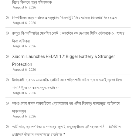
বিচার বিভাগে নতুন মাইলফলক
August 6, 2026
শিক্ষার্থীদের জন্য দারাজে এক্সক্লুসিভ ডিসকাউন্ট নিয়ে আসছে রিয়েলমি সি১০০এক্স
August 6, 2026
রংপুরে বিএসটিআইর মোবাইল কোর্ট : অকটেনে কম দেওয়ায় ফিলিং স্টেশনকে ৩০ হাজার
টাকা জরিমানা
August 6, 2026
Xiaomi Launches REDMI 17: Bigger Battery & Stronger
Protection
August 6, 2026
দীর্ঘস্থায়ী ৭,৫০০ এমএএইচ ব্যাটারি এবং শক্তিশালী গরিলা গ্লাস ৭আই সুরক্ষা নিয়ে
শাওমি উন্মোচন করল নতুন রেডমি ১৭
August 6, 2026
শরণখোলায় মাদক কারবারিদের গ্রেফতারের পর ওসির বিরুদ্ধে ষড়যন্ত্রের প্রতিবাদে
মানববন্ধন
August 6, 2026
স্মার্টফোন, অ্যালগরিদম ও গণতন্ত্র: জুলাই অভ্যুত্থানের দুই বছরের পাঠ : ডিজিটাল
প্ল্যাটফর্ম কীভাবে বদলে দিচ্ছে রাজনীতি ?