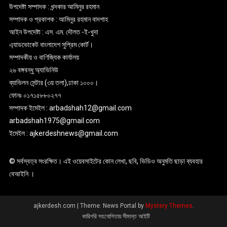
উপদেষ্টা সম্পাদক : খন্দকার আমিনুর রহমান
সম্পাদক ও প্রকাশক : আমিনুর রহমান বাদশাহ
আইন উপদেষ্টা : এস. এম. দৌলত -ই-খুদা
এ্যাডভোকেট বাংলাদেশ সুপ্রিম কোর্ট।
সম্পাদকীয় ও বাণিজ্যিক কার্যালয়
২৬ বঙ্গবন্ধু অ্যাভিনিউ
ব্যাভিলন সেন্টার (৩য় তলা),ঢাকা ১০০০।
ফোনঃ ০১৭১৫৮৮০২৭৭
সম্পাদক ইমেইল : arbadshah12@gmail.com
arbadshah1975@gmail.com
ইমেইল : ajkerdeshnews@gmail.com
© সর্বস্বত্ব সংরক্ষিত। এই ওয়েবসাইটের কোন লেখা, ছবি, ভিডিও অনুমতি ছাড়া ব্যবহার
বেআইনি ।
ajkerdesh.com
|
Theme: News Portal by
Mystery Themes
.
কারিগরি সহযোগিতায় সীমান্ত আইটি