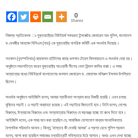
সম্মানে
নিউইয়র্কে
0
নাগরিক
Shares
সংবর্ধনা
নিজস্ব প্রতিবেদক ঃ যুক্তরাষ্ট্রের নিউইয়র্ক সফররত ইন্সপেক্টর জেনারেল অব পুলিশ, বাংলাদেশ
ড.বেনজীর আহমেদ বিপিএম (বার)-কে যুক্তরাষ্ট্র নাগরিক কমিটি এক সংবর্ধনা দিয়েছে।
গতকাল (বৃহস্পতিবার) জ্যাকসন হাইটসের কাছে গুলশান টেরেস মিলনায়তনে এ সংবর্ধনা দেয়া হয়।
অনুষ্ঠানে সভাপতিত্ব করেন যুক্তরাষ্ট্র আওয়ামী লীগের নেতা হিন্দাল কাদির বাপ্পা। এ সময়
অন্যান্যের মধ্যে নিউইয়র্কে বাংলাদেশের কনসাল জেনারেল ড. মোহাম্মদ মনিরুল ইসলাম উপস্থিত
ছিলেন।
সংবর্ধনা অনুষ্ঠানে আইজিপি বলেন, আমরা স্বাধীনতা সংগ্রাম করে বিজয়ী হয়েছি। এখন চলছে
মুক্তির লড়াই। এ লড়াই অব্যাহত রয়েছে। এই লড়াইয়ে জিততেই হবে। তিনি বলেন, দেশের
বিরুদ্ধে, উন্নয়নের বিরুদ্ধে এবং অগ্রযাত্রার বিরুদ্ধে যে ষড়যন্ত্র হচ্ছে তা রুখে দিতে হবে।
আইজিপি বলেন, এক সময় মনে করা হয়েছিল যে, সামাজিক যোগাযোগ মাধ্যম সাংবাদিকতায়
বৈপ্লবিক পরিবর্তন আনবে। কিন্তু ‘বাস্তবে কী দেখছি আমরা’ এ প্রশ্ন রেখে পুলিশ প্রধান
বলেন, আশা করা হয়েছিল সমাজের তথ্যচিত্রটি সবিস্তারে উঠে আসবে। অথচ এখন দেখা যাচ্ছে