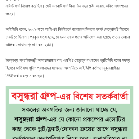
লবিস্ট ফার্ম নিয়োগ করেছিল। সেই ভাড়াটে ফার্ম টানা তিন বছর চেষ্টা করেছে কথিত স্যাংশনের
জন্যে।
আইজিপি বলেন, ২০০৯ সালে আমি এই নিউইয়র্কে বাংলাদেশ মিশনের ফার্স্ট সেক্রেটারি হিসেবে
চাকরিতে ছিলাম। প্রকৃত সত্য হচ্ছে, যে ৬০০ লোক গুমের অভিযোগ করা হয়েছে তাদের কোনো
তালিকা কোথাও প্রকাশ করা হয়নি।
উল্লেখ্য, স্বরাষ্ট্রমন্ত্রী আসাদুজ্জামান খান, এমপি’র নেতৃত্বে বাংলাদেশ প্রতিনিধি দলের সদস্য
হিসেবে জাতিসংঘ পুলিশ প্রধানদের সম্মেলনে অংশ নিতে আইজিপি বর্তমানে যুক্তরাষ্ট্রের
নিউইয়র্কে অবস্থান করছেন।