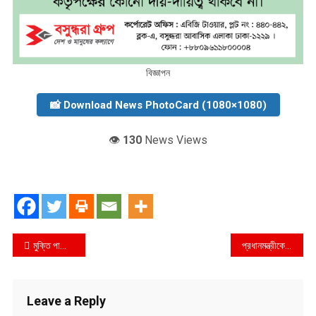
বিজ্ঞাপন
📸 Download News PhotoCard (1080×1080)
👁️
130
News Views
Post
মুক্তি পাচ্ছেন খালেদা জিয়া!
প্রধানমন্ত্রীকে বঙ্গবন্ধু গবেষণা পরিষদের অভিনন্দন
navigation
Leave a Reply