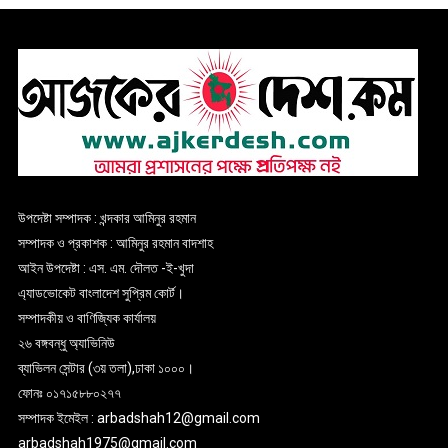
উপদেষ্টা সম্পাদক : খন্দকার আমিনুর রহমান
সম্পাদক ও প্রকাশক : আমিনুর রহমান বাদশাহ
আইন উপদেষ্টা : এস. এম. দৌলত -ই-খুদা
এ্যাডভোকেট বাংলাদেশ সুপ্রিম কোর্ট।
সম্পাদকীয় ও বাণিজ্যিক কার্যালয়
২৬ বঙ্গবন্ধু অ্যাভিনিউ
ব্যাভিলন সেন্টার (৩য় তলা),ঢাকা ১০০০।
ফোনঃ ০১৭১৫৮৮০২৭৭
সম্পাদক ইমেইল : arbadshah12@gmail.com
arbadshah1975@gmail.com