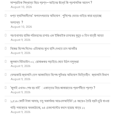
সাম্প্রতিক সিদ্ধান্ত ঘিরে প্রশ্ন—আইনের ঊর্ধ্বে কি প্রশাসনিক আদেশ ?
August 10, 2026
গুপ্ত ফ্যাসিবাদীদের’ অপতৎপরতার অভিযোগ : পুলিশের ভেতর-বাইরে কারা ছড়াচ্ছে
অপতথ্য ?
August 10, 2026
শরণখোলায় হামিম পরিবহনের চাপায় এক ইজিবাইক চালকের মৃত্যু ও তিন যাত্রী আহত
August 9, 2026
নিজের বিশেষ দিনেও এতিমদের মুখে হাসি দেখতে চান আনভীর
August 9, 2026
জুলকান বিটডাউন ০২: রোমাঞ্চকর লড়াইয়ে মেতে উঠল বসুন্ধরা
August 9, 2026
বেসরকারি জ্বালানি তেল আমদানিতে বিশেষ সুবিধার অভিযোগ ভিত্তিহীন : জ্বালানি বিভাগ
August 9, 2026
‘জুলাই এখনও শেষ হয় নাই’ : একাত্তর নিয়ে জামায়াতের প্রদর্শনীতে প্রশ্ন ?
August 9, 2026
১,৫১৬ কোটি টাকা আদায়, তবু অকার্যকর আরএফআইডি! ১৪ বছরেও তৈরি হয়নি চুরি যাওয়া
গাড়ি শনাক্তের অবকাঠামো, ৯৪ চেকপোস্টের বদলে হয়েছে মাত্র ১২
August 9, 2026