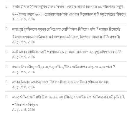
বিআরটিসিতে দৈনিক মজুরির টাকায় ‘কর্তন’ : জোয়ার সাহারা ডিপোতে ৩৩ কারিগরের মজুরি
৭০০ টাকার বদলে ৬০০—চেয়ারম্যানকে টাকা দেওয়ার বিস্ফোরক দাবি ম্যানেজারের বিরুদ্ধে
August 9, 2026
অ্যাগ্রো ট্যুরিজমের স্বপ্ন দেখিয়ে শত কোটি টাকার বিনিয়োগ ফাঁদ ? ডায়মন্ড রিসোর্টের
বিরুদ্ধে এমএলএম কাঠামোয় অর্থ সংগ্রহের অভিযোগ, দিশেহারা হাজারো বিনিয়োগকারী
August 9, 2026
এনবিআরের কাস্টমস-ভ্যাট প্রশাসনে বড় রদবদল : একযোগে ২০ যুগ্ম কমিশনারের বদলি
August 9, 2026
পদোন্নতির দৌড়ে সাইদুর রহমান, নাকি দুর্নীতির অভিযোগের আড়ালে অন্য খেলা ?
August 9, 2026
আমান উল্লাহ আমানের সাথে নিশু ও মহিলা দলের নেত্রীদের সৌজন্য স্বাক্ষাৎ
August 8, 2026
আন্তর্জাতিক আদিবাসী দিবস ২০২৬: ন্যায়বিচার, সমঅধিকার ও জাতিসত্ত্বার স্বীকৃতি চাই
– নিকোলাস বিশ্বাস
August 8, 2026