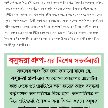
কেউ কেউ বলেন, বিয়ে দুটি হয়েছে। তবে চলতি সময়ে এলাকায় বিয়ে বিয়ে খেলা শুরু করে অলিখিত
খদ্দেরের অন্ত নেই। এ ব্যাপারে এলাকার সুশীল সমাজের লোকজন গণমাধ্যমকর্মীদের বলেন,
আউরিয়া এলাকায় এর আগে ছিল সর্দার বাড়ীর জহিরের মেয়ে। আর বর্তমান সময়ে জব্বারের মেয়ে
পুতুল। সমাজে পুতুলের অনৈতিক কর্মকান্ডে এলাকার চেয়ারম্যান ও মেম্বারও শংকিত। এখনই যদি
সঠিক পদক্ষেপ না নেওয়া হয় তাহলে আউরিয়া হবে আগামী প্রজন্মের নারীদের অশনী সংকেত।
সর্বশেষ পর্যায়ে মেয়ে পরিবার মিডিয়ার লোকজন দেখে হতভম্ব। মিডিয়ার কোন প্রশ্নের জবাব
দিতে পারেনি। বাল্য বিবাহ থেকে শুরু করে সদ্য বিপদগামী হওয়া নিয়ে কোন সঠিক জবাব দিতে
পারেনি পুতুলের পরিবার।