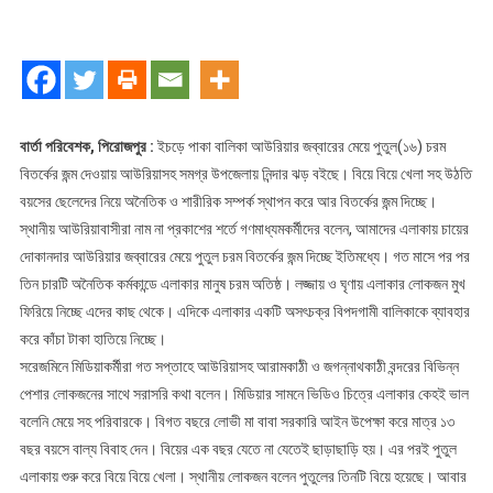
পুতুলের
অনৈতিক
কর্মকান্ড
শংকিত
স্বরূপকাঠীবাসী
বার্তা পরিবেশক, পিরোজপুর :
ইচড়ে পাকা বালিকা আউরিয়ার জব্বারের মেয়ে পুতুল(১৬) চরম
বিতর্কের জন্ম দেওয়ায় আউরিয়াসহ সমগ্র উপজেলায় নিন্দার ঝড় বইছে। বিয়ে বিয়ে খেলা সহ উঠতি
বয়সের ছেলেদের নিয়ে অনৈতিক ও শারীরিক সম্পর্ক স্থাপন করে আর বিতর্কের জন্ম দিচ্ছে।
স্থানীয় আউরিয়াবাসীরা নাম না প্রকাশের শর্তে গণমাধ্যমকর্মীদের বলেন, আমাদের এলাকায় চায়ের
দোকানদার আউরিয়ার জব্বারের মেয়ে পুতুল চরম বিতর্কের জন্ম দিচ্ছে ইতিমধ্যে। গত মাসে পর পর
তিন চারটি অনৈতিক কর্মকান্ডে এলাকার মানুষ চরম অতিষ্ঠ। লজ্জায় ও ঘৃণায় এলাকার লোকজন মুখ
ফিরিয়ে নিচ্ছে এদের কাছ থেকে। এদিকে এলাকার একটি অসৎচক্র বিপদগামী বালিকাকে ব্যাবহার
করে কাঁচা টাকা হাতিয়ে নিচ্ছে।
সরেজমিনে মিডিয়াকর্মীরা গত সপ্তাহে আউরিয়াসহ আরামকাঠী ও জগন্নাথকাঠী বন্দরের বিভিন্ন
পেশার লোকজনের সাথে সরাসরি কথা বলেন। মিডিয়ার সামনে ভিডিও চিত্রে এলাকার কেহই ভাল
বলেনি মেয়ে সহ পরিবারকে। বিগত বছরে লোভী মা বাবা সরকারি আইন উপেক্ষা করে মাত্র ১৩
বছর বয়সে বাল্য বিবাহ দেন। বিয়ের এক বছর যেতে না যেতেই ছাড়াছাড়ি হয়। এর পরই পুতুল
এলাকায় শুরু করে বিয়ে বিয়ে খেলা। স্থানীয় লোকজন বলেন পুতুলের তিনটি বিয়ে হয়েছে। আবার