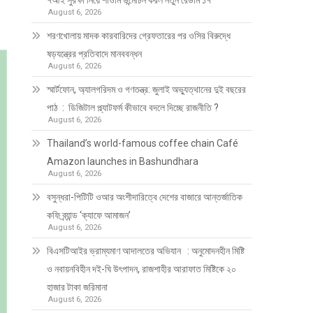
৭আই সুরক্ষা নিয়ে শাওমি উন্মোচন করল নতুন রেডমি ১৭
August 6, 2026
শরণখোলায় মাদক কারবারিদের গ্রেফতারের পর ওসির বিরুদ্ধে
ষড়যন্ত্রের প্রতিবাদে মানববন্ধন
August 6, 2026
স্মার্টফোন, অ্যালগরিদম ও গণতন্ত্র: জুলাই অভ্যুত্থানের দুই বছরের
পাঠ : ডিজিটাল প্ল্যাটফর্ম কীভাবে বদলে দিচ্ছে রাজনীতি ?
August 6, 2026
Thailand’s world-famous coffee chain Café
Amazon launches in Bashundhara
August 6, 2026
বসুন্ধরা-পিটিটি ওআর অংশীদারিত্বে দেশের বাজারে আন্তর্জাতিক
কফি ব্র্যান্ড ‘ক্যাফে আমাজন’
August 6, 2026
বিএসটিআইর ভ্রাম্যমাণ আদালতের অভিযান : অনুমোদনহীন মিষ্টি
ও নবায়নবিহীন দই-ঘি উৎপাদন, রাজশাহীর আরাফাত মিষ্টিকে ২০
হাজার টাকা জরিমানা
August 6, 2026