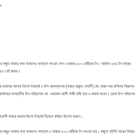
On
t
গুদামে
রক্ষিত
৩৩৬
টন
সারের
হদিস
নেই,
গায়েব
সার মজুত থাকার কথা থাকলেও বাস্তবে পাওয়া গেল ৩ হাজার ৫০৩ মেট্রিক টন। অর্থ্যাৎ ৩৩৬ টন সারের
হওয়া
াছেও নেই জবাব।
সারের
বিষয়ে
র গুদামের সাবেক ডিপো ইনচার্জ ও উপ-ব্যবস্থাপক (ফয়ার অ্যান্ড সেফটি) মো. হারুন অর রশিদের বিরুদ্ধে
গুদামের
লা কার্যালয়ে সংস্থাটির উপ-পরিচালক মো. ওয়াজেদ আলী গাজী বাদী হয়ে এ মামলা করেন। দুদক উপ-পরিচাল
দায়িত্বপ্রাপ্ত
কর্মকর্তার
কাছেও
াখালী বাফার গুদামে ডিপো ইনচার্জ হিসেবে কর্মরত ছিলেন হারুন।
নেই
জবাব!
 সার মজুত থাকার কথা থাকলেও বাস্তবে ৩ হাজার ৫০৩ মেট্রিক টন পাওয়া যায়। মজুতে ঘাটতি সারের বিষয়ে