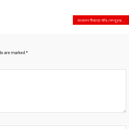
বাংলাদেশ সীমান্তে মর্টার শেল ছুড়ছে আরাকান আর্মি
lds are marked
*