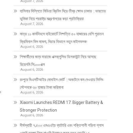
August 7, 2026
হাসিনার দিল্লিতে মিডিয়া ব্রিফিং ঘিরে তীব্র ক্ষোভ ঢাকার : ভারতের
ভূমিকা নিয়ে পররাষ্ট্র মন্ত্রণালয়ের কড়া প্রতিক্রিয়া
August 7, 2026
মাত্র ১১ কার্যদিবসে হাইকোর্টে নিষ্পত্তি ৫০ হাজারের বেশি পুরাতন
ক্রিমিনাল মিস মামলা, বিচার বিভাগে নতুন মাইলফলক
August 6, 2026
শিক্ষার্থীদের জন্য দারাজে এক্সক্লুসিভ ডিসকাউন্ট নিয়ে আসছে
রিয়েলমি সি১০০এক্স
August 6, 2026
রংপুরে বিএসটিআইর মোবাইল কোর্ট : অকটেনে কম দেওয়ায় ফিলিং
স্টেশনকে ৩০ হাজার টাকা জরিমানা
ক
August 6, 2026
Xiaomi Launches REDMI 17: Bigger Battery &
Stronger Protection
August 6, 2026
দীর্ঘস্থায়ী ৭,৫০০ এমএএইচ ব্যাটারি এবং শক্তিশালী গরিলা গ্লাস