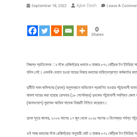
Ajker Desh
September 18, 2022
Leave A Commen
0
Shares
নিজস্ব প্রতিবেদক ঃ স্টক রেজিস্ট্রার গুদামে ৩ হাজার ৮৭১ মেট্রিক টন ইউরিয়া 
হদিস নেই। এমনকি বেহাত হওয়া সারের বিষয়ে গুদামের দায়িত্বপ্রাপ্ত কর্মকর্তার ক
দুর্নীতি দমন কমিশনের (দুদক) অনুসন্ধানে অভিযোগ প্রমাণিত হওয়ায় পটুয়াখালী বাফা
মামলা দায়ের করা হয়েছে রোববার (১৮ সেপ্টেম্বর) দুদকের পটুয়াখালী সমন্বিত জে
(জনসংযোগ) মুহাম্মদ আরিফ সাদেক বিষয়টি নিশ্চিত করেছেন।
দুদক সুত্র জানায়, ২০০৯ সালের ২৭ জুন থেকে ২০১৬ সালের ৩ ডিসেম্বর পর্যন্ত পটুয়
ওই সময় গুদামের স্টক রেজিস্ট্রার অনুযায়ী মোট ৩ হাজার ৮৭১ মেট্রিক টন ইউরিয়া