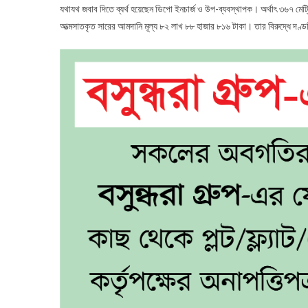
যথাযথ জবাব দিতে ব্যর্থ হয়েছেন ডিপো ইনচার্জ ও উপ-ব্যবস্থাপক। অর্থাৎ ৩৬৭ মেট
আত্মসাতকৃত সারের আমদানি মূল্য ৮২ লাখ ৮৮ হাজার ৮১৬ টাকা। তার বিরুদ্ধে দণ