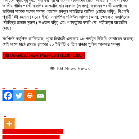
নির্বাচনে প্রতিদ্বন্দ্বিতা করা ছয় প্রার্থী হলেন- এরশাদের ছেলে আওয়ামী লীগ সমর্থিত
জাতীয় পার্টির প্রার্থী রাহগির আলমাহি সাদ এরশাদ (লাঙ্গল), স্বতন্ত্র প্রার্থী এরশাদের
ভাতিজা সাবেক সংসদ সদস্য হোসেন মকবুল শাহরিয়ার আসিফ (মোটর গাড়ি), বিএনপি
প্রার্থী রিটা রহমান (ধানের শীষ), এনপিপির শফিউল আলম (আম), খেলাফত মজলিসের
তৌহিদুর রহমান মন্ডল (দেওয়াল ঘড়ি) এবং গণফ্রন্টের কাজী মো. শহীদুল্লা বায়েজীদ
(মাছ)।
সংশ্লিষ্ট কর্তৃপক্ষ জানিয়েছে, পুরো নির্বাচনী এলাকায় ১৮ প্লাটুন বিজিবি মোতায়েন রয়েছে।
সেই সাথে মাঠে রয়েছে র‌্যাবের ২০ ইউনিট ও তিন হাজার পুলিশ-আনসার সদস্য।
📸 Download News PhotoCard (1080×1080)
👁️
104
News Views
Post
স্বাধীনতাবিরোধীদের বিরুদ্ধে এ অভিযান
দেশে ঢুকছে ৮০ ট্রাক ভারতীয় পেঁয়াজ