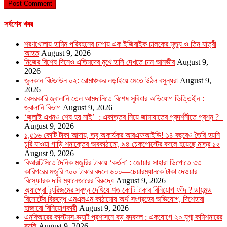
সর্বশেষ খবর
শরণখোলায় হামিম পরিবহনের চাপায় এক ইজিবাইক চালকের মৃত্যু ও তিন যাত্রী
আহত
August 9, 2026
নিজের বিশেষ দিনেও এতিমদের মুখে হাসি দেখতে চান আনভীর
August 9,
2026
জুলকান বিটডাউন ০২: রোমাঞ্চকর লড়াইয়ে মেতে উঠল বসুন্ধরা
August 9,
2026
বেসরকারি জ্বালানি তেল আমদানিতে বিশেষ সুবিধার অভিযোগ ভিত্তিহীন :
জ্বালানি বিভাগ
August 9, 2026
‘জুলাই এখনও শেষ হয় নাই’ : একাত্তর নিয়ে জামায়াতের প্রদর্শনীতে প্রশ্ন ?
August 9, 2026
১,৫১৬ কোটি টাকা আদায়, তবু অকার্যকর আরএফআইডি! ১৪ বছরেও তৈরি হয়নি
চুরি যাওয়া গাড়ি শনাক্তের অবকাঠামো, ৯৪ চেকপোস্টের বদলে হয়েছে মাত্র ১২
August 9, 2026
বিআরটিসিতে দৈনিক মজুরির টাকায় ‘কর্তন’ : জোয়ার সাহারা ডিপোতে ৩৩
কারিগরের মজুরি ৭০০ টাকার বদলে ৬০০—চেয়ারম্যানকে টাকা দেওয়ার
বিস্ফোরক দাবি ম্যানেজারের বিরুদ্ধে
August 9, 2026
অ্যাগ্রো ট্যুরিজমের স্বপ্ন দেখিয়ে শত কোটি টাকার বিনিয়োগ ফাঁদ ? ডায়মন্ড
রিসোর্টের বিরুদ্ধে এমএলএম কাঠামোয় অর্থ সংগ্রহের অভিযোগ, দিশেহারা
হাজারো বিনিয়োগকারী
August 9, 2026
এনবিআরের কাস্টমস-ভ্যাট প্রশাসনে বড় রদবদল : একযোগে ২০ যুগ্ম কমিশনারের
বদলি
August 9, 2026