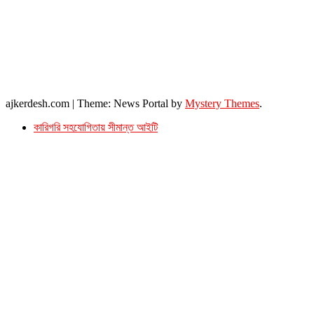
সম্পাদকীয় ও বাণিজ্যিক কার্যালয়
২৬ বঙ্গবন্ধু অ্যাভিনিউ
ব্যাভিলন সেন্টার (৩য় তলা),ঢাকা ১০০০।
ফোনঃ ০১৭১৫৮৮০২৭৭
সম্পাদক ইমেইল : arbadshah12@gmail.com
arbadshah1975@gmail.com
ইমেইল : ajkerdeshnews@gmail.com
© সর্বস্বত্ব সংরক্ষিত। এই ওয়েবসাইটের কোন লেখা, ছবি, ভিডিও অনুমতি ছাড়া ব্যবহার বেআইনি ।
ajkerdesh.com
|
Theme: News Portal by
Mystery Themes
.
কারিগরি সহযোগিতায় সীমান্ত আইটি