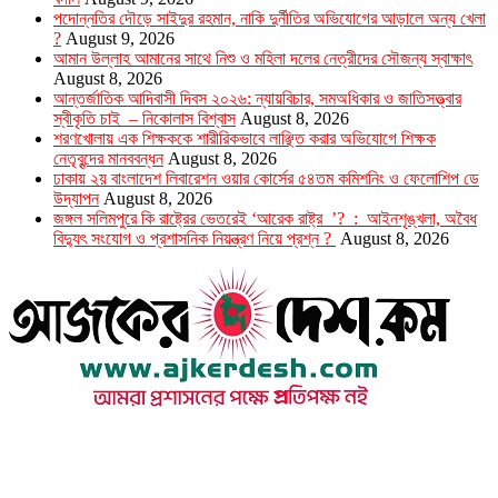
পদোন্নতির দৌড়ে সাইদুর রহমান, নাকি দুর্নীতির অভিযোগের আড়ালে অন্য খেলা
?
August 9, 2026
আমান উল্লাহ আমানের সাথে নিশু ও মহিলা দলের নেত্রীদের সৌজন্য স্বাক্ষাৎ
August 8, 2026
আন্তর্জাতিক আদিবাসী দিবস ২০২৬: ন্যায়বিচার, সমঅধিকার ও জাতিসত্ত্বার
স্বীকৃতি চাই – নিকোলাস বিশ্বাস
August 8, 2026
শরণখোলায় এক শিক্ষককে শারীরিকভাবে লাঞ্ছিত করার অভিযোগে শিক্ষক
নেতৃবৃন্দের মানববন্ধন
August 8, 2026
ঢাকায় ২য় বাংলাদেশ লিবারেশন ওয়ার কোর্সের ৫৪তম কমিশনিং ও ফেলোশিপ ডে
উদ্‌যাপন
August 8, 2026
জঙ্গল সলিমপুরে কি রাষ্ট্রের ভেতরেই ‘আরেক রাষ্ট্র ’? : আইনশৃঙ্খলা, অবৈধ
বিদ্যুৎ সংযোগ ও প্রশাসনিক নিয়ন্ত্রণ নিয়ে প্রশ্ন ?
August 8, 2026
উপদেষ্টা সম্পাদক : খন্দকার আমিনুর রহমান
সম্পাদক ও প্রকাশক : আমিনুর রহমান বাদশাহ
আইন উপদেষ্টা : এস. এম. দৌলত -ই-খুদা
এ্যাডভোকেট বাংলাদেশ সুপ্রিম কোর্ট।