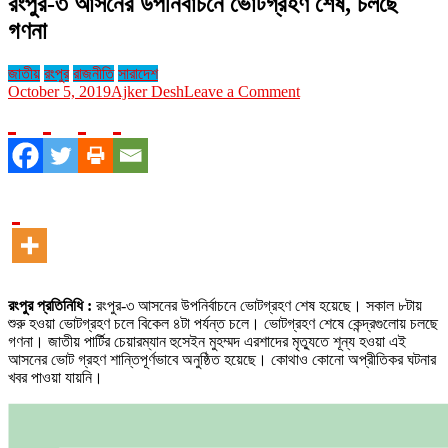
রংপুর-৩ আসনের উপনির্বাচনে ভোটগ্রহণ শেষ, চলছে
গণনা
জাতীয়
রংপুর
রাজনীতি
সারাদেশ
on
October 5, 2019
Ajker Desh
Leave a Comment
রংপুর-৩
আসনের
উপনির্বাচনে
ভোটগ্রহণ
শেষ,
চলছে
গণনা
রংপুর প্রতিনিধি :
রংপুর-৩ আসনের উপনির্বাচনে ভোটগ্রহণ শেষ হয়েছে। সকাল ৮টায়
শুরু হওয়া ভোটগ্রহণ চলে বিকেল ৪টা পর্যন্ত চলে। ভোটগ্রহণ শেষে কেন্দ্রগুলোয় চলছে
গণনা। জাতীয় পার্টির চেয়ারম্যান হুসেইন মুহম্মদ এরশাদের মৃত্যুতে শূন্য হওয়া এই
আসনের ভোট গ্রহণ শান্তিপূর্ণভাবে অনুষ্ঠিত হয়েছে। কোথাও কোনো অপ্রীতিকর ঘটনার
খবর পাওয়া যায়নি।