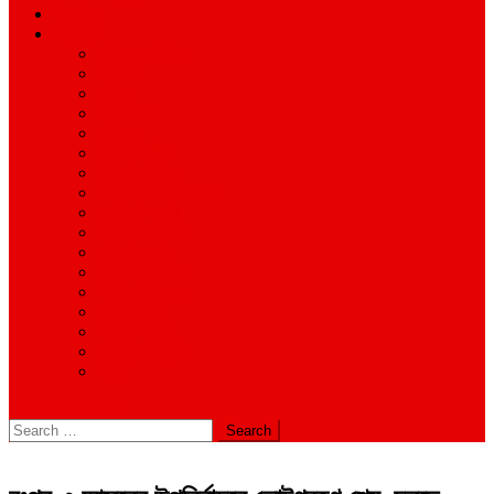
শিক্ষাঙ্গন
অন্যান্য
আইন ও আদালত
অর্থনীতি
বানিজ্য
জীবন-যাপন
সাহিত্য
অনিয়ম-দুর্নীতি
ইতিহাস ঐতিহ্য
উপ-সম্পাদকীয়/মতামত
কর্পোরেট সংবাদ
গ্রাম বাংলার খবর
দুর্ঘটনার সংবাদ
প্রশাসনিক সংবাদ
বিশেষ প্রতিবেদন
মানবিক খবর
সংগঠন সংবাদ
সাহিত্য-সংস্কৃতি
বিবিধ
site mode button
Search
for: