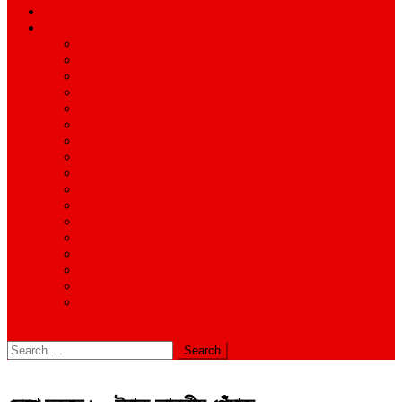
শিক্ষাঙ্গন
অন্যান্য
আইন ও আদালত
অর্থনীতি
বানিজ্য
জীবন-যাপন
সাহিত্য
অনিয়ম-দুর্নীতি
ইতিহাস ঐতিহ্য
উপ-সম্পাদকীয়/মতামত
কর্পোরেট সংবাদ
গ্রাম বাংলার খবর
দুর্ঘটনার সংবাদ
প্রশাসনিক সংবাদ
বিশেষ প্রতিবেদন
মানবিক খবর
সংগঠন সংবাদ
সাহিত্য-সংস্কৃতি
বিবিধ
site mode button
Search
for: