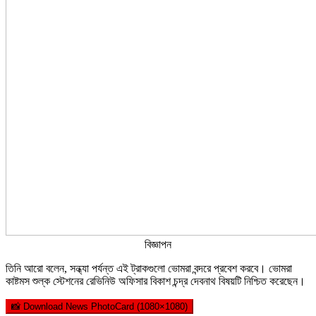
বিজ্ঞাপন
তিনি আরো বলেন, সন্ধ্যা পর্যন্ত এই ট্রাকগুলো ভোমরা বন্দরে প্রবেশ করবে। ভোমরা
কাষ্টমস শুল্ক স্টেশনের রেভিনিউ অফিসার বিকাশ চন্দ্র দেবনাথ বিষয়টি নিশ্চিত করেছেন।
📸 Download News PhotoCard (1080×1080)