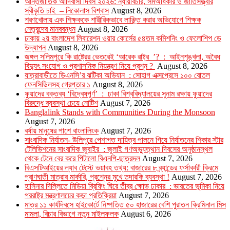
আন্তর্জাতিক আদিবাসী দিবস ২০২৬: ন্যায়বিচার, সমঅধিকার ও জাতিসত্ত্বার
স্বীকৃতি চাই – নিকোলাস বিশ্বাস
August 8, 2026
শরণখোলায় এক শিক্ষককে শারীরিকভাবে লাঞ্ছিত করার অভিযোগে শিক্ষক
নেতৃবৃন্দের মানববন্ধন
August 8, 2026
ঢাকায় ২য় বাংলাদেশ লিবারেশন ওয়ার কোর্সের ৫৪তম কমিশনিং ও ফেলোশিপ ডে
উদ্‌যাপন
August 8, 2026
জঙ্গল সলিমপুরে কি রাষ্ট্রের ভেতরেই ‘আরেক রাষ্ট্র ’? : আইনশৃঙ্খলা, অবৈধ
বিদ্যুৎ সংযোগ ও প্রশাসনিক নিয়ন্ত্রণ নিয়ে প্রশ্ন ?
August 8, 2026
যাত্রাবাড়ীতে ডিএনসি’র ঝটিকা অভিযান : সোহাগ এক্সপ্রেসে ১০০ বোতল
ফেনসিডিলসহ গ্রেপ্তার ১
August 8, 2026
ফুয়াদের বক্তব্য ‘বিদ্বেষপূর্ণ’ : ঢাকা বিশ্ববিদ্যালয়ের সুনাম রক্ষায় ফুয়াদের
বিরুদ্ধে ব্যবস্থা চেয়ে নোটিশ
August 7, 2026
Banglalink Stands with Communities During the Monsoon
August 7, 2026
বর্ষায় মানুষের পাশে বাংলালিংক
August 7, 2026
সাংবাদিক নির্যাতন- উলিপুরে পেশাগত দায়িত্ব পালনে গিয়ে নির্যাতনের শিকার স্টার
টেলিভিশনের সাংবাদিক জুবাইর : জুলাই গণঅভ্যুত্থান দিবসের অনুষ্ঠানস্থল
থেকে টেনে বের করে পিটালো বিএনপি-ছাত্রদল
August 7, 2026
বিএসটিআইয়ের ল্যাব টেস্টে ভয়াবহ তথ্য: বাজারের ৮ ব্র্যান্ডের ফর্সাকারী ক্রিমে
প্রাণঘাতী মাত্রার মার্কারি, প্রশ্নের মুখে তদারকি ব্যবস্থা !
August 7, 2026
হাসিনার দিল্লিতে মিডিয়া ব্রিফিং ঘিরে তীব্র ক্ষোভ ঢাকার : ভারতের ভূমিকা নিয়ে
পররাষ্ট্র মন্ত্রণালয়ের কড়া প্রতিক্রিয়া
August 7, 2026
মাত্র ১১ কার্যদিবসে হাইকোর্টে নিষ্পত্তি ৫০ হাজারের বেশি পুরাতন ক্রিমিনাল মিস
মামলা, বিচার বিভাগে নতুন মাইলফলক
August 6, 2026