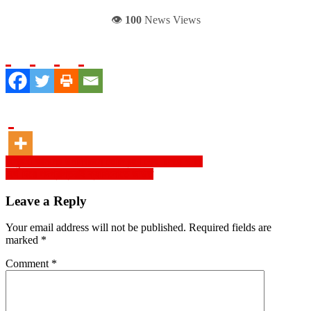
👁️
100
News Views
Post
রংপুর-৩ আসনের উপনির্বাচনে ভোটগ্রহণ শেষ, চলছে গণনা
অর্থ দিয়ে পদপ্রাপ্তরাই ক্যাসিনোতে জড়িত
navigation
Leave a Reply
Your email address will not be published.
Required fields are
marked
*
Comment
*