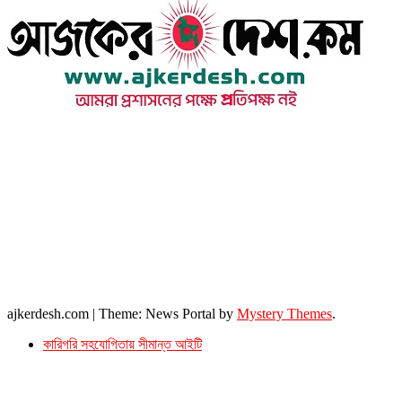
উপদেষ্টা সম্পাদক : খন্দকার আমিনুর রহমান
সম্পাদক ও প্রকাশক : আমিনুর রহমান বাদশাহ
আইন উপদেষ্টা : এস. এম. দৌলত -ই-খুদা
এ্যাডভোকেট বাংলাদেশ সুপ্রিম কোর্ট।
সম্পাদকীয় ও বাণিজ্যিক কার্যালয়
২৬ বঙ্গবন্ধু অ্যাভিনিউ
ব্যাভিলন সেন্টার (৩য় তলা),ঢাকা ১০০০।
ফোনঃ ০১৭১৫৮৮০২৭৭
সম্পাদক ইমেইল : arbadshah12@gmail.com
arbadshah1975@gmail.com
ইমেইল : ajkerdeshnews@gmail.com
© সর্বস্বত্ব সংরক্ষিত। এই ওয়েবসাইটের কোন লেখা, ছবি, ভিডিও অনুমতি ছাড়া ব্যবহার বেআইনি ।
ajkerdesh.com
|
Theme: News Portal by
Mystery Themes
.
কারিগরি সহযোগিতায় সীমান্ত আইটি