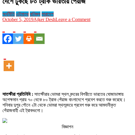
দেশে ঢুকছে ৮০ ট্রাক ভারতীয় পেঁয়াজ
অর্থনীতি
এইমাত্র
বানিজ্য
সারাদেশ
on
October 5, 2019
Ajker Desh
Leave a Comment
দেশে
ঢুকছে
৮০
ট্রাক
ভারতীয়
পেঁয়াজ
সাতক্ষীরা প্রতিনিধি :
সাতক্ষীরার ভোমরা স্থল বন্দরের বিপরীতে ভারতের ঘোজাডাঙ্গায়
অপেক্ষমান প্রায় ৭০ থেকে ৮০ ট্রাক পেঁয়াজ বাংলাদেশে প্রবেশ করতে শুরু করেছে।
শনিবার দুপুর পৌনে ২টা থেকে ভোমরা স্থলবন্দরে প্রবেশ শুরু করে আমদানীকৃত
পেঁয়াজবাহী এই ট্রাকগুলো।
বিজ্ঞাপন