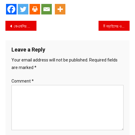
Post
কেএমপির মাদক বিরোধী অভিযানে ইয়াবা গাঁজা সহ ৪ জন গ্রেফতার
!! নড়াইলের ওসি ডিবি সাজেদুল ইসলামের সাফল্য !! যশোরের ২ মাদক ব্যাবসায়ী ১০ বোতল দেশি মদ সহ নড়াইলে আটক
navigation
Leave a Reply
Your email address will not be published.
Required fields
are marked
*
Comment
*