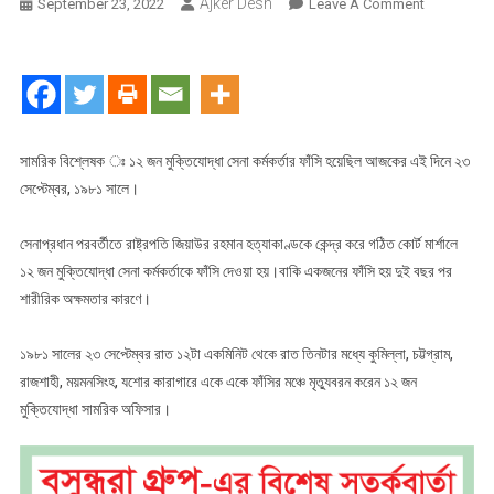
Ajker Desh
On
September 23, 2022
Leave A Comment
১২
জন
মুক্তিযোদ্ধা
সেনা
কর্মকর্তার
ফাঁসি
সামরিক বিশ্লেষক ঃ ১২ জন মুক্তিযোদ্ধা সেনা কর্মকর্তার ফাঁসি হয়েছিল আজকের এই দিনে ২৩
হয়েছিল
সেপ্টেম্বর, ১৯৮১ সালে।
২৩
সেপ্টেম্বর,
সেনাপ্রধান পরবর্তীতে রাষ্ট্রপতি জিয়াউর রহমান হত্যাকাণ্ডকে কেন্দ্র করে গঠিত কোর্ট মার্শালে
১৯৮১
১২ জন মুক্তিযোদ্ধা সেনা কর্মকর্তাকে ফাঁসি দেওয়া হয়।বাকি একজনের ফাঁসি হয় দুই বছর পর
সালে
শারীরিক অক্ষমতার কারণে।
১৯৮১ সালের ২৩ সেপ্টেম্বর রাত ১২টা একমিনিট থেকে রাত তিনটার মধ্যে কুমিল্লা, চট্টগ্রাম,
রাজশাহী, ময়মনসিংহ, যশোর কারাগারে একে একে ফাঁসির মঞ্চে মৃত্যুবরন করেন ১২ জন
মুক্তিযোদ্ধা সামরিক অফিসার।