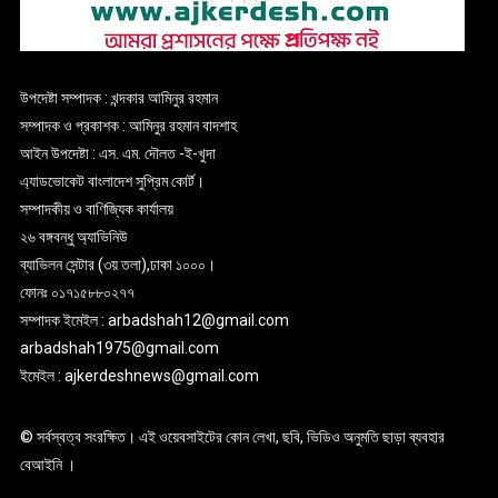
উপদেষ্টা সম্পাদক : খন্দকার আমিনুর রহমান
সম্পাদক ও প্রকাশক : আমিনুর রহমান বাদশাহ
আইন উপদেষ্টা : এস. এম. দৌলত -ই-খুদা
এ্যাডভোকেট বাংলাদেশ সুপ্রিম কোর্ট।
সম্পাদকীয় ও বাণিজ্যিক কার্যালয়
২৬ বঙ্গবন্ধু অ্যাভিনিউ
ব্যাভিলন সেন্টার (৩য় তলা),ঢাকা ১০০০।
ফোনঃ ০১৭১৫৮৮০২৭৭
সম্পাদক ইমেইল : arbadshah12@gmail.com
arbadshah1975@gmail.com
ইমেইল : ajkerdeshnews@gmail.com
© সর্বস্বত্ব সংরক্ষিত। এই ওয়েবসাইটের কোন লেখা, ছবি, ভিডিও অনুমতি ছাড়া ব্যবহার
বেআইনি ।