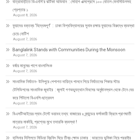
যাত্রাবাড়ীতে ডিএনসি’র ঝটিকা অভিযান : সোহাগ এক্সপ্রেসে ১০০ বোতল ফেনসিডিলসহ
গ্রেপ্তার ১
August 8, 2026
ফুয়াদের বক্তব্য ‘বিদ্বেষপূর্ণ’ : ঢাকা বিশ্ববিদ্যালয়ের সুনাম রক্ষায় ফুয়াদের বিরুদ্ধে ব্যবস্থা
চেয়ে নোটিশ
August 7, 2026
Banglalink Stands with Communities During the Monsoon
August 7, 2026
বর্ষায় মানুষের পাশে বাংলালিংক
August 7, 2026
সাংবাদিক নির্যাতন- উলিপুরে পেশাগত দায়িত্ব পালনে গিয়ে নির্যাতনের শিকার স্টার
টেলিভিশনের সাংবাদিক জুবাইর : জুলাই গণঅভ্যুত্থান দিবসের অনুষ্ঠানস্থল থেকে টেনে বের
করে পিটালো বিএনপি-ছাত্রদল
August 7, 2026
বিএসটিআইয়ের ল্যাব টেস্টে ভয়াবহ তথ্য: বাজারের ৮ ব্র্যান্ডের ফর্সাকারী ক্রিমে প্রাণঘাতী
মাত্রার মার্কারি, প্রশ্নের মুখে তদারকি ব্যবস্থা !
August 7, 2026
হাসিনার দিল্লিতে মিডিয়া ব্রিফিং ঘিরে তীব্র ক্ষোভ ঢাকার : ভারতের ভূমিকা নিয়ে পররাষ্ট্র