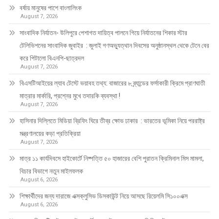
বর্ষায় মানুষের পাশে বাংলালিংক
August 7, 2026
সাংবাদিক নির্যাতন- উলিপুরে পেশাগত দায়িত্ব পালনে গিয়ে নির্যাতনের শিকার স্টার
টেলিভিশনের সাংবাদিক জুবাইর : জুলাই গণঅভ্যুত্থান দিবসের অনুষ্ঠানস্থল থেকে টেনে বের
করে পিটালো বিএনপি-ছাত্রদল
August 7, 2026
বিএসটিআইয়ের ল্যাব টেস্টে ভয়াবহ তথ্য: বাজারের ৮ ব্র্যান্ডের ফর্সাকারী ক্রিমে প্রাণঘাতী
মাত্রার মার্কারি, প্রশ্নের মুখে তদারকি ব্যবস্থা !
August 7, 2026
হাসিনার দিল্লিতে মিডিয়া ব্রিফিং ঘিরে তীব্র ক্ষোভ ঢাকার : ভারতের ভূমিকা নিয়ে পররাষ্ট্র
মন্ত্রণালয়ের কড়া প্রতিক্রিয়া
August 7, 2026
মাত্র ১১ কার্যদিবসে হাইকোর্টে নিষ্পত্তি ৫০ হাজারের বেশি পুরাতন ক্রিমিনাল মিস মামলা,
বিচার বিভাগে নতুন মাইলফলক
August 6, 2026
শিক্ষার্থীদের জন্য দারাজে এক্সক্লুসিভ ডিসকাউন্ট নিয়ে আসছে রিয়েলমি সি১০০এক্স
August 6, 2026