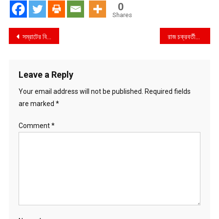
0
Shares
Post
সম্রাটের বিরুদ্ধে র‌্যাবের দুই মামলা
রাজ চক্রবর্তীর পরিচয়ে মেয়েদেরকে কুপ্রস্তাব
navigation
Leave a Reply
Your email address will not be published.
Required fields
are marked
*
Comment
*