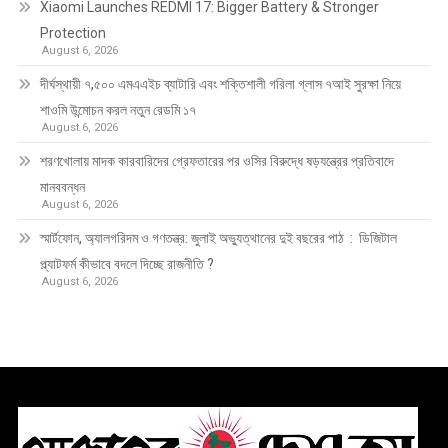
Xiaomi Launches REDMI 17: Bigger Battery & Stronger
Protection
August 6, 2026
দীর্ঘস্থায়ী ৭,৫০০ এমএএইচ ব্যাটারি এবং শক্তিশালী গরিলা গ্লাস ৭আই সুরক্ষা নিয়ে
শাওমি উন্মোচন করল নতুন রেডমি ১৭
August 6, 2026
শরণখোলায় মাদক কারবারিদের গ্রেফতারের পর ওসির বিরুদ্ধে ষড়যন্ত্রের প্রতিবাদে
মানববন্ধন
August 6, 2026
স্মার্টফোন, অ্যালগরিদম ও গণতন্ত্র: জুলাই অভ্যুত্থানের দুই বছরের পাঠ : ডিজিটাল
প্ল্যাটফর্ম কীভাবে বদলে দিচ্ছে রাজনীতি ?
August 6, 2026