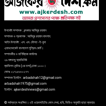
উপদেষ্টা সম্পাদক : খন্দকার আমিনুর রহমান
সম্পাদক ও প্রকাশক : আমিনুর রহমান বাদশাহ
আইন উপদেষ্টা : এস. এম. দৌলত -ই-খুদা
এ্যাডভোকেট বাংলাদেশ সুপ্রিম কোর্ট।
সম্পাদকীয় ও বাণিজ্যিক কার্যালয়
২৬ বঙ্গবন্ধু অ্যাভিনিউ
ব্যাভিলন সেন্টার (৩য় তলা),ঢাকা ১০০০।
ফোনঃ ০১৭১৫৮৮০২৭৭
সম্পাদক ইমেইল : arbadshah12@gmail.com
arbadshah1975@gmail.com
ইমেইল : ajkerdeshnews@gmail.com
© সর্বস্বত্ব সংরক্ষিত। এই ওয়েবসাইটের কোন লেখা, ছবি, ভিডিও অনুমতি ছাড়া ব্যবহার