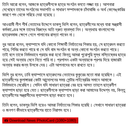
তিনি আরো বলেন, আজকে ছাত্রলীগকে ছাত্র সংগঠন বলতে লজ্জা হয়। আপনারা
দেখেছেন তাদের সংগঠনের সভাপতি ও সাধারণ সম্পাদককে চাঁদাবাজি ও অর্থ কেলেঙ্কারির
কারণে পদ থেকে সরিয়ে দেয়া হয়েছে।
আওয়ামী লীগ শীর্ষ নেতাদের উদ্দেশে ডাকসু ভিপি বলেন, ছাত্রলীগের মধ্যে যারা সন্ত্রাসী
কর্মকাণ্ডের সঙ্গে তাদের বিরুদ্ধে অতি দ্রুত ব্যবস্থা নিন। অন্যথায় বাংলাদেশের
ছাত্রসমাজ ক্ষেপে গেলে পালানোর রাস্তা পাবেন না।
নুর আরো বলেন, ক্যাম্পাসে যদি কোনো শিক্ষার্থী নির্যাতনের শিকার হয়, সে ছাত্রদল করতে
পারে, শিবির করতে পারে বা সে যদি বাম সংগঠন বা অন্য কোনো সংগঠন করতে পারে।
তাই বলে তাকে নির্মমভাবে প্রহার করা হবে! কিন্তু আমরা পুরোপুরি সুস্থ মস্তিষ্কের ছাত্র
হয়ে সেই অন্যায় মেনে নিতে পারি না। প্রশাসন একটা অন্যায়কে প্রশয় দিয়ে হাজারটা
অন্যায় করার জন্য উসকে দেয়। এটা আপনাদের মনে রাখতে হবে।
ভিপি নুর বলেন, ঢাবি ক্যাম্পাসে ছাত্রদলের নেতাদের কুকুরের মতো মারা হয়েছিল। এই
ছাত্রলীগের কুলাঙ্গাররা কোটা আন্দোলনের সময় সেন্টার লাইব্রেরির সমানে আমাকে
নির্মমভাবে মেরেছিল। সেদিন যদি সাধারণ ছাত্ররা বের হয়ে আসত তাহলে ছাত্রলীগ
ক্যাম্পাস ছাড়া হয়ে যেত। ছাত্রলীগকে ক্যাম্পাস ছাড়া করা আমাদের উদ্দেশ্য নয়, কিন্তু
ছাত্রলীগের সন্ত্রাসীদের ক্যাম্পাস ছাড়া করতে হবে।
তিনি বলেন, ডাকসুর ভিপি হয়েও আমরা নির্যাতনের শিকার হয়েছি। সেখানে সাধারণ ছাত্ররা
ও জনগণ কীভাবে ছাত্রলীগের হাতে নিরাপদ হবে।
📸 Download News PhotoCard (1080×1080)