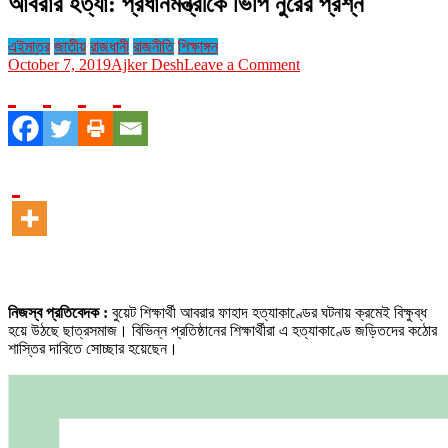
আবরার হত্যা: প্রধানমন্ত্রীকে ভিপি নুরের প্রশ্ন
এইমাত্র
জাতীয়
রাজধানী
রাজনীতি
শিক্ষাঙ্গন
on
October 7, 2019
Ajker Desh
Leave a Comment
আবরার
হত্যা:
প্রধানমন্ত্রীকে
ভিপি
নুরের
প্রশ্ন
নিজস্ব প্রতিবেদক :
বুয়েট শিক্ষার্থী আবরার ফাহাদ হত্যাকাণ্ডের ঘটনায় ক্রমেই বিক্ষুব্ধ
হয়ে উঠছে ছাত্রসমাজ। বিভিন্ন প্রতিষ্ঠানের শিক্ষার্থীরা এ হত্যাকাণ্ডে জড়িতদের কঠোর
শাস্তির দাবিতে সোচ্ছার হয়েছেন।