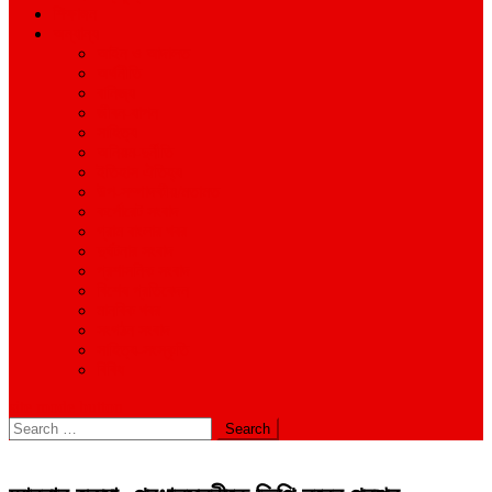
শিক্ষাঙ্গন
অন্যান্য
আইন ও আদালত
অর্থনীতি
বানিজ্য
জীবন-যাপন
সাহিত্য
অনিয়ম-দুর্নীতি
ইতিহাস ঐতিহ্য
উপ-সম্পাদকীয়/মতামত
কর্পোরেট সংবাদ
গ্রাম বাংলার খবর
দুর্ঘটনার সংবাদ
প্রশাসনিক সংবাদ
বিশেষ প্রতিবেদন
মানবিক খবর
সংগঠন সংবাদ
সাহিত্য-সংস্কৃতি
বিবিধ
site mode button
Search
for: