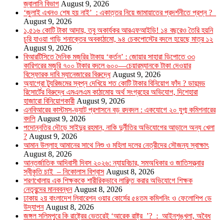
জ্বালানি বিভাগ
August 9, 2026
‘জুলাই এখনও শেষ হয় নাই’ : একাত্তর নিয়ে জামায়াতের প্রদর্শনীতে প্রশ্ন ?
August 9, 2026
১,৫১৬ কোটি টাকা আদায়, তবু অকার্যকর আরএফআইডি! ১৪ বছরেও তৈরি হয়নি
চুরি যাওয়া গাড়ি শনাক্তের অবকাঠামো, ৯৪ চেকপোস্টের বদলে হয়েছে মাত্র ১২
August 9, 2026
বিআরটিসিতে দৈনিক মজুরির টাকায় ‘কর্তন’ : জোয়ার সাহারা ডিপোতে ৩৩
কারিগরের মজুরি ৭০০ টাকার বদলে ৬০০—চেয়ারম্যানকে টাকা দেওয়ার
বিস্ফোরক দাবি ম্যানেজারের বিরুদ্ধে
August 9, 2026
অ্যাগ্রো ট্যুরিজমের স্বপ্ন দেখিয়ে শত কোটি টাকার বিনিয়োগ ফাঁদ ? ডায়মন্ড
রিসোর্টের বিরুদ্ধে এমএলএম কাঠামোয় অর্থ সংগ্রহের অভিযোগ, দিশেহারা
হাজারো বিনিয়োগকারী
August 9, 2026
এনবিআরের কাস্টমস-ভ্যাট প্রশাসনে বড় রদবদল : একযোগে ২০ যুগ্ম কমিশনারের
বদলি
August 9, 2026
পদোন্নতির দৌড়ে সাইদুর রহমান, নাকি দুর্নীতির অভিযোগের আড়ালে অন্য খেলা
?
August 9, 2026
আমান উল্লাহ আমানের সাথে নিশু ও মহিলা দলের নেত্রীদের সৌজন্য স্বাক্ষাৎ
August 8, 2026
আন্তর্জাতিক আদিবাসী দিবস ২০২৬: ন্যায়বিচার, সমঅধিকার ও জাতিসত্ত্বার
স্বীকৃতি চাই – নিকোলাস বিশ্বাস
August 8, 2026
শরণখোলায় এক শিক্ষককে শারীরিকভাবে লাঞ্ছিত করার অভিযোগে শিক্ষক
নেতৃবৃন্দের মানববন্ধন
August 8, 2026
ঢাকায় ২য় বাংলাদেশ লিবারেশন ওয়ার কোর্সের ৫৪তম কমিশনিং ও ফেলোশিপ ডে
উদ্‌যাপন
August 8, 2026
জঙ্গল সলিমপুরে কি রাষ্ট্রের ভেতরেই ‘আরেক রাষ্ট্র ’? : আইনশৃঙ্খলা, অবৈধ