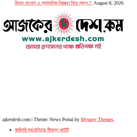
বিদ্যুৎ সংযোগ ও প্রশাসনিক নিয়ন্ত্রণ নিয়ে প্রশ্ন ?
August 8, 2026
উপদেষ্টা সম্পাদক : খন্দকার আমিনুর রহমান
সম্পাদক ও প্রকাশক : আমিনুর রহমান বাদশাহ
আইন উপদেষ্টা : এস. এম. দৌলত -ই-খুদা
এ্যাডভোকেট বাংলাদেশ সুপ্রিম কোর্ট।
সম্পাদকীয় ও বাণিজ্যিক কার্যালয়
২৬ বঙ্গবন্ধু অ্যাভিনিউ
ব্যাভিলন সেন্টার (৩য় তলা),ঢাকা ১০০০।
ফোনঃ ০১৭১৫৮৮০২৭৭
সম্পাদক ইমেইল : arbadshah12@gmail.com
arbadshah1975@gmail.com
ইমেইল : ajkerdeshnews@gmail.com
© সর্বস্বত্ব সংরক্ষিত। এই ওয়েবসাইটের কোন লেখা, ছবি, ভিডিও অনুমতি ছাড়া ব্যবহার বেআইনি ।
ajkerdesh.com
|
Theme: News Portal by
Mystery Themes
.
কারিগরি সহযোগিতায় সীমান্ত আইটি