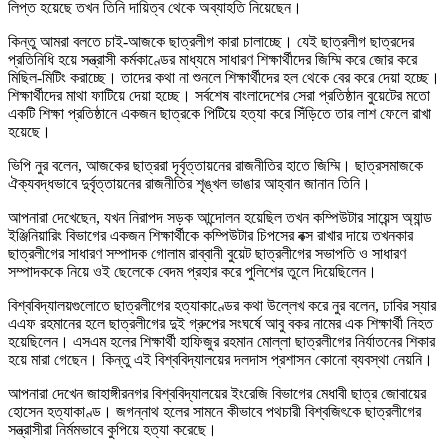
লিপ্ত হয়েছে তখন তিনি দায়িত্ব থেকে অব্যাহতি নিয়েছেন।
কিন্তু আমরা বলতে চাই-আজকে ছাত্রলীগ কারা চালাচ্ছে। যেই ছাত্রলীগ ছাত্রদের
প্রতিনিধি হয়ে সন্ত্রাসী কর্মকাণ্ডের মাধ্যমে সাধারণ শিক্ষার্থীদের জিম্মি করে জোর করে
মিছিল-মিটিং করাচ্ছে। তাদের কথা না শুনলে শিক্ষার্থীদের হল থেকে বের করে দেয়া হচ্ছে।
শিক্ষার্থীদের মাথা ফাটিয়ে দেয়া হচ্ছে। সর্বশেষ বাংলাদেশের সেরা প্রতিষ্ঠান বুয়েটের মতো
একটি শিক্ষা প্রতিষ্ঠানে একজন ছাত্রকে পিটিয়ে হত্যা করে সিঁড়িতে তার লাশ ফেলে রাখা
হয়েছে।
ভিপি নুর বলেন, আজকের ছাত্ররা দৃর্বৃত্তায়নের রাজনীতির হাতে জিম্মি। ছাত্রসমাজকে
ঐক্যবদ্ধভাবে দুর্বৃত্তায়নের রাজনীতির শৃঙ্খল ভাঙার আহ্বান জানান তিনি।
আপনারা দেখেছেন, যখন নিরাপদ সড়ক আন্দোলন হয়েছিল তখন কম্পিউটার সায়েন্স অ্যান্ড
ইঞ্জিনিয়ারিং বিভাগের একজন শিক্ষার্থীকে কম্পিউটার চিপসের বক্স রাখার দায়ে তখনকার
ছাত্রলীগের সাধারণ সম্পাদক গোলাম রাব্বানী বুয়েট ছাত্রলীগের সভাপতি ও সাধারণ
সম্পাদককে নিয়ে ওই ছেলেকে বেদম প্রহার করে পুলিশের তুলে দিয়েছিলেন।
বিশ্ববিদ্যালয়গুলোতে ছাত্রলীগের হত্যাকাণ্ডের কথা উল্লেখ করে নুর বলেন, ঢাবির স্যার
এএফ রহমানের হলে ছাত্রলীগের দুই গ্রুপের সংঘর্ষে আবু বকর নামের এক শিক্ষার্থী নিহত
হয়েছিলেন। এসএম হলের শিক্ষার্থী হাফিজুর রহমান মোল্লা ছাত্রলীগের নির্যাতনের শিকার
হয়ে মারা গেছেন। কিন্তু এই বিশ্ববিদ্যালয়ের দলদাস প্রশাসন কোনো ব্যবস্থা নেয়নি।
আপনারা দেখেন জাহাঙ্গীরনগর বিশ্ববিদ্যালয়ের ইংরেজি বিভাগের মেধাবী ছাত্র জোবায়ের
হোসেন হত্যাকাণ্ড। জগন্নাথ হলের সামনে কীভাবে পথচারী বিশ্বজিৎকে ছাত্রলীগের
সন্ত্রাসীরা নির্মমভাবে কুপিয়ে হত্যা করেছে।