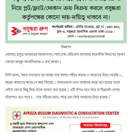
বিজ্ঞাপন
সোমবার দুপুরে আবরারের ময়নাতদন্ত শেষে ঢাকা মেডিকেল কলেজের ফরেনসিক বিভাগের প্রধান
সোহেল মাহমুদ সাংবাদিকদের এ কথা জানান।
তিনি বলেন, ‘ময়না তদন্তের পর আমরা তার সমস্ত শরীরে মারধর ও আঘাতের চিহ্ন পেয়েছি।…
মারের আঘাতের জন্যে সে মারা গিয়েছে। আঘাতগুলো দেখে আমাদের কাছে মনে হয়েছে তাকে
ভোঁতা কোনো কিছু দিয়ে তাকে আঘাত করা হয়েছে। এটি বাঁশও হতে পারে বা ক্রিকেট খেলার
স্ট্যাম্পও হতে পারে।… তার শরীরের হাতে, পায়ে এবং পিঠে আঘাতের চিহ্ন রয়েছে।’