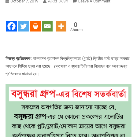
Ajker Desh
On
October 7, 2019
Leave A Comment
আবরারকে
পেটানোর
রোমহর্ষক
0
বর্ণনা
Shares
দিলেন
চিকিৎসক
নিজস্ব প্রতিবেদক :
বাংলাদেশ প্রকৌশল বিশ্ববিদ্যালয়ের (বুয়েট) দ্বিতীয় বর্ষের ছাত্র আবরার
ফাহাদকে পিটিয়ে হত্যা করা হয়েছে। রক্তক্ষরণ ও ব্যথায় তিনি মারা গিয়েছেন বলে ময়নাতদন্ত
প্রতিবেদনে জানানো হয়।