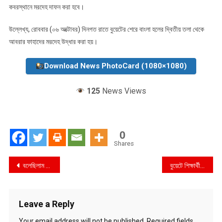
কবরস্থানে মরদেহ দাফন করা হবে।
উল্লেখ্য, রোববার (০৬ অক্টোবর) দিনগত রাতে বুয়েটের শেরে বাংলা হলের দ্বিতীয় তলা থেকে
আবরার ফাহাদের মরদেহ উদ্ধার করা হয়।
Download News PhotoCard (1080×1080)
125
News Views
0
Shares
Post
বলেছিলাম মেডিকেলে পড়তে, ছেলে আজ মেডিকেলের মর্গে
বুয়েটে শিক্ষার্থীর খুনিদের গ্রেপ্তারে কাদেরের নির্দেশ
navigation
Leave a Reply
Your email address will not be published.
Required fields