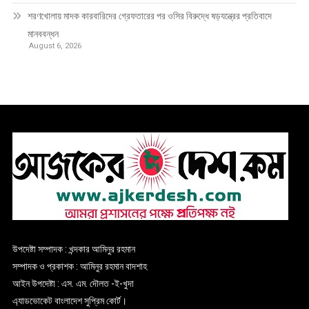
শরণখোলায় মাদক কারবারিদের গ্রেফতারের পর ওসির বিরুদ্ধে ষড়যন্ত্রের প্রতিবাদে
মানববন্ধন
August 6, 2026
উপদেষ্টা সম্পাদক : খন্দকার আমিনুর রহমান
সম্পাদক ও প্রকাশক : আমিনুর রহমান বাদশাহ
আইন উপদেষ্টা : এস. এম. দৌলত -ই-খুদা
এ্যাডভোকেট বাংলাদেশ সুপ্রিম কোর্ট।