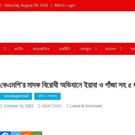
Skip
Saturday, August 08, 2026
Admin Login
to
content
আমরা প্রশাসনের পক্ষে প্রতিপক্ষ নই
জাতীয়
আন্তর্জাতিক
রাজনীতি
খেলাধুলা
সারাদেশ
অপ
কেএমপি’র মাদক বিরোধী অভিযানে ইয়াবা ও গাঁজা সহ ৫
Uncategorized
আইন ও আদালত
Ajker Desh
On
October 16, 2022
Leave A Comment
কেএমপি’র
মাদক
বিরোধী
অভিযানে