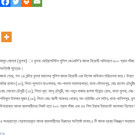
ইয়াবা
ও
গাঁজা
সহ
৫
জন
গ্রেফতার
মামুন মোল্লা (খুলনা) ঃ খুলনা মেট্রোপলিটন পুলিশ কেএমপি’র মাদক বিরোধী অভিযানে ৯০০ গ্রাম গাঁজা
সংশ্লিষ্ট সুত্রের।
জানা গেছে, গত ২৪ ঘন্টায় খুলনা মহানগর পুলিশ মাদক বিরোধী এক বিশেষ অভিযান পরিচালনা করে। উক্ত
মনির হাসান (২৮), পিতা-সুলতান হাওলাদার, সাং-পাবলা দফাদারপাড়া, থানা-দৌলতপুর, মোঃ রাসেল চৌধুরী(২
মোঃ সোহেল চৌধুরী (২৫), পিতা-মৃত: কালু চৌধুরী, সাং-নতুন বাজার রূপসা স্ট্যান্ড রোড, থানা-খুলনা, 
শফিকুল ইসলাম সুজন (২৯), পিতা-মোঃ আলী আকবর খোকন, সাং-হাউজিং এস লাইন, থানা-খালিশপুর, খুলন
উপরোক্ত মাদক ব্যবসায়ীদের নিকট হতে ৯০০ গ্রাম গাঁজা এবং ৪৪ পিস ইয়াবা ট্যাবলেট আলামত হিসেবে
এ সংক্রান্তে গ্রেফতারকৃত মাদক ব্যবসায়ীদের বিরুদ্ধে সংশ্লিষ্ট থানায় ৫ টি মাদক দ্রব্য নিয়ন্ত্রণ অধ্যা