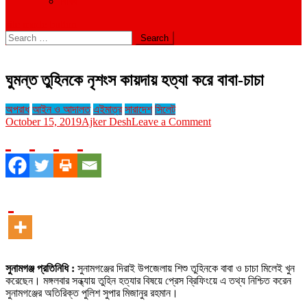
বিবিধ
site mode button
Search
for:
ঘুমন্ত তুহিনকে নৃশংস কায়দায় হত্যা করে বাবা-চাচা
অপরাধ
আইন ও আদালত
এইমাত্র
সারাদেশ
সিলেট
on
October 15, 2019
Ajker Desh
Leave a Comment
ঘুমন্ত
তুহিনকে
নৃশংস
কায়দায়
হত্যা
করে
বাবা-
চাচা
সুনামগঞ্জ প্রতিনিধি :
সুনামগঞ্জের দিরাই উপজেলায় শিশু তুহিনকে বাবা ও চাচা মিলেই খুন
করেছেন। মঙ্গলবার সন্ধ্যায় তুহিন হত্যার বিষয়ে প্রেস ব্রিফিংয়ে এ তথ্য নিশ্চিত করেন
সুনামগঞ্জের অতিরিক্ত পুলিশ সুপার মিজানুর রহমান।