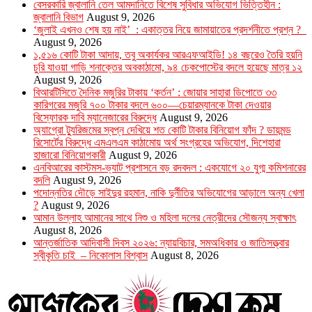
বেসরকারি জ্বালানি তেল আমদানিতে বিশেষ সুবিধার অভিযোগ ভিত্তিহীন :
জ্বালানি বিভাগ
August 9, 2026
‘জুলাই এখনও শেষ হয় নাই’ : একাত্তর নিয়ে জামায়াতের প্রদর্শনীতে প্রশ্ন ?
August 9, 2026
১,৫১৬ কোটি টাকা আদায়, তবু অকার্যকর আরএফআইডি! ১৪ বছরেও তৈরি হয়নি
চুরি যাওয়া গাড়ি শনাক্তের অবকাঠামো, ৯৪ চেকপোস্টের বদলে হয়েছে মাত্র ১২
August 9, 2026
বিআরটিসিতে দৈনিক মজুরির টাকায় ‘কর্তন’ : জোয়ার সাহারা ডিপোতে ৩৩
কারিগরের মজুরি ৭০০ টাকার বদলে ৬০০—চেয়ারম্যানকে টাকা দেওয়ার
বিস্ফোরক দাবি ম্যানেজারের বিরুদ্ধে
August 9, 2026
অ্যাগ্রো ট্যুরিজমের স্বপ্ন দেখিয়ে শত কোটি টাকার বিনিয়োগ ফাঁদ ? ডায়মন্ড
রিসোর্টের বিরুদ্ধে এমএলএম কাঠামোয় অর্থ সংগ্রহের অভিযোগ, দিশেহারা
হাজারো বিনিয়োগকারী
August 9, 2026
এনবিআরের কাস্টমস-ভ্যাট প্রশাসনে বড় রদবদল : একযোগে ২০ যুগ্ম কমিশনারের
বদলি
August 9, 2026
পদোন্নতির দৌড়ে সাইদুর রহমান, নাকি দুর্নীতির অভিযোগের আড়ালে অন্য খেলা
?
August 9, 2026
আমান উল্লাহ আমানের সাথে নিশু ও মহিলা দলের নেত্রীদের সৌজন্য স্বাক্ষাৎ
August 8, 2026
আন্তর্জাতিক আদিবাসী দিবস ২০২৬: ন্যায়বিচার, সমঅধিকার ও জাতিসত্ত্বার
স্বীকৃতি চাই – নিকোলাস বিশ্বাস
August 8, 2026