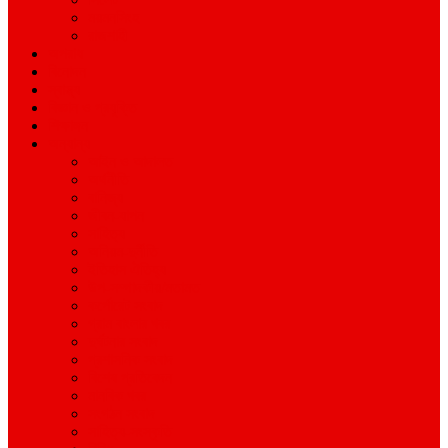
ময়মনসিংহ
রাজশাহী
অপরাধ
বিনোদন
স্বাস্থ্য
বিজ্ঞান ও প্রযুক্তি
শিক্ষাঙ্গন
অন্যান্য
আইন ও আদালত
অর্থনীতি
বানিজ্য
জীবন-যাপন
সাহিত্য
অনিয়ম-দুর্নীতি
ইতিহাস ঐতিহ্য
উপ-সম্পাদকীয়/মতামত
কর্পোরেট সংবাদ
গ্রাম বাংলার খবর
দুর্ঘটনার সংবাদ
প্রশাসনিক সংবাদ
বিশেষ প্রতিবেদন
মানবিক খবর
সংগঠন সংবাদ
সাহিত্য-সংস্কৃতি