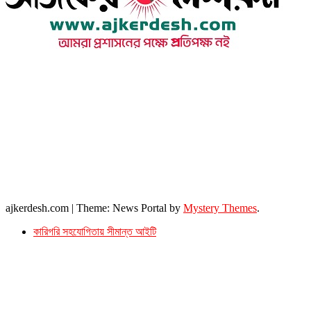
উপদেষ্টা সম্পাদক : খন্দকার আমিনুর রহমান
সম্পাদক ও প্রকাশক : আমিনুর রহমান বাদশাহ
আইন উপদেষ্টা : এস. এম. দৌলত -ই-খুদা
এ্যাডভোকেট বাংলাদেশ সুপ্রিম কোর্ট।
সম্পাদকীয় ও বাণিজ্যিক কার্যালয়
২৬ বঙ্গবন্ধু অ্যাভিনিউ
ব্যাভিলন সেন্টার (৩য় তলা),ঢাকা ১০০০।
ফোনঃ ০১৭১৫৮৮০২৭৭
সম্পাদক ইমেইল : arbadshah12@gmail.com
arbadshah1975@gmail.com
ইমেইল : ajkerdeshnews@gmail.com
© সর্বস্বত্ব সংরক্ষিত। এই ওয়েবসাইটের কোন লেখা, ছবি, ভিডিও অনুমতি ছাড়া ব্যবহার বেআইনি ।
ajkerdesh.com
|
Theme: News Portal by
Mystery Themes
.
কারিগরি সহযোগিতায় সীমান্ত আইটি