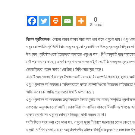
নী
বা
ওষ
0
দা
Shares
বিশেষ প্রতিবেদক :
কোনো কারণ ছাড়াই সারা বছর ধরে বাড়ে ওষুধের দাম। ওষুধ কোম্
ওষুধ কোম্পানির প্রতিনিধিরাও ওষুধের খুচরা ব্যবসায়ীদের উচ্চমূল্যে ওষুধ বিক্র
উৎপাদক প্রতিষ্ঠানগুলো ইচ্ছেমতো বাড়াচ্ছে ওষুধের দাম। বিধি অনুযায়ী দাম বাড়
নেই প্রশাসনের কাছে। এমনকি প্রশাসনের ওয়েবসাইটে যে টেবিলে ওষুধের মূল্য সম্প
ভোগান্তিতে পড়েন সাধারণ রোগীরা। চিকিৎসায় ব্যয় বাড়ে।
২৬৯টি অ্যালোপ্যাথিক ওষুধ উৎপাদনকারী বেসরকারি কোম্পানি প্রায় ২৫ হাজার আইট
ওষুধ প্রশাসন অধিদফতর। অধিদফতরের কাছে কোম্পানিগুলো নিজেদের চাহিদামতো দাম 
অধিদফতর কোম্পানির প্রস্তাবে সম্মতি জ্ঞাপন করে।
ওষুধ প্রশাসন অধিদফতরের তত্ত্বাবধায়ক সৈকত কুমার কর বলেন, সম্প্রতি প্রশাসনে
সেগুলোর অনুমোদন দেয়া হয়নি। দোকানিরা দাম বাড়িয়ে থাকলে বিষয়টি প্রশাসনে
থাকায় দেশের সব ওষুধের দোকানে নিয়ন্ত্রণ রাখা সম্ভব হয় না।
সংশ্লিষ্টদের সঙ্গে কথা বলে জানা যায়, ওষুধের মূল্য নির্ধারণে সরকারের তেমন কোনো 
একটি নির্দেশনায় বলা হয়েছে- অত্যাবশ্যকীয় তালিকাবহির্ভূত ওষুধের দাম নিজ নিজ উ