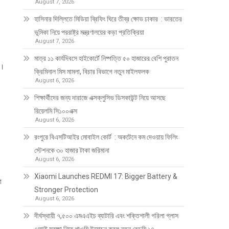
August 7, 2026
হাসিনার দিল্লিতে মিডিয়া ব্রিফিং ঘিরে তীব্র ক্ষোভ ঢাকার : ভারতের
ভূমিকা নিয়ে পররাষ্ট্র মন্ত্রণালয়ের কড়া প্রতিক্রিয়া
August 7, 2026
মাত্র ১১ কার্যদিবসে হাইকোর্টে নিষ্পত্তি ৫০ হাজারের বেশি পুরাতন
ে।
ক্রিমিনাল মিস মামলা, বিচার বিভাগে নতুন মাইলফলক
August 6, 2026
শিক্ষার্থীদের জন্য দারাজে এক্সক্লুসিভ ডিসকাউন্ট নিয়ে আসছে
রিয়েলমি সি১০০এক্স
August 6, 2026
রংপুরে বিএসটিআইর মোবাইল কোর্ট : অকটেনে কম দেওয়ায় ফিলিং
স্টেশনকে ৩০ হাজার টাকা জরিমানা
August 6, 2026
Xiaomi Launches REDMI 17: Bigger Battery &
া
Stronger Protection
August 6, 2026
দীর্ঘস্থায়ী ৭,৫০০ এমএএইচ ব্যাটারি এবং শক্তিশালী গরিলা গ্লাস