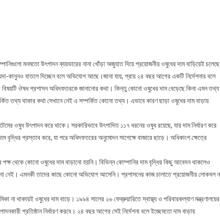
রবে
ড়ছে
ুধের
ম
পানিগুলো মনমতো উৎপাদন ব্যয়ভারের নানা খোঁড়া অজুহাত দিয়ে প্রয়োজনীয় ওষুধের দাম বাড়িয়েই চলেছ
ির কায়দা-কানুনও বাতলে দিচ্ছেন বলে অভিযোগ আছে।জানা যায়, প্রায় ২৪ বছর আগের একটি নির্দেশনার বলে
ানোর বিষয়টি ঔষধ প্রশাসন অধিদফতরকে জানানোর কথা। কিন্তু কোনো ওষুধের দাম বেড়েছে কিনা এমন তথ্য
র্কিত তথ্য থাকার কথা সেখানে নেই এ সম্পর্কিত কোনো তথ্য। এভাবে কারণ ছাড়া ওষুধের দাম বাড়ায়
েমের ওষুধ উৎপাদন করে থাকে। সরকারিভাবে উৎপাদিত ১১৭ ধরনের ওষুধ রয়েছে, যার দাম নির্ধারণ করে
বৃদ্ধির প্রস্তাব করে, যা পরে অধিদফতরের অনুমোদন সাপেক্ষে বাজারে ছাড়ে। অধিকাংশ ক্ষেত্রে
র পক্ষ থেকে কোনো ওষুধের দাম বাড়ানো হয়নি। বিভিন্ন কোম্পানির দাম বৃদ্ধির কিছু আবেদন থাকলেও
র জানা নেই। এমনকী তাদের কাছে কোনো অভিযোগ আসেনি। প্রশাসনের কাজ চালাতে প্রয়োজনীয় লোকবল ন
ভূমিকা না থাকায়ই ওষুধের দাম বাড়ে। ১৯৯৪ সালের ২৬ ফেব্রুয়ারিতে স্বাস্থ্য ও পরিবারকল্যাণ মন্ত্রণালয়ের
ৎপাদনকারী প্রতিষ্ঠান নির্ধারণ করবে। ২৪ বছর আগের সেই নির্দেশনা বলে ইচ্ছেমতো দাম বাড়ায়