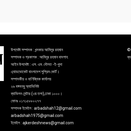
উপদেষ্টা সম্পাদক : খন্দকার আমিনুর রহমান
© 
সম্পাদক ও প্রকাশক : আমিনুর রহমান বাদশাহ
ব্
আইন উপদেষ্টা : এস. এম. দৌলত -ই-খুদা
এ্যাডভোকেট বাংলাদেশ সুপ্রিম কোর্ট।
সম্পাদকীয় ও বাণিজ্যিক কার্যালয়
২৬ বঙ্গবন্ধু অ্যাভিনিউ
ব্যাভিলন সেন্টার (৩য় তলা),ঢাকা ১০০০।
ফোনঃ ০১৭১৫৮৮০২৭৭
সম্পাদক ইমেইল : arbadshah12@gmail.com
arbadshah1975@gmail.com
ইমেইল : ajkerdeshnews@gmail.com