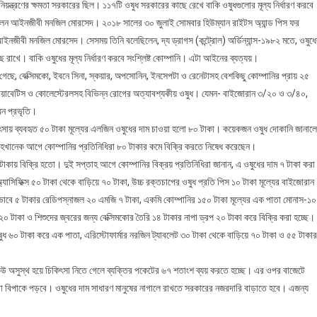
য়ন্ত্রণের ক্ষমতা সরকারের ছিল। ১১৭টি ওষুধ সরকারের কাছে রেখে বাকি ওষুধগুলোর মূল্য নির্ধারণ করবে
করেছিলেন আইনজীবী মনজিল মোরসেদ। ২০১৮ সালের ৩০ জুলাই সোমবার হিউম্যান রাইটস অ্যান্ড পিস ফর
নজীবী মনজিল মোরসেদ। সেসময় তিনি বলেছিলেন, দ্য ড্রাগস (কন্ট্রোল) অর্ডিন্যান্স-১৯৮২ মতে, ওষুধ
ছে রাখে। বাকি ওষুধের মূল্য নির্ধারণ করবে সংশ্লিষ্ট কোম্পানি। এটা আইনের ব্যত্যয়।
া গেছে, বেক্সিমকো, ইবনে সিনা, স্কয়ার, অপসোনিন, ইনসেপটা ও রেনেটাসহ বেশকিছু কোম্পানির প্রায় ২৫
, ডায়াবেটিস ও কোলেস্টেরলসহ বিভিন্ন রোগের অত্যাবশ্যকীয় ওষুধ। যেমন- বাইজোরান ৩/২০ ও ৩/৪০,
ডঅন প্রভৃতি।
কিৎসায় ব্যবহৃত ৫০ টাকা মূল্যের এলজিন ওষুধের দাম চাওয়া হলো ৮০ টাকা। কয়েকজন ওষুধ দোকানি জানালে
াহখানেক আগে কোম্পানির প্রতিনিধিরা ৮০ টাকার কমে বিক্রি করতে নিষেধ করেছেন।
৫ টাকায় বিক্রি হতো। দুই সপ্তাহ আগে কোম্পানির বিক্রয় প্রতিনিধিরা জানান, এ ওষুধের দাম ৭ টাকা করা
্যাসিফিক্স ৫০ টাকা থেকে বাড়িয়ে ৭০ টাকা, উচ্চ রক্তচাপের ওষুধ প্রতি পিস ১০ টাকা মূল্যের বাইজোরান
বে ৫ টাকার রেডিপস্নাজল ২০ এমজি ৭ টাকা, একমি কোম্পানির ১৫০ টাকা মূল্যের এক পাতা মোনাস-১০
২০ টাকা ও শিশুদের জ্বরের জন্য বেক্সিমকোর তৈরি ১৪ টাকার নাপা ড্রপ ২০ টাকা করে বিক্রি করা হচ্ছে।
ওষুধ ৬০ টাকা করে এক পাতা, এরিস্টোফার্মার নরজিন ট্যাবলেট ৩০ টাকা থেকে বাড়িয়ে ৭০ টাকা ও ৫৫ টাকার
েউ অসুস্থ হয়ে চিকিৎসা নিতে গেলে ব্যক্তির পকেটের ৬৭ শতাংশ ব্যয় করতে হচ্ছে। এর ওপর বাজেটে
ীরা বিপাকে পড়বে। ওষুধের দাম সাধারণ মানুষের নাগালে রাখতে সরকারের নজরদারি বাড়াতে হবে। এজন্য