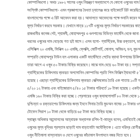
কোম্পানিগুলো। অথচ ১৯৮২ সালের ওষুধ নিয়ন্ত্রণ অধ্যাদেশে যে কোনো ওষুধের দাম নি
সংশ্লিষ্ট কোম্পানিগুলো- এমন প্রজ্ঞাপনের বৈধতা চ্যালেঞ্জ করে হাইকোর্টে রিট 
বাংলাদেশের পক্ষে এ রিট আবেদন করা হয়। আদালতে আবেদনের পক্ষে শুনানি করেন আই
মূল্য নির্ধারণ করবে সরকার। যেখানে মাত্র ১১৭টি ওষুধের মূল্য নির্ধারণ সরকারের কা
রাজধানীর কলেজ গেট, শ্যামলী, মোহাম্মদপুর ও গুলশানের বিভিন্ন ফার্মেসি থেকে জান
ধরনের ওষুধের দাম বেড়েছে গত দুই মাসে। এসব হলো- গ্যাস্ট্রিক, উচ্চ রক্তচাপ
এসিফিক্স ২০ এমজি, ফিনিক্স ২০ এমজি, ফ্লেক্সি, মোটিগার্ট, মোনাস, অমিডন, ডন, মু
সম্প্রতি মোহাম্মপুর টাউন হল এলাকার একটি ফার্মেসিতে পেটের ব্যাথা উপশমের চি
তারা আগে এ ওষুধ ৫০ টাকায় বিক্রি করেছেন। মাঝে দাম বেড়ে ৬০ টাকা হয়। সপ্ত
গ্যাস্ট্রিকের চিকিৎসায় ব্যবহৃত অপসোনিন কোম্পানির প্রতি পিস ফিনিক্স ট্যাবলেট 
হয়েছে। এছাড়া গ্যাস্ট্রিকের চিকিৎসায় ব্যবহৃত বেক্সিমকোর তৈরি এক পাতায় ১০টি অ
৫/২০ ১২ টাকায় এবং বাইজোরান ৫/৪০ ১৫ টাকার পরিবর্তে ১৮ টাকা হয়েছে। একইভা
এমজি ১৬০ টাকায় বিক্রি করা হচ্ছে। প্রেসারের ওষুধ ক্যামলোসার্ট ৮০ টাকা থেকে ১
দুশ্চিন্তা ও রক্তচাপের চিকিৎসার জন্য ইবনে সিনার তৈরি মুডঅন নামের ১০ টাকার 
টোফেন সিরাপ ১০ টাকা থেকে বাড়িয়ে ৬৫ টাকা করে বিক্রি হচ্ছে।
স্বাস্থ্য অধিকার আন্দোলনের আহ্বায়ক অধ্যাপক রশিদ-ই-মাহবুব বলেন, এমনিতেই ক
ওষুধের মূল্য বৃদ্ধির প্রস্তাব ছাড়াই দাম বাড়ানোটা অযৌক্তিক। এতে দরিদ্র রোগ
ওষুধ নীতিমালা বাস্তবায়ন ও দেশে ওষুধের কাঁচামাল উৎপাদনে নজর দিতে হবে।