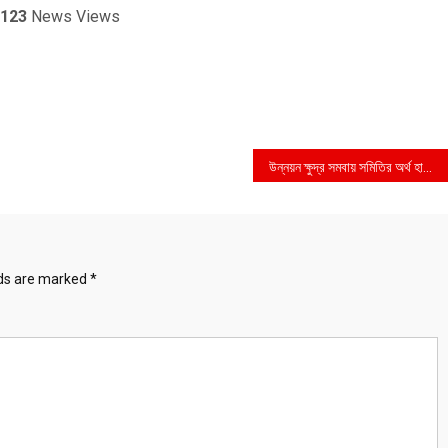
123
News Views
উন্নয়ন ক্ষুদ্র সমবায় সমিতির অর্থ হাতানোর অভিযোগ প্রতারক অসিম রায়ের বিরুদ্ধে
lds are marked
*