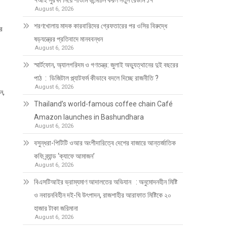
৭আই সুরক্ষা নিয়ে শাওমি উন্মোচন করল নতুন রেডমি ১৭
August 6, 2026
শরণখোলায় মাদক কারবারিদের গ্রেফতারের পর ওসির বিরুদ্ধে
ের
ষড়যন্ত্রের প্রতিবাদে মানববন্ধন
August 6, 2026
স্মার্টফোন, অ্যালগরিদম ও গণতন্ত্র: জুলাই অভ্যুত্থানের দুই বছরের
পাঠ : ডিজিটাল প্ল্যাটফর্ম কীভাবে বদলে দিচ্ছে রাজনীতি ?
August 6, 2026
ন,
Thailand’s world-famous coffee chain Café
Amazon launches in Bashundhara
August 6, 2026
বসুন্ধরা-পিটিটি ওআর অংশীদারিত্বে দেশের বাজারে আন্তর্জাতিক
কফি ব্র্যান্ড ‘ক্যাফে আমাজন’
August 6, 2026
বিএসটিআইর ভ্রাম্যমাণ আদালতের অভিযান : অনুমোদনহীন মিষ্টি
ও নবায়নবিহীন দই-ঘি উৎপাদন, রাজশাহীর আরাফাত মিষ্টিকে ২০
হাজার টাকা জরিমানা
August 6, 2026