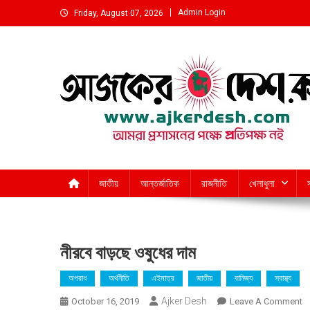
Skip
Admin Login
Friday, August 07, 2026
to
content
আমরা প্রশাসনের পক্ষে প্রতিপক্ষ নই
জাতীয়
আন্তর্জাতিক
রাজনীতি
খেলাধুলা
নীরবে বাড়ছে ওষুধের দাম
অপরাধ
অর্থনীতি
এইমাত্র
জাতীয়
বানিজ্য
স্বাস্থ্য
Ajker Desh
O
October 16, 2019
Leave A Comment