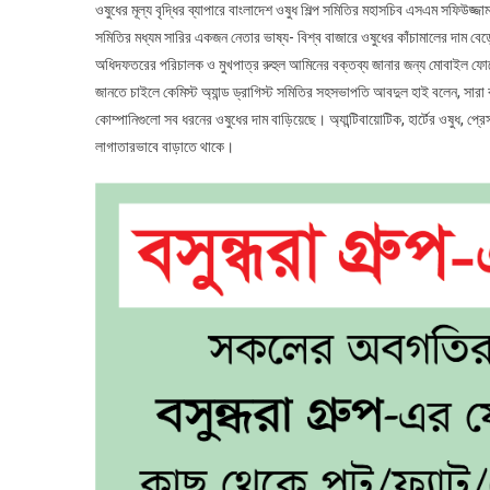
ওষুধের মূল্য বৃদ্ধির ব্যাপারে বাংলাদেশ ওষুধ শিল্প সমিতির মহাসচিব এসএম সফিউজ্জ
সমিতির মধ্যম সারির একজন নেতার ভাষ্য- বিশ্ব বাজারে ওষুধের কাঁচামালের দাম 
অধিদফতরের পরিচালক ও মুখপাত্র রুহুল আমিনের বক্তব্য জানার জন্য মোবাইল ফোনে
জানতে চাইলে কেমিস্ট অ্যান্ড ড্রাগিস্ট সমিতির সহসভাপতি আবদুল হাই বলেন, সারা
কোম্পানিগুলো সব ধরনের ওষুধের দাম বাড়িয়েছে। অ্যান্টিবায়োটিক, হার্টের ওষুধ, প্
লাগাতারভাবে বাড়াতে থাকে।