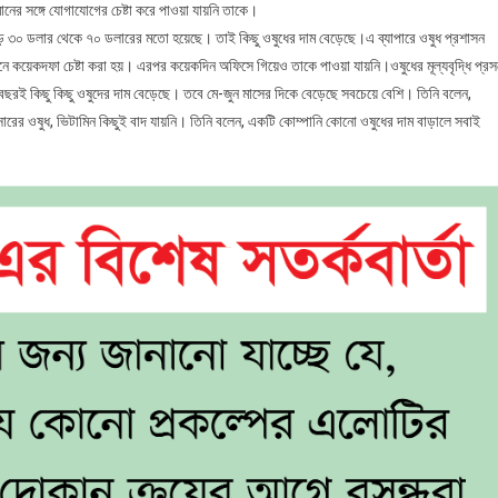
ামানের সঙ্গে যোগাযোগের চেষ্টা করে পাওয়া যায়নি তাকে।
বেড়ে ৩০ ডলার থেকে ৭০ ডলারের মতো হয়েছে। তাই কিছু ওষুধের দাম বেড়েছে।এ ব্যাপারে ওষুধ প্রশাসন
 কয়েকদফা চেষ্টা করা হয়। এরপর কয়েকদিন অফিসে গিয়েও তাকে পাওয়া যায়নি।ওষুধের মূল্যবৃদ্ধি প্রসঙ
 বছরই কিছু কিছু ওষুদের দাম বেড়েছে। তবে মে-জুন মাসের দিকে বেড়েছে সবচেয়ে বেশি। তিনি বলেন,
রেসারের ওষুধ, ভিটামিন কিছুই বাদ যায়নি। তিনি বলেন, একটি কোম্পানি কোনো ওষুধের দাম বাড়ালে সবাই