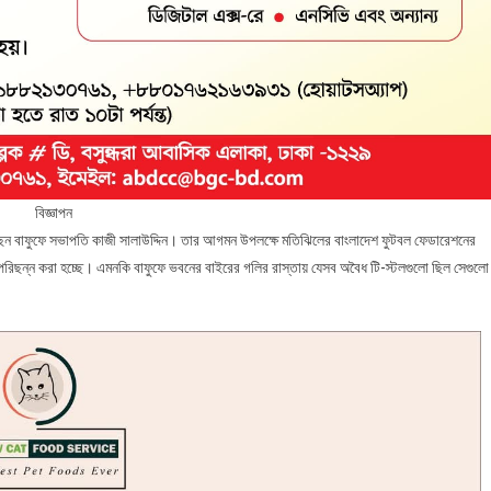
বিজ্ঞাপন
করছেন বাফুফে সভাপতি কাজী সালাউদ্দিন। তার আগমন উপলক্ষে মতিঝিলের বাংলাদেশ ফুটবল ফেডারেশনের
-পরিছন্ন করা হচ্ছে। এমনকি বাফুফে ভবনের বাইরের গলির রাস্তায় যেসব অবৈধ টি-স্টলগুলো ছিল সেগুলো