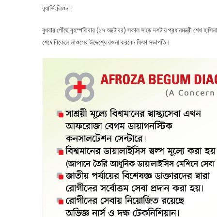
র‌্যার্ভিংলিওন।
বুধবার পৌঁছে বৃহস্পতিবার (১৭ অক্টোবর) সকাল সাড়ে দশটায় প্রধানমন্ত্রী শেখ হাস
শেষে বিকেলে লাওসের উদ্দেশ্যে রওনা করবেন ফিফা সভাপতি।