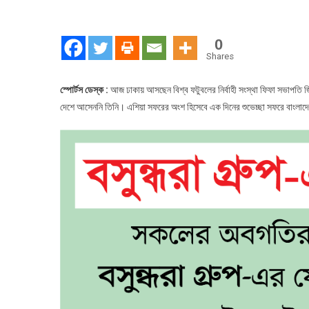
আ
ঢা
আ
0
ফি
Shares
প্র
স্পোর্টস ডেস্ক :
আজ ঢাকায় আসছেন বিশ্ব ফটুবলের নির্বাহী সংস্থা ফিফা সভাপতি জ
দেশে আসেননি তিনি। এশিয়া সফরের অংশ হিসেবে এক দিনের শুভেচ্ছা সফরে বাংলাদ