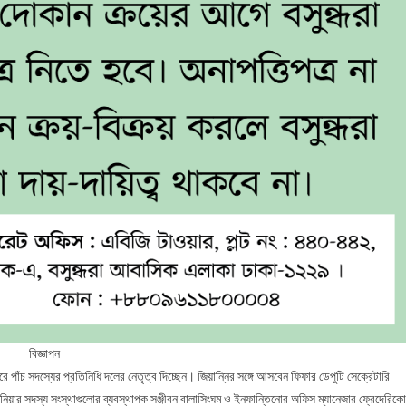
বিজ্ঞাপন
পাঁচ সদস্যের প্রতিনিধি দলের নেতৃত্ব দিচ্ছেন। জিয়ান্নির সঙ্গে আসবেন ফিফার ডেপুটি সেক্রেটারি
শেনিয়ার সদস্য সংস্থাগুলোর ব্যবস্থাপক সঞ্জীবন বালাসিংঘম ও ইনফান্তিনোর অফিস ম্যানেজার ফ্রেদেরিকো