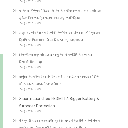
August 7, 2026
হাসিনার দিল্লিতে মিডিয়া ব্রিফিং ঘিরে তীব্র ক্ষোভ ঢাকার : ভারতের
ভূমিকা নিয়ে পররাষ্ট্র মন্ত্রণালয়ের কড়া প্রতিক্রিয়া
August 7, 2026
মাত্র ১১ কার্যদিবসে হাইকোর্টে নিষ্পত্তি ৫০ হাজারের বেশি পুরাতন
ক্রিমিনাল মিস মামলা, বিচার বিভাগে নতুন মাইলফলক
August 6, 2026
শিক্ষার্থীদের জন্য দারাজে এক্সক্লুসিভ ডিসকাউন্ট নিয়ে আসছে
রিয়েলমি সি১০০এক্স
August 6, 2026
রংপুরে বিএসটিআইর মোবাইল কোর্ট : অকটেনে কম দেওয়ায় ফিলিং
স্টেশনকে ৩০ হাজার টাকা জরিমানা
August 6, 2026
Xiaomi Launches REDMI 17: Bigger Battery &
Stronger Protection
August 6, 2026
দীর্ঘস্থায়ী ৭,৫০০ এমএএইচ ব্যাটারি এবং শক্তিশালী গরিলা গ্লাস