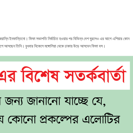
জ
কায়
সছেন
ফা
েসিডেন্ট
িয়ান্নি ইনফান্তিনো। ফিফা সভাপতি নির্বাচিত হওয়ার পর বিভিন্ন দেশ ঘুরলেও এর আগে এশিয়ার কোন
েশে আসছেন তিনি। বুধবার বিকেলে মঙ্গোলিয়া থেকে ঢাকায় উড়ে আসবেন ফিফা বস।