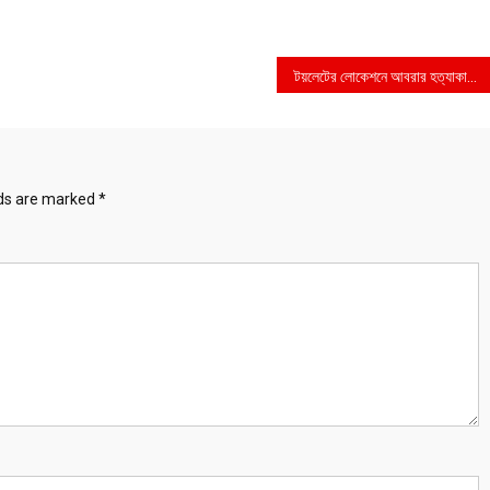
টয়লেটের লোকেশনে আবরার হত্যাকারীদের নাম
lds are marked
*