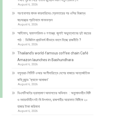
৭আই সুরক্ষা নিয়ে শাওমি উন্মোচন করল নতুন রেডমি ১৭
August 6, 2026
শরণখোলায় মাদক কারবারিদের গ্রেফতারের পর ওসির বিরুদ্ধে
ষড়যন্ত্রের প্রতিবাদে মানববন্ধন
August 6, 2026
স্মার্টফোন, অ্যালগরিদম ও গণতন্ত্র: জুলাই অভ্যুত্থানের দুই বছরের
পাঠ : ডিজিটাল প্ল্যাটফর্ম কীভাবে বদলে দিচ্ছে রাজনীতি ?
August 6, 2026
Thailand’s world-famous coffee chain Café
Amazon launches in Bashundhara
August 6, 2026
বসুন্ধরা-পিটিটি ওআর অংশীদারিত্বে দেশের বাজারে আন্তর্জাতিক
কফি ব্র্যান্ড ‘ক্যাফে আমাজন’
August 6, 2026
বিএসটিআইর ভ্রাম্যমাণ আদালতের অভিযান : অনুমোদনহীন মিষ্টি
ও নবায়নবিহীন দই-ঘি উৎপাদন, রাজশাহীর আরাফাত মিষ্টিকে ২০
হাজার টাকা জরিমানা
August 6, 2026