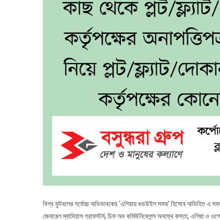
বিশ্ব ফুটবলের সর্বোচ্চ অভিভাবকের ‘এশিয়ায় গুডউইল সফর’ হিসেবে অভিহিত এ সফরে 
জেনারেল ম্যাথিয়াস গ্রাফস্টর্ম, চিফ অব কমিউনিকেশন্স অনফ্রে কস্তা, এশিয়া ও ও