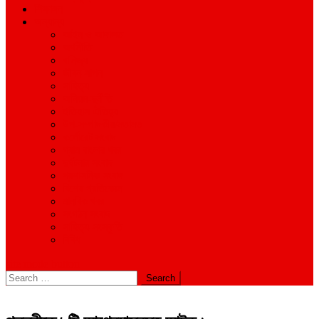
শিক্ষাঙ্গন
অন্যান্য
আইন ও আদালত
অর্থনীতি
বানিজ্য
জীবন-যাপন
সাহিত্য
অনিয়ম-দুর্নীতি
ইতিহাস ঐতিহ্য
উপ-সম্পাদকীয়/মতামত
কর্পোরেট সংবাদ
গ্রাম বাংলার খবর
দুর্ঘটনার সংবাদ
প্রশাসনিক সংবাদ
বিশেষ প্রতিবেদন
মানবিক খবর
সংগঠন সংবাদ
সাহিত্য-সংস্কৃতি
বিবিধ
site mode button
Search
for: