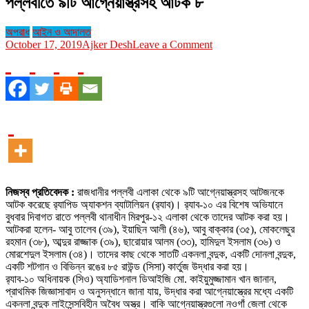
পল্লবীতে ৯টি আগ্নেয়াস্ত্রসহ আটক ৮
অপরাধ
আইন ও আদালত
on
October 17, 2019
Ajker Desh
Leave a Comment
পল্লবীতে
৯টি
আগ্নেয়াস্ত্রসহ
আটক
৮
নিজস্ব প্রতিবেদক :
রাজধানীর পল্লবী এলাকা থেকে ৯টি আগ্নেয়াস্ত্রসহ আটজনকে
আটক করেছে র‌্যাপিড অ্যাকশন ব্যাটালিয়ন (র‌্যাব)। র‌্যাব-১০ এর বিশেষ অভিযানে
বুধবার দিবাগত রাতে পল্লবী থানাধীন মিরপুর-১২ এলাকা থেকে তাদের আটক করা হয়।
আটকরা হলেন- আবু তালেব (৩৯), ইয়াছিন আলী (৪৬), আবু বাক্কার (৩৫), মোকলেছুর
রহমান (৩৮), আব্দুর রাজ্জাক (৩৯), ছারোয়ার আলম (৩৩), হামিদুল ইসলাম (৩৬) ও
মোরশেদুল ইসলাম (৩৪)। তাদের কাছ থেকে সাতটি একনলা বন্দুক, একটি দোনলা বন্দুক,
একটি শটগান ও বিভিন্ন রঙের ৮৫ রাউন্ড (সিসা) কার্তুজ উদ্ধার করা হয়।
র‌্যাব-১০ অধিনায়ক (সিও) অ্যাডিশনাল ডিআইজি মো. কাইয়ুমুজ্জামান খান জানান,
প্রাথমিক জিজ্ঞাসাবাদ ও অনুসন্ধানে জানা যায়, উদ্ধার করা আগ্নেয়াস্ত্রের মধ্যে একটি
একনলা বন্দুক লাইসেন্সবিহীন অবৈধ অস্ত্র। বাকি আগ্নেয়াস্ত্রগুলো নওগাঁ জেলা থেকে