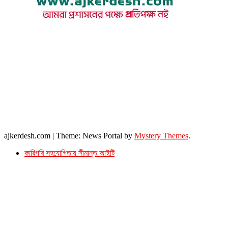
উপদেষ্টা সম্পাদক : খন্দকার আমিনুর রহমান
সম্পাদক ও প্রকাশক : আমিনুর রহমান বাদশাহ
আইন উপদেষ্টা : এস. এম. দৌলত -ই-খুদা
এ্যাডভোকেট বাংলাদেশ সুপ্রিম কোর্ট।
সম্পাদকীয় ও বাণিজ্যিক কার্যালয়
২৬ বঙ্গবন্ধু অ্যাভিনিউ
ব্যাভিলন সেন্টার (৩য় তলা),ঢাকা ১০০০।
ফোনঃ ০১৭১৫৮৮০২৭৭
সম্পাদক ইমেইল : arbadshah12@gmail.com
arbadshah1975@gmail.com
ইমেইল : ajkerdeshnews@gmail.com
© সর্বস্বত্ব সংরক্ষিত। এই ওয়েবসাইটের কোন লেখা, ছবি, ভিডিও অনুমতি ছাড়া ব্যবহার বেআইনি ।
ajkerdesh.com
|
Theme: News Portal by
Mystery Themes
.
কারিগরি সহযোগিতায় সীমান্ত আইটি