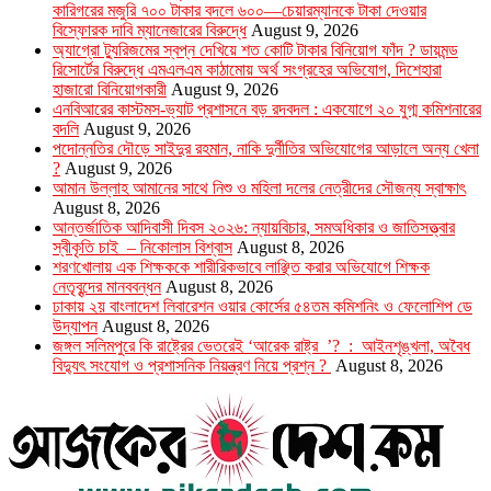
কারিগরের মজুরি ৭০০ টাকার বদলে ৬০০—চেয়ারম্যানকে টাকা দেওয়ার
বিস্ফোরক দাবি ম্যানেজারের বিরুদ্ধে
August 9, 2026
অ্যাগ্রো ট্যুরিজমের স্বপ্ন দেখিয়ে শত কোটি টাকার বিনিয়োগ ফাঁদ ? ডায়মন্ড
রিসোর্টের বিরুদ্ধে এমএলএম কাঠামোয় অর্থ সংগ্রহের অভিযোগ, দিশেহারা
হাজারো বিনিয়োগকারী
August 9, 2026
এনবিআরের কাস্টমস-ভ্যাট প্রশাসনে বড় রদবদল : একযোগে ২০ যুগ্ম কমিশনারের
বদলি
August 9, 2026
পদোন্নতির দৌড়ে সাইদুর রহমান, নাকি দুর্নীতির অভিযোগের আড়ালে অন্য খেলা
?
August 9, 2026
আমান উল্লাহ আমানের সাথে নিশু ও মহিলা দলের নেত্রীদের সৌজন্য স্বাক্ষাৎ
August 8, 2026
আন্তর্জাতিক আদিবাসী দিবস ২০২৬: ন্যায়বিচার, সমঅধিকার ও জাতিসত্ত্বার
স্বীকৃতি চাই – নিকোলাস বিশ্বাস
August 8, 2026
শরণখোলায় এক শিক্ষককে শারীরিকভাবে লাঞ্ছিত করার অভিযোগে শিক্ষক
নেতৃবৃন্দের মানববন্ধন
August 8, 2026
ঢাকায় ২য় বাংলাদেশ লিবারেশন ওয়ার কোর্সের ৫৪তম কমিশনিং ও ফেলোশিপ ডে
উদ্‌যাপন
August 8, 2026
জঙ্গল সলিমপুরে কি রাষ্ট্রের ভেতরেই ‘আরেক রাষ্ট্র ’? : আইনশৃঙ্খলা, অবৈধ
বিদ্যুৎ সংযোগ ও প্রশাসনিক নিয়ন্ত্রণ নিয়ে প্রশ্ন ?
August 8, 2026