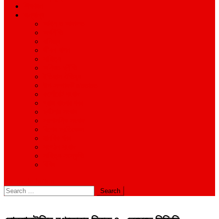
শিক্ষাঙ্গন
অন্যান্য
আইন ও আদালত
অর্থনীতি
বানিজ্য
জীবন-যাপন
সাহিত্য
অনিয়ম-দুর্নীতি
ইতিহাস ঐতিহ্য
উপ-সম্পাদকীয়/মতামত
কর্পোরেট সংবাদ
গ্রাম বাংলার খবর
দুর্ঘটনার সংবাদ
প্রশাসনিক সংবাদ
বিশেষ প্রতিবেদন
মানবিক খবর
সংগঠন সংবাদ
সাহিত্য-সংস্কৃতি
বিবিধ
site mode button
Search
for: