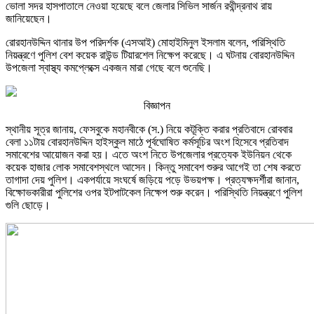
ভোলা সদর হাসপাতালে নেওয়া হয়েছে বলে জেলার সিভিল সার্জন রথীন্দ্রনাথ রায়
জানিয়েছেন।
রোরহানউদ্দিন থানার উপ পরিদর্শক (এসআই) মোহাইমিনুল ইসলাম বলেন, পরিস্থিতি
নিয়ন্ত্রণে পুলিশ বেশ কয়েক রাউন্ড টিয়ারশেল নিক্ষেপ করেছে। এ ঘটনায় বোরহানউদ্দিন
উপজেলা স্বাস্থ্য কমপ্লেক্সে একজন মারা গেছে বলে শুনেছি।
বিজ্ঞাপন
স্থানীয় সূত্র জানায়, ফেসবুকে মহানবীকে (স.) নিয়ে কটূক্তি করার প্রতিবাদে রোববার
বেলা ১১টায় বোরহানউদ্দিন হাইস্কুল মাঠে পূর্বঘোষিত কর্মসূচির অংশ হিসেবে প্রতিবাদ
সমাবেশের আয়োজন করা হয়। এতে অংশ নিতে উপজেলার প্রত্যেক ইউনিয়ন থেকে
কয়েক হাজার লোক সমাবেশস্থলে আসেন। কিন্তু সমাবেশ শুরুর আগেই তা শেষ করতে
তাগাদা দেয় পুলিশ। একপর্যায়ে সংঘর্ষে জড়িয়ে পড়ে উভয়পক্ষ। প্রত্যক্ষদর্শীরা জানান,
বিক্ষোভকারীরা পুলিশের ওপর ইটপাটকেল নিক্ষেপ শুরু করেন। পরিস্থিতি নিয়ন্ত্রণে পুলিশ
গুলি ছোড়ে।