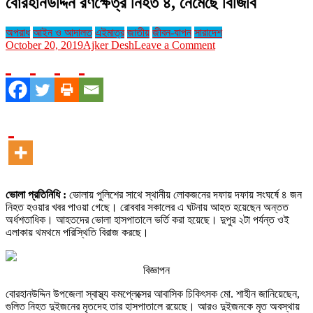
বোরহানউদ্দিন রণক্ষেত্র নিহত ৪, নেমেছে বিজিবি
অপরাধ
আইন ও আদালত
এইমাত্র
জাতীয়
জীবন-যাপন
সারাদেশ
on
October 20, 2019
Ajker Desh
Leave a Comment
বোরহানউদ্দিন
রণক্ষেত্র
নিহত
৪,
নেমেছে
বিজিবি
ভোলা প্রতিনিধি :
ভোলায় পুলিশের সাথে স্থানীয় লোকজনের দফায় দফায় সংঘর্ষে ৪ জন
নিহত হওয়ার খবর পাওয়া গেছে। রোববার সকালের এ ঘটনায় আহত হয়েছেন অন্তত
অর্ধশতাধিক। আহতদের ভোলা হাসপাতালে ভর্তি করা হয়েছে। দুপুর ২টা পর্যন্ত ওই
এলাকায় থমথমে পরিস্থিতি বিরাজ করছে।
বিজ্ঞাপন
বোরহানউদ্দিন উপজেলা স্বাস্থ্য কমপ্লেক্সের আবাসিক চিকিৎসক মো. শাহীন জানিয়েছেন,
গুলিত নিহত দুইজনের মৃতদেহ তার হাসপাতালে রয়েছে। আরও দুইজনকে মৃত অবস্থায়