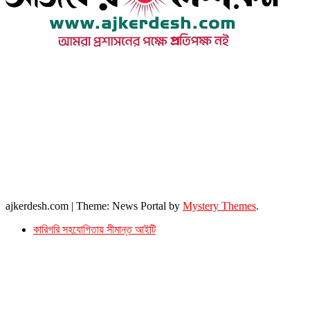
উপদেষ্টা সম্পাদক : খন্দকার আমিনুর রহমান
সম্পাদক ও প্রকাশক : আমিনুর রহমান বাদশাহ
আইন উপদেষ্টা : এস. এম. দৌলত -ই-খুদা
এ্যাডভোকেট বাংলাদেশ সুপ্রিম কোর্ট।
সম্পাদকীয় ও বাণিজ্যিক কার্যালয়
২৬ বঙ্গবন্ধু অ্যাভিনিউ
ব্যাভিলন সেন্টার (৩য় তলা),ঢাকা ১০০০।
ফোনঃ ০১৭১৫৮৮০২৭৭
সম্পাদক ইমেইল : arbadshah12@gmail.com
arbadshah1975@gmail.com
ইমেইল : ajkerdeshnews@gmail.com
© সর্বস্বত্ব সংরক্ষিত। এই ওয়েবসাইটের কোন লেখা, ছবি, ভিডিও অনুমতি ছাড়া ব্যবহার বেআইনি ।
ajkerdesh.com
|
Theme: News Portal by
Mystery Themes
.
কারিগরি সহযোগিতায় সীমান্ত আইটি