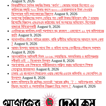
August 9, 2026
বিআরটিসিতে দৈনিক মজুরির টাকায় ‘কর্তন’ : জোয়ার সাহারা ডিপোতে ৩৩
কারিগরের মজুরি ৭০০ টাকার বদলে ৬০০—চেয়ারম্যানকে টাকা দেওয়ার
বিস্ফোরক দাবি ম্যানেজারের বিরুদ্ধে
August 9, 2026
অ্যাগ্রো ট্যুরিজমের স্বপ্ন দেখিয়ে শত কোটি টাকার বিনিয়োগ ফাঁদ ? ডায়মন্ড
রিসোর্টের বিরুদ্ধে এমএলএম কাঠামোয় অর্থ সংগ্রহের অভিযোগ, দিশেহারা
হাজারো বিনিয়োগকারী
August 9, 2026
এনবিআরের কাস্টমস-ভ্যাট প্রশাসনে বড় রদবদল : একযোগে ২০ যুগ্ম কমিশনারের
বদলি
August 9, 2026
পদোন্নতির দৌড়ে সাইদুর রহমান, নাকি দুর্নীতির অভিযোগের আড়ালে অন্য খেলা
?
August 9, 2026
আমান উল্লাহ আমানের সাথে নিশু ও মহিলা দলের নেত্রীদের সৌজন্য স্বাক্ষাৎ
August 8, 2026
আন্তর্জাতিক আদিবাসী দিবস ২০২৬: ন্যায়বিচার, সমঅধিকার ও জাতিসত্ত্বার
স্বীকৃতি চাই – নিকোলাস বিশ্বাস
August 8, 2026
শরণখোলায় এক শিক্ষককে শারীরিকভাবে লাঞ্ছিত করার অভিযোগে শিক্ষক
নেতৃবৃন্দের মানববন্ধন
August 8, 2026
ঢাকায় ২য় বাংলাদেশ লিবারেশন ওয়ার কোর্সের ৫৪তম কমিশনিং ও ফেলোশিপ ডে
উদ্‌যাপন
August 8, 2026
জঙ্গল সলিমপুরে কি রাষ্ট্রের ভেতরেই ‘আরেক রাষ্ট্র ’? : আইনশৃঙ্খলা, অবৈধ
বিদ্যুৎ সংযোগ ও প্রশাসনিক নিয়ন্ত্রণ নিয়ে প্রশ্ন ?
August 8, 2026