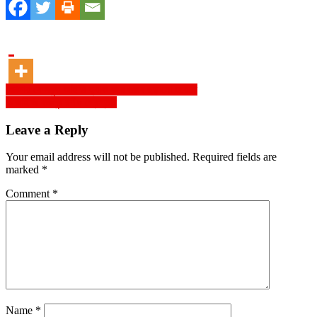
Post
ভোলায় ফেসবুক আইডি হ্যাক করে গুজব ছড়ানো হয়েছে
ডিআইজি বজলুর রশীদ গ্রেপ্তার
navigation
Leave a Reply
Your email address will not be published.
Required fields are
marked
*
Comment
*
Name
*