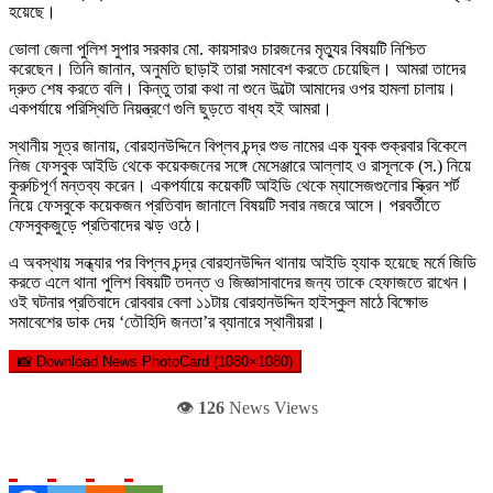
হয়েছে।
ভোলা জেলা পুলিশ সুপার সরকার মো. কায়সারও চারজনের মৃত্যুর বিষয়টি নিশ্চিত
করেছেন। তিনি জানান, অনুমতি ছাড়াই তারা সমাবেশ করতে চেয়েছিল। আমরা তাদের
দ্রুত শেষ করতে বলি। কিন্তু তারা কথা না শুনে উল্টো আমাদের ওপর হামলা চালায়।
একপর্যায়ে পরিস্থিতি নিয়ন্ত্রণে গুলি ছুড়তে বাধ্য হই আমরা।
স্থানীয় সূত্র জানায়, বোরহানউদ্দিনে বিপ্লব চন্দ্র শুভ নামের এক যুবক শুক্রবার বিকেলে
নিজ ফেসবুক আইডি থেকে কয়েকজনের সঙ্গে মেসেঞ্জারে আল্লাহ ও রাসূলকে (স.) নিয়ে
কুরুচিপূর্ণ মন্তব্য করেন। একপর্যায়ে কয়েকটি আইডি থেকে ম্যাসেজগুলোর স্ক্রিন শর্ট
নিয়ে ফেসবুকে কয়েকজন প্রতিবাদ জানালে বিষয়টি সবার নজরে আসে। পরবর্তীতে
ফেসবুকজুড়ে প্রতিবাদের ঝড় ওঠে।
এ অবস্থায় সন্ধ্যার পর বিপ্লব চন্দ্র বোরহানউদ্দিন থানায় আইডি হ্যাক হয়েছে মর্মে জিডি
করতে এলে থানা পুলিশ বিষয়টি তদন্ত ও জিজ্ঞাসাবাদের জন্য তাকে হেফাজতে রাখেন।
ওই ঘটনার প্রতিবাদে রোববার বেলা ১১টায় বোরহানউদ্দিন হাইস্কুল মাঠে বিক্ষোভ
সমাবেশের ডাক দেয় ‘তৌহিদি জনতা’র ব্যানারে স্থানীয়রা।
📸 Download News PhotoCard (1080×1080)
👁️
126
News Views