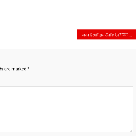
কালব রিসোর্ট এন্ড ট্রেনিং ইনষ্টিটিউট নির্মানে হরিলুট
lds are marked
*