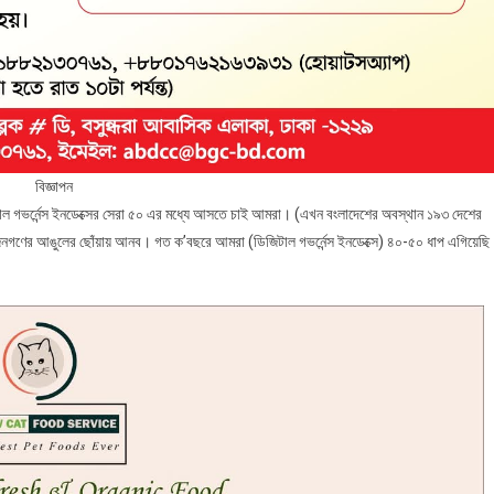
বিজ্ঞাপন
াল গভর্নেন্স ইনডেক্সের সেরা ৫০ এর মধ্যে আসতে চাই আমরা। (এখন বংলাদেশের অবস্থান ১৯৩ দেশের
জনগণের আঙুলের ছোঁয়ায় আনব। গত ক’বছরে আমরা (ডিজিটাল গভর্নেন্স ইনডেক্সে) ৪০-৫০ ধাপ এগিয়েছি