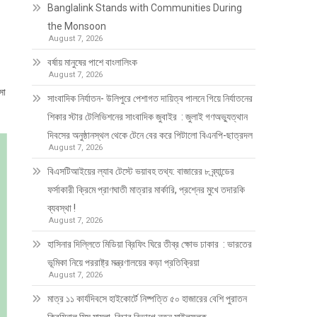
Banglalink Stands with Communities During
the Monsoon
August 7, 2026
বর্ষায় মানুষের পাশে বাংলালিংক
August 7, 2026
সা
সাংবাদিক নির্যাতন- উলিপুরে পেশাগত দায়িত্ব পালনে গিয়ে নির্যাতনের
শিকার স্টার টেলিভিশনের সাংবাদিক জুবাইর : জুলাই গণঅভ্যুত্থান
দিবসের অনুষ্ঠানস্থল থেকে টেনে বের করে পিটালো বিএনপি-ছাত্রদল
August 7, 2026
বিএসটিআইয়ের ল্যাব টেস্টে ভয়াবহ তথ্য: বাজারের ৮ ব্র্যান্ডের
ফর্সাকারী ক্রিমে প্রাণঘাতী মাত্রার মার্কারি, প্রশ্নের মুখে তদারকি
ব্যবস্থা !
August 7, 2026
হাসিনার দিল্লিতে মিডিয়া ব্রিফিং ঘিরে তীব্র ক্ষোভ ঢাকার : ভারতের
ভূমিকা নিয়ে পররাষ্ট্র মন্ত্রণালয়ের কড়া প্রতিক্রিয়া
August 7, 2026
মাত্র ১১ কার্যদিবসে হাইকোর্টে নিষ্পত্তি ৫০ হাজারের বেশি পুরাতন