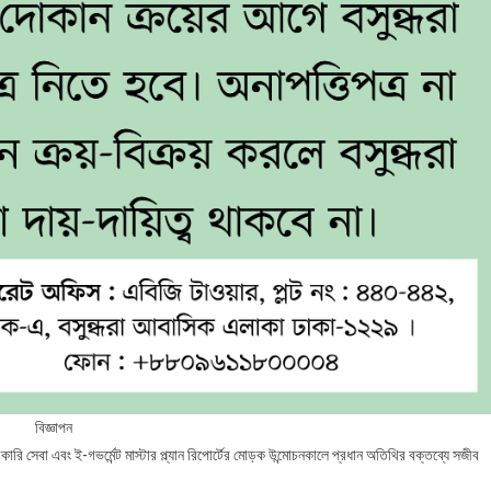
বিজ্ঞাপন
সেবা এবং ই-গভর্মেন্ট মাস্টার প্ল্যান রিপোর্টের মোড়ক উন্মোচনকালে প্রধান অতিথির বক্তব্যে সজীব