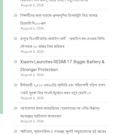
ক্রিমিনাল মিস মামলা, বিচার বিভাগে নতুন মাইলফলক
August 6, 2026
শিক্ষার্থীদের জন্য দারাজে এক্সক্লুসিভ ডিসকাউন্ট নিয়ে আসছে
রিয়েলমি সি১০০এক্স
August 6, 2026
রংপুরে বিএসটিআইর মোবাইল কোর্ট : অকটেনে কম দেওয়ায় ফিলিং
স্টেশনকে ৩০ হাজার টাকা জরিমানা
August 6, 2026
Xiaomi Launches REDMI 17: Bigger Battery &
Stronger Protection
August 6, 2026
দীর্ঘস্থায়ী ৭,৫০০ এমএএইচ ব্যাটারি এবং শক্তিশালী গরিলা গ্লাস
৭আই সুরক্ষা নিয়ে শাওমি উন্মোচন করল নতুন রেডমি ১৭
August 6, 2026
শরণখোলায় মাদক কারবারিদের গ্রেফতারের পর ওসির বিরুদ্ধে
ষড়যন্ত্রের প্রতিবাদে মানববন্ধন
August 6, 2026
স্মার্টফোন, অ্যালগরিদম ও গণতন্ত্র: জুলাই অভ্যুত্থানের দুই বছরের