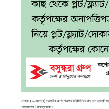
রোববার (২০ অক্টোবর) রাজধানীর আগারগাঁওয়ের আইসিটি টাওয়ারে বেশ কয়েকটি সরকারি 
ওয়াজেদ জয় এ মন্তব্য করেন।