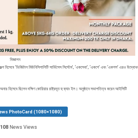
বিজ্ঞাপন
ট প্রকল্প হিসেবে ‘ডিজিটাল মিউনিসিপালিটি সার্ভিসেস সিস্টেম’, ‘একসেবা’, ‘একপে’ এবং ‘একশপ’ এরও উদ্বোধ
নার হিসেবে ছিলেন দক্ষিণ কোরিয়ার রাষ্ট্রদূত হু ক্যাং ইল। অনুষ্ঠানে সভাপতিত্ব করেন আইসিটি
ews PhotoCard (1080×1080)
108
News Views