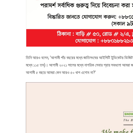
তিনি আরও বলেন, ‘আগামী পাঁচ বছরের মধ্যে জাতিসংঘের আইসিটি ইন্ডিকেটর ডিজিট
মধ্যে ১১৫ তম)। আগামী ২০২১ সালের মধ্যে নাগরিক সেবার প্রায় সবগুলো আমরা 
আগামী ৫ বছরে আমরা কেন আরও ৫০ ধাপ এগোব না?’