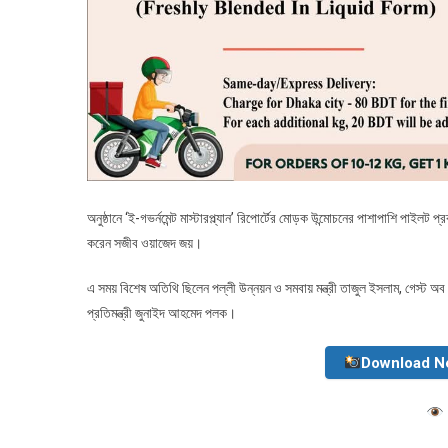
অনুষ্ঠানে ‘ই-গভর্নমেন্ট মাস্টারপ্ল্যান’ রিপোর্টের মোড়ক উন্মোচনের পাশাপাশি পাইল
করেন সজীব ওয়াজেদ জয়।
এ সময় বিশেষ অতিথি ছিলেন পল্লী উন্নয়ন ও সমবায় মন্ত্রী তাজুল ইসলাম, গেস্ট অব অ
প্রতিমন্ত্রী জুনাইদ আহমেদ পলক।
Download N