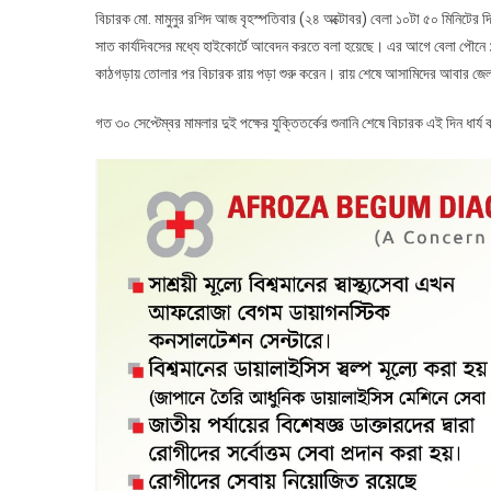
বিচারক মো. মামুনুর রশিদ আজ বৃহস্পতিবার (২৪ অক্টোবর) বেলা ১০টা ৫০ মিনিটের 
সাত কার্যদিবসের মধ্যে হাইকোর্টে আবেদন করতে বলা হয়েছে। এর আগে বেলা পৌনে
কাঠগড়ায় তোলার পর বিচারক রায় পড়া শুরু করেন। রায় শেষে আসামিদের আবার জেল
গত ৩০ সেপ্টেম্বর মামলার দুই পক্ষের যুক্তিতর্কের শুনানি শেষে বিচারক এই দিন ধা