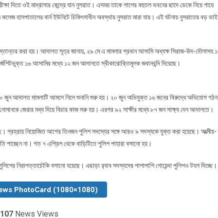
্ষা দিতে ওই মাদ্রাসার কেন্দ্রে যান নুসরাত। এসময় তাকে পাশের বহুতল ভবনের ছাদে ডেকে নিয়ে গায়ে
 কলেজ হাসপাতালের বার্ন ইউনিটে চিকিৎসাধীন অবস্থায় নুসরাত মারা যায়। এই ঘটনায় নুসরাতের বড় ভাই
স্তান্তর করা হয়। আদালত সূত্র জানায়, ২৯ মে এ মামলার প্রধান আসামি অধ্যক্ষ সিরাজ-উদ-দৌলাসহ 
জশিটভুক্ত ১৬ আসামির মধ্যে ১২ জন আদালতে স্বীকারোক্তিমূলক জবানবন্দি দিয়েছে।
য়। ১০ জুন আদালত মামলাটি আমলে নিলে শুনানি শুরু হয়। ২০ জুন অভিযুক্ত ১৬ জনের বিরুদ্ধে অভিযোগ গঠন
োমানকে জেরার মধ্য দিয়ে বিচার কাজ শুরু হয়। এরপর ৯২ সাক্ষীর মধ্যে ৮৭ জন সাক্ষ্য দেন আদালতে।
ছে। প্রহরায় নিয়োজিত আগের তিনজন পুলিশ সদস্যের সঙ্গে আরও ৯ সদস্যকে যুক্ত করা হয়েছে। আত্মীয়-
ি পাচ্ছেন না। গত ৭ এপ্রিল থেকে বাড়িটিতে পুলিশ পাহারা বসানো হয়।
পুলিশের নিরাপত্তাচৌকি বসানো হয়েছে। এছাড়া র‌্যাব সদস্যদের পাশাপাশি গোয়েন্দা পুলিশও টহল দিচ্ছে।
ews PhotoCard (1080×1080)
107
News Views