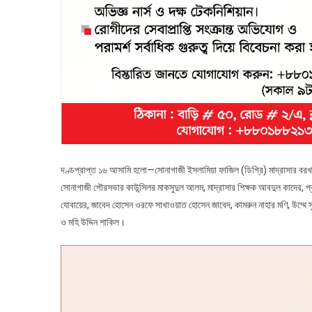
দণ্ডপ্রাপ্ত ১৬ আসামি হলো—সোনাগাজী ইসলামিয়া ফাজিল (ডিগ্রি) মাদ্রাসার বর
সোনাগাজী পৌরসভার কাউন্সিলর মাকসুদুল আলম, মাদ্রাসার শিক্ষক আবদুল কাদের, প্রভ
যোবায়ের, জাবেদ হোসেন ওরফে সাখাওয়াত হোসেন জাবেদ, কামরুন নাহার মণি, উম্মে সু
ও মহি উদ্দিন শাকিল।