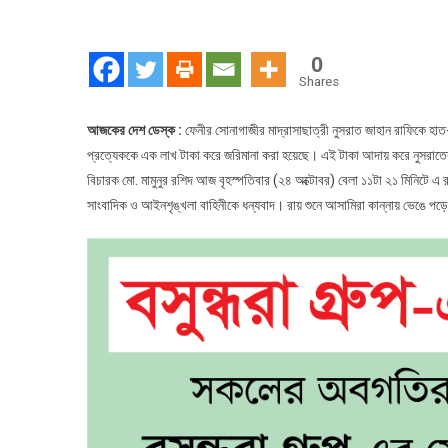
নু
পু
হত
0
১৬
Shares
আস
মৃত
আজকের দেশ ডেস্ক :
ফেনীর সোনাগাজীর মাদ্রাসাছাত্রী নুসরাত জাহান রাফিকে হা
প্রত্যেককে এক লাখ টাকা করে জরিমানা করা হয়েছে। এই টাকা আদায় করে নুসরাতের 
বিচারক মো. মামুনুর রশিদ আজ বৃহস্পতিবার (২৪ অক্টোবর) বেলা ১১টা ২১ মিনিটে এ র
সাংবাদিক ও আইনশৃঙ্খলা বাহিনীকে ধন্যবাদ। রায় শুনে আসামিরা কান্নায় ভেঙে পড়