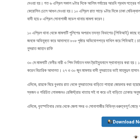
দেওয়া হয়। গত ৬ এপ্রিল সকাল ৯টার দিকে আলিম পর্যায়ের আরবি প্রথম পত্রের পরীক
কেরোসিন ঢেলে আগুন দেওয়া হয়। ১০ এপ্রিল রাত সাড়ে ৯টার দিকে ঢাকা মেডিক্যাল
বাদী হয়ে ৮ এপ্রিল সোনাগাজী মডেল থানায় মামলা করেন।
১০ এপ্রিল থানা থেকে মামলাটি পুলিশের অপরাধ তদন্ত বিভাগের (পিবিআই) কাছে হ
জনকে অভিযুক্ত করে আদালতে ৮০৮ পৃষ্ঠার অভিযোগপত্র দাখিল করে পিবিআই। চার্
নুসরাত জাহান রাফি
৩০ মে মামলাটি ফেনীর নারী ও শিশু নির্যাতন দমন ট্রাইব্যুনালে স্থানান্তর করা হ
করেন বিচারিক আদালত। ২৭ ও ৩০ জুন মামলার বাদী নুসরাতের ভাই মাহমুদুল হাসান ন
এদিকে, রায়কে ঘিরে বুধবার রাত থেকে নুসরাতদের বাড়িতে পাহারা জোরদার করা হয়ে
স্বজন ও পরিচিত লোকজনও রেজিস্ট্রার খাতায় সই না করে ওই বাড়িতে ঢোকার অনুমত
এদিকে, বৃহস্পতিবার ভোর থেকে জেলা সদর ও সোনাগাজীর বিভিন্ন গুরুত্বপূর্ণ মোড়ে 
Download N