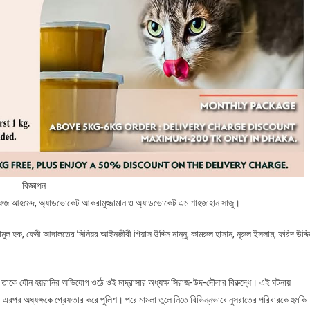
বিজ্ঞাপন
হাফেজ আহমেদ, অ্যাডভোকেট আকরামুজ্জামান ও অ্যাডভোকেট এম শাহজাহান সাজু।
হক, ফেনী আদালতের সিনিয়র আইনজীবী গিয়াস উদ্দিন নান্নু, কামরুল হাসান, নূরুল ইসলাম, ফরিদ উদ্দি
ি। তাকে যৌন হয়রানির অভিযোগ ওঠে ওই মাদ্রাসার অধ্যক্ষ সিরাজ-উদ-দৌলার বিরুদ্ধে। এই ঘটনায়
। এরপর অধ্যক্ষকে গ্রেফতার করে পুলিশ। পরে মামলা তুলে নিতে বিভিন্নভাবে নুসরাতের পরিবারকে হুমকি