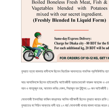
নুসরাত হত্যা মামলায় বাদীপক্ষে ছিলেন বিচারিক আদালতের পাবলিক প্রসিকিউটর 
আর আসামিপক্ষে ছিলেন হাইকোর্টের আাইনজীবী অ্যাডভোকেট ফারুক আহমেদ ও এনামুল 
নয়ন ও মাহফুজুল হক, আহসান কবির বেঙ্গল, সিরাজুল হক মিন্টুসহ ২০ জন আইনজীবী।
সোনাগাজী ইসলামিয়া ফাজিল মাদ্রাসার আলিম পরীক্ষার্থী ছিলেন নুসরাত জাহান রাফ
নুসরাতের মা শিরিন আক্তার বাদী হয়ে ২৭ মার্চ সোনাগাজী থানায় মামলা দায়ের করেন