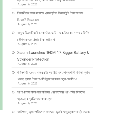
ক্রিমিনাল মিস মামলা, বিচার বিভাগে নতুন মাইলফলক
August 6, 2026
শিক্ষার্থীদের জন্য দারাজে এক্সক্লুসিভ ডিসকাউন্ট নিয়ে আসছে
রিয়েলমি সি১০০এক্স
August 6, 2026
রংপুরে বিএসটিআইর মোবাইল কোর্ট : অকটেনে কম দেওয়ায় ফিলিং
স্টেশনকে ৩০ হাজার টাকা জরিমানা
August 6, 2026
Xiaomi Launches REDMI 17: Bigger Battery &
Stronger Protection
August 6, 2026
দীর্ঘস্থায়ী ৭,৫০০ এমএএইচ ব্যাটারি এবং শক্তিশালী গরিলা গ্লাস
৭আই সুরক্ষা নিয়ে শাওমি উন্মোচন করল নতুন রেডমি ১৭
August 6, 2026
শরণখোলায় মাদক কারবারিদের গ্রেফতারের পর ওসির বিরুদ্ধে
ষড়যন্ত্রের প্রতিবাদে মানববন্ধন
August 6, 2026
স্মার্টফোন, অ্যালগরিদম ও গণতন্ত্র: জুলাই অভ্যুত্থানের দুই বছরের