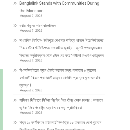
Banglalink Stands with Communities During
the Monsoon
August 7, 2026
বর্ষায় মানুষের পাশে বাংলালিংক
August 7, 2026
সাংবাদিক নির্যাতন- উলিপুরে পেশাগত দায়িত্ব পালনে গিয়ে নির্যাতনের
শিকার স্টার টেলিভিশনের সাংবাদিক জুবাইর : জুলাই গণঅভ্যুত্থান
দিবসের অনুষ্ঠানস্থল থেকে টেনে বের করে পিটালো বিএনপি-ছাত্রদল
August 7, 2026
বিএসটিআইয়ের ল্যাব টেস্টে ভয়াবহ তথ্য: বাজারের ৮ ব্র্যান্ডের
ফর্সাকারী ক্রিমে প্রাণঘাতী মাত্রার মার্কারি, প্রশ্নের মুখে তদারকি
ব্যবস্থা !
August 7, 2026
হাসিনার দিল্লিতে মিডিয়া ব্রিফিং ঘিরে তীব্র ক্ষোভ ঢাকার : ভারতের
ভূমিকা নিয়ে পররাষ্ট্র মন্ত্রণালয়ের কড়া প্রতিক্রিয়া
August 7, 2026
মাত্র ১১ কার্যদিবসে হাইকোর্টে নিষ্পত্তি ৫০ হাজারের বেশি পুরাতন