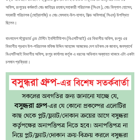
অফিস, রংপুরের কর্মকর্তা মোঃ জাহিদুর রহমান,সহাকারী পরিচালক (সিএম ), মোঃ বিল্লাল হোসেন,
সহকারী পরিচালক (মেট্রোলজি) ও মোঃ মেসবাহ-উল-হাসান, ফিল্ড অফিসার( সিএম) উপস্থিত
ছিলেন।
বাংলাদেশ স্ট্যান্ডার্ড এন্ড টেস্টিং ইনস্টিটিউশন (বিএসটিআই) এর বিভাগীয় অফিস, রংপুর এর
বিভাগীয় প্রধান উপ-পরিচালক মফিজ উদ্দিন আহমেদ আজকের দেশ ডটকম কে জানান, জনস্বার্থে
বিএসটিআই বিভাগীয় অফিস, রংপুর কার্যালয় কর্তৃক এ ধরনের অভিযান অব্যাহত থাকবে এটা একটা
চলমান প্রক্রিয়া।