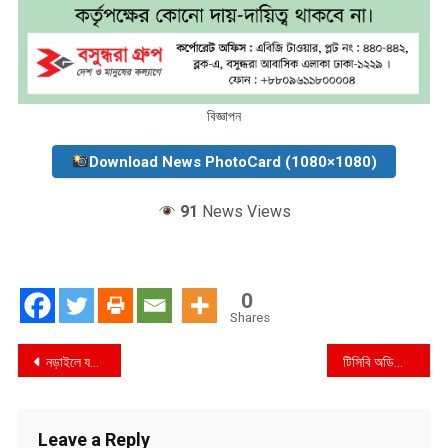
বিজ্ঞাপন
Download News PhotoCard (1080×1080)
91
News Views
0
Shares
Post
নড়াইলে যথাজগ্য মর্যাদায় শহীদ বুদ্ধিজীবী দিবস পালিত
টিসিবি অডিটোরিয়ামে জেলা- উপজেলা প্রতিনিধি সম্মেলন এবং ভোক্তা-অধিকার শক্তিশালীকরণ বিষয়ক সেমিনার অনুষ্ঠিত
navigation
Leave a Reply