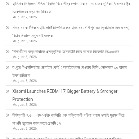
হাসিনার দিল্লিতে মিডিয়া ব্রিফিং ঘিরে তীব্র ক্ষোভ ঢাকার : ভারতের ভূমিকা নিয়ে পররাষ্ট্র
মন্ত্রণালয়ের কড়া প্রতিক্রিয়া
August 7, 2026
মাত্র ১১ কার্যদিবসে হাইকোর্টে নিষ্পত্তি ৫০ হাজারের বেশি পুরাতন ক্রিমিনাল মিস মামলা,
বিচার বিভাগে নতুন মাইলফলক
August 6, 2026
শিক্ষার্থীদের জন্য দারাজে এক্সক্লুসিভ ডিসকাউন্ট নিয়ে আসছে রিয়েলমি সি১০০এক্স
August 6, 2026
রংপুরে বিএসটিআইর মোবাইল কোর্ট : অকটেনে কম দেওয়ায় ফিলিং স্টেশনকে ৩০ হাজার
টাকা জরিমানা
August 6, 2026
Xiaomi Launches REDMI 17: Bigger Battery & Stronger
Protection
August 6, 2026
দীর্ঘস্থায়ী ৭,৫০০ এমএএইচ ব্যাটারি এবং শক্তিশালী গরিলা গ্লাস ৭আই সুরক্ষা নিয়ে
শাওমি উন্মোচন করল নতুন রেডমি ১৭
August 6, 2026