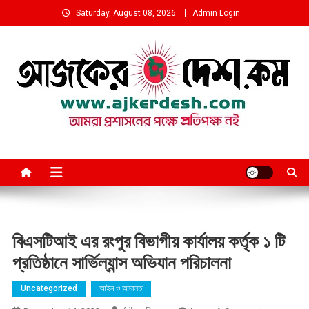
Skip
Saturday, August 08, 2026
Admin Login
to
content
আমরা প্রশাসনের পক্ষে প্রতিপক্ষ নই
বিএসটিআই এর রংপুর বিভাগীয় কার্যালয় কর্তৃক ১ টি
প্রতিষ্ঠানে সার্ভিল্যান্স অভিযান পরিচালনা
Uncategorized
আইন ও আদালত