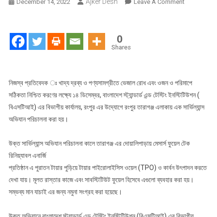
Ajker Desh
On
December 14, 2022
Leave A Comment
বিএসটিআই
এর
রংপুর
0
বিভাগীয়
Shares
কার্যালয়
কর্তৃক
১
নিজস্ব প্রতিবেদক ঃ খাদ্য দ্রব্য ও পণ্যসামগ্রীতে ভেজাল রোধ এবং ওজন ও পরিমাপে
টি
সঠিকতা নিশ্চিত করণের লক্ষ্যে ১৪ ডিসেম্বর, বাংলাদেশ স্ট্যান্ডার্ড এন্ড টেস্টিং ইনস্টিটিউশন (
প্রতিষ্ঠানে
বিএসটিআই) এর বিভাগীয় কার্যালয়, রংপুর এর উদ্যোগে রংপুর তারাগঞ্জ এলাকায় এক সার্ভিল্যান্স
সার্ভিল্যান্স
অভিযান পরিচালনা করা হয়।
অভিযান
পরিচালনা
উক্ত সার্ভিল্যান্স অভিযান পরিচালনা কালে তারাগঞ্জ এর দোয়ালিপাড়ায় মেসার্স ফুয়েল টেক
রিনিয়্যাবল এনার্জি
প্রতিষ্ঠান এ পুরাতন টায়ার পুড়িয়ে টায়ার পাইরোলাইসিস ওয়েল (TPO) ও কার্বন উৎপাদন করতে
দেখা যায়। মূলত রাস্তার কাজে এবং সাবস্টিটিউট ফুয়েল হিসেবে এগুলো ব্যবহার করা হয়।
সম্ভব্য মান যাচাই এর জন্য নমুনা সংগ্রহ করা হয়েছে।
উক্ত অভিযানে বাংলাদেশ স্ট্যান্ডার্ড এন্ড টেস্টিং ইনস্টিটিউশন (বিএসটিআই) এর বিভাগীয়