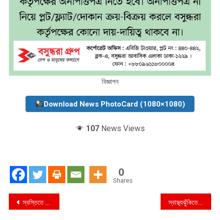
বিজ্ঞাপন
Download News PhotoCard (1080×1080)
107
News Views
0
Shares
Post
স্বস্তিতে আ’লীগ
স্বাস্থ্যঝুঁকিতে শিক্ষার্থীরা