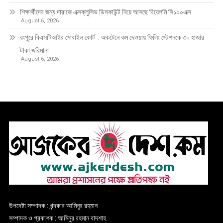
শিক্ষার্থীদের জন্য দারাজে এক্সক্লুসিভ ডিসকাউন্ট নিয়ে আসছে রিয়েলমি সি১০০এক্স
August 6, 2026
রংপুরে বিএসটিআইর মোবাইল কোর্ট : অকটেনে কম দেওয়ায় ফিলিং স্টেশনকে ৩০ হাজার
টাকা জরিমানা
August 6, 2026
উপদেষ্টা সম্পাদক : খন্দকার আমিনুর রহমান
সম্পাদক ও প্রকাশক : আমিনুর রহমান বাদশাহ