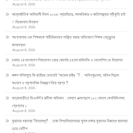
August 8, 2026
আন্তর্জাতিক আদিবাসী দিবস ২০২৬: ন্যায়বিচার, সমঅধিকার ও জাতিসত্ত্বার স্বীকৃতি চাই
– নিকোলাস বিশ্বাস
August 8, 2026
শরণখোলায় এক শিক্ষককে শারীরিকভাবে লাঞ্ছিত করার অভিযোগে শিক্ষক নেতৃবৃন্দের
মানববন্ধন
August 8, 2026
ঢাকায় ২য় বাংলাদেশ লিবারেশন ওয়ার কোর্সের ৫৪তম কমিশনিং ও ফেলোশিপ ডে উদ্‌যাপন
August 8, 2026
জঙ্গল সলিমপুরে কি রাষ্ট্রের ভেতরেই ‘আরেক রাষ্ট্র ’? : আইনশৃঙ্খলা, অবৈধ বিদ্যুৎ
সংযোগ ও প্রশাসনিক নিয়ন্ত্রণ নিয়ে প্রশ্ন ?
August 8, 2026
যাত্রাবাড়ীতে ডিএনসি’র ঝটিকা অভিযান : সোহাগ এক্সপ্রেসে ১০০ বোতল ফেনসিডিলসহ
গ্রেপ্তার ১
August 8, 2026
ফুয়াদের বক্তব্য ‘বিদ্বেষপূর্ণ’ : ঢাকা বিশ্ববিদ্যালয়ের সুনাম রক্ষায় ফুয়াদের বিরুদ্ধে ব্যবস্থা
চেয়ে নোটিশ