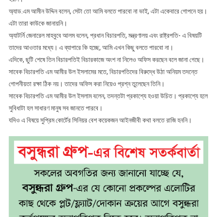
অ্যাড.এম আমীন উদ্দিন বলেন, সেটা তো আমি বলতে পারবো না ভাই, এটা একেবারে গোপনে হয়।
এটা তারা কাউকে জানায়নি।
অ্যাটর্নি জেনারেল মাহবুবে আলম বলেন, প্রধান বিচারপতি, মন্ত্রণালয় এবং রাষ্ট্রপতি- এ বিষয়টি
তাদের আওতার মধ্যে। এ ব্যাপারে কি হচ্ছে, আমি এখন কিছু বলতে পারবো না।
এদিকে, ছুটি শেষে তিন বিচারপতিই বিচারকাজে অংশ না নিলেও অফিস করছেন বলে জানা গেছে।
সাবেক বিচারপতি এম আমীর উল ইসলামের মতে, বিচারপতিদের বিরুদ্ধে উঠা অনিয়ম তদন্তে
গোপনীয়তা রক্ষা ঠিক নয়। তাদের অফিস করা নিয়েও প্রশ্ন তুলেছেন তিনি।
সাবেক বিচারপতি এম আমীর উল ইসলাম বলেন, তদন্তটা প্রকাশ্যে হওয়া উচিত। প্রকাশ্যে হলে
সুবিধাটা হল সাধারণ মানুষ সব জানতে পারবে।
যদিও এ বিষয়ে সুপ্রিম কোর্টের সিনিয়র বেশ কয়েকজন আইনজীবী কথা বলতে রাজি হননি।