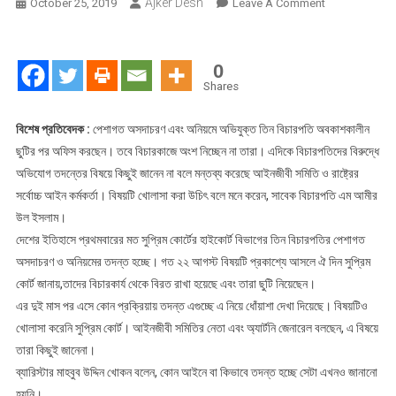
Ajker Desh
On
October 25, 2019
Leave A Comment
বিচারপতিদের
বিচার
নিয়েই
0
ধোঁয়াশা
Shares
অফিস
করছেন
বিশেষ প্রতিবেদক :
পেশাগত অসদাচরণ এবং অনিয়মে অভিযুক্ত তিন বিচারপতি অবকাশকালীন
৩
ছুটির পর অফিস করছেন। তবে বিচারকাজে অংশ নিচ্ছেন না তারা। এদিকে বিচারপতিদের বিরুদ্ধে
অভিযুক্ত
অভিযোগ তদন্তের বিষয়ে কিছুই জানেন না বলে মন্তব্য করেছে আইনজীবী সমিতি ও রাষ্ট্রের
সর্বোচ্চ আইন কর্মকর্তা। বিষয়টি খোলাসা করা উচিৎ বলে মনে করেন, সাবেক বিচারপতি এম আমীর
উল ইসলাম।
দেশের ইতিহাসে প্রথমবারের মত সুপ্রিম কোর্টের হাইকোর্ট বিভাগের তিন বিচারপতির পেশাগত
অসদাচরণ ও অনিয়মের তদন্ত হচ্ছে। গত ২২ আগস্ট বিষয়টি প্রকাশ্যে আসলে ঐ দিন সুপ্রিম
কোর্ট জানায়,তাদের বিচারকার্য থেকে বিরত রাখা হয়েছে এবং তারা ছুটি নিয়েছেন।
এর দুই মাস পর এসে কোন প্রক্রিয়ায় তদন্ত এগুচ্ছে এ নিয়ে ধোঁয়াশা দেখা দিয়েছে। বিষয়টিও
খোলাসা করেনি সুপ্রিম কোর্ট। আইনজীবী সমিতির নেতা এবং অ্যার্টনি জেনারেল বলছেন, এ বিষয়ে
তারা কিছুই জানেনা।
ব্যারিস্টার মাহবুব উদ্দিন খোকন বলেন, কোন আইনে বা কিভাবে তদন্ত হচ্ছে সেটা এখনও জানানো
হয়নি।