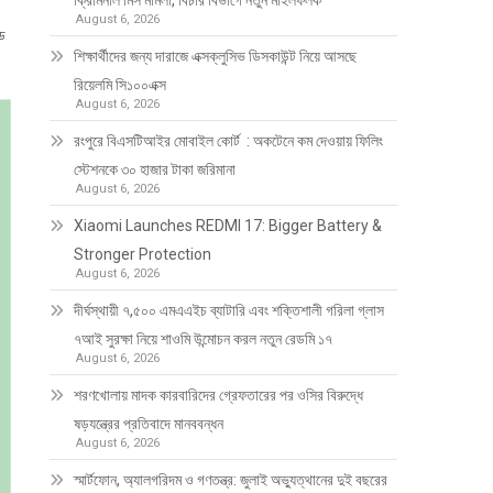
ক্রিমিনাল মিস মামলা, বিচার বিভাগে নতুন মাইলফলক
August 6, 2026
্ড
শিক্ষার্থীদের জন্য দারাজে এক্সক্লুসিভ ডিসকাউন্ট নিয়ে আসছে
রিয়েলমি সি১০০এক্স
August 6, 2026
রংপুরে বিএসটিআইর মোবাইল কোর্ট : অকটেনে কম দেওয়ায় ফিলিং
স্টেশনকে ৩০ হাজার টাকা জরিমানা
August 6, 2026
Xiaomi Launches REDMI 17: Bigger Battery &
Stronger Protection
August 6, 2026
দীর্ঘস্থায়ী ৭,৫০০ এমএএইচ ব্যাটারি এবং শক্তিশালী গরিলা গ্লাস
৭আই সুরক্ষা নিয়ে শাওমি উন্মোচন করল নতুন রেডমি ১৭
August 6, 2026
শরণখোলায় মাদক কারবারিদের গ্রেফতারের পর ওসির বিরুদ্ধে
ষড়যন্ত্রের প্রতিবাদে মানববন্ধন
August 6, 2026
স্মার্টফোন, অ্যালগরিদম ও গণতন্ত্র: জুলাই অভ্যুত্থানের দুই বছরের