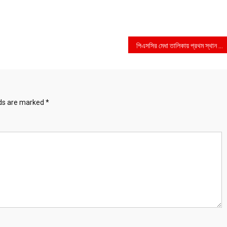
পিএসসির মেধা তালিকায় প্রথম স্থান অর্জনকারীকে বাদ দিয়ে তার-ই জুনিয়র কর্মকর্তাকে রেলওয়ের মহাপরিচালক নিয়োগ
lds are marked
*