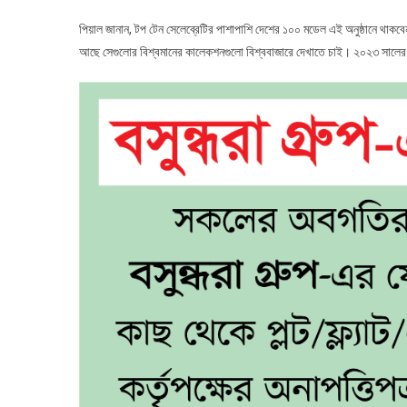
পিয়াল জানান, টপ টেন সেলেব্রেটির পাশাপাশি দেশের ১০০ মডেল এই অনুষ্ঠানে থাকব
আছে সেগুলোর বিশ্বমানের কালেকশনগুলো বিশ্ববাজারে দেখাতে চাই। ২০২৩ সালের 