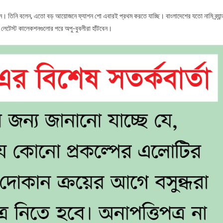
েন। তিনি বলেন, এতো বড় আয়োজনে ফ্যাশন শো এবারই প্রথম করতে যাচ্ছি। বাংলাদেশের যতো নামি ব্র্যান
লেটেস্ট কালেকশনগুলোর পরে অপু-বুবলীরা হাঁটবেন।