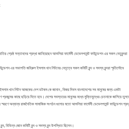
On
t
মহান
বিজয়
দিবস
উপলক্ষে
আশুলিয়া
ফার্মেসী
ডেভেলপমেন্ট
 শ্রেষ্ঠ সন্তানদের শ্রদ্ধা জানিয়েছেন আশুলিয়া ফার্মেসী ডেভেলপমেন্ট ফাউন্ডেশন এর সকল নেতৃবৃন্দরা
ফাউন্ডেশনের
জাতীয়
ন্ডেশন এর সভাপতি জহিরুল ইসলাম খান লিটনের নেতৃত্বে সকল কমিটি বৃন্দ ও সদস্য বৃন্দরা স্মৃতিসৌধে
স্মৃতিসৌধের
শহীদ
বেদীতে
ুল ইসলাম খান লিটন আজকের দেশ ডটকম কে জানান , বিজয় দিবস বাংলাদেশের সব মানুষের জন্য একটা
শ্রদ্ধা
ণ প্রজন্মের কাছে ছড়িয়ে দিতে হবে। দেশের সবস্তরের মানুষের মধ্যে মু‌ক্তিযুদ্ধের চেতনাকে জা‌গিয়ে তুলত
জ্ঞাপন
স্মরণে অন্যান্য রাজনৈতিক সামাজিক সংগঠন গুলোর মতো আশুলিয়া ফার্মেসী ডেভেলপমেন্ট ফাউন্ডেশন শ্রদ্
ৃন্দ, বিভিন্ন জোন কমিটি বৃন্দ ও সদস্য বৃন্দ উপস্থিত ছিলেন।