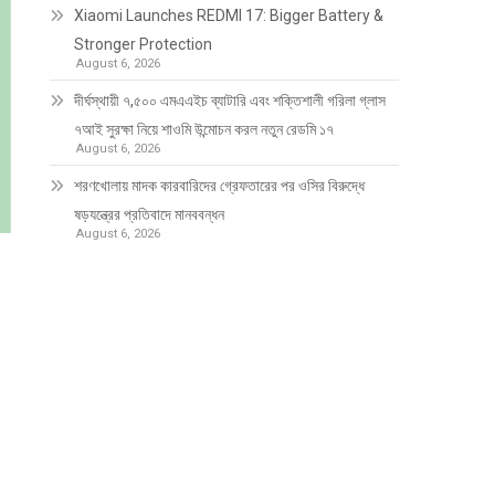
Xiaomi Launches REDMI 17: Bigger Battery &
Stronger Protection
August 6, 2026
দীর্ঘস্থায়ী ৭,৫০০ এমএএইচ ব্যাটারি এবং শক্তিশালী গরিলা গ্লাস
৭আই সুরক্ষা নিয়ে শাওমি উন্মোচন করল নতুন রেডমি ১৭
August 6, 2026
শরণখোলায় মাদক কারবারিদের গ্রেফতারের পর ওসির বিরুদ্ধে
ষড়যন্ত্রের প্রতিবাদে মানববন্ধন
August 6, 2026