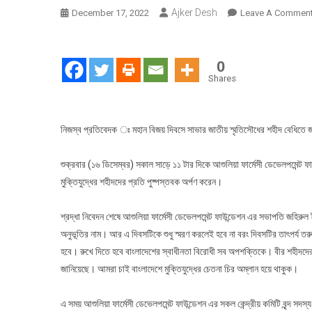
Ajker Desh
December 17, 2022
Leave A Commen
0
Shares
নিজস্ব প্রতিবেদক ঃ মহান বিজয় দিবসে সাভার জাতীয় স্মৃতিসৌধের শহীদ বেধিতে জাতির
শুক্রবার (১৬ ডিসেম্বর) সকাল সাড়ে ১১ টার দিকে আশুলিয়া ফার্মেসী ডেভেলপমেন্ট ফাউ
মুক্তিযুদ্ধের শহীদদের প্রতি পুষ্পস্তবক অর্পণ করেন।
শ্রদ্ধা নিবেদন শেষে আশুলিয়া ফার্মেসী ডেভেলপমেন্ট ফাউন্ডেশন এর সভাপতি জহির
অনুভূ‌তির নাম। আর এ দিবস‌টিকে শুধু স্মরণ করলেই হবে না বরং দিবস‌টির তাৎপর্য তরু
হবে। রুখে দিতে হবে বাংলাদেশের স্বাধীনতা বিরোধী সব অপশ‌ক্তিকে। বীর শহীদদের 
জানিয়েছে। আমরা চাই বাংলাদেশে মুক্তিযুদ্ধের চেতনা চির অম্লান হয়ে থাকুক।
এ সময় আশুলিয়া ফার্মেসী ডেভেলপমেন্ট ফাউন্ডেশন এর সকল কেন্দ্রীয় কমিটি বৃন্দ সদস্য ব