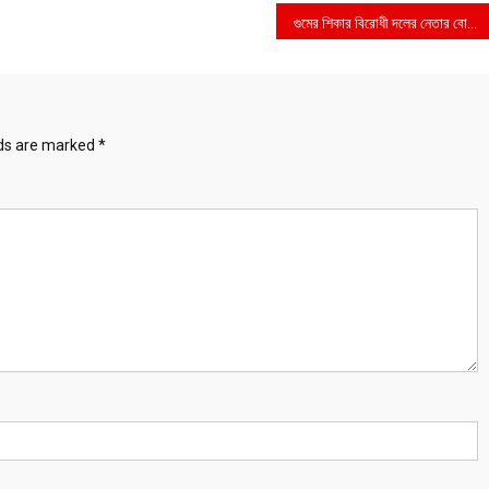
গুমের শিকার বিরোধী দলের নেতার বোনের বাসায় ঢাকাস্থ মার্কিন রাষ্ট্রদূত
lds are marked
*