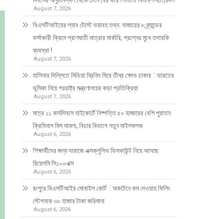
দিবসের অনুষ্ঠানস্থল থেকে টেনে বের করে পিটালো বিএনপি-ছাত্রদল
August 7, 2026
বিএসটিআইয়ের ল্যাব টেস্টে ভয়াবহ তথ্য: বাজারের ৮ ব্র্যান্ডের
ফর্সাকারী ক্রিমে প্রাণঘাতী মাত্রার মার্কারি, প্রশ্নের মুখে তদারকি
ব্যবস্থা !
August 7, 2026
হাসিনার দিল্লিতে মিডিয়া ব্রিফিং ঘিরে তীব্র ক্ষোভ ঢাকার : ভারতের
ভূমিকা নিয়ে পররাষ্ট্র মন্ত্রণালয়ের কড়া প্রতিক্রিয়া
August 7, 2026
মাত্র ১১ কার্যদিবসে হাইকোর্টে নিষ্পত্তি ৫০ হাজারের বেশি পুরাতন
ক্রিমিনাল মিস মামলা, বিচার বিভাগে নতুন মাইলফলক
August 6, 2026
শিক্ষার্থীদের জন্য দারাজে এক্সক্লুসিভ ডিসকাউন্ট নিয়ে আসছে
রিয়েলমি সি১০০এক্স
August 6, 2026
রংপুরে বিএসটিআইর মোবাইল কোর্ট : অকটেনে কম দেওয়ায় ফিলিং
স্টেশনকে ৩০ হাজার টাকা জরিমানা
August 6, 2026