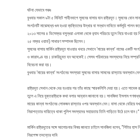
ঘটনা যেভাবে শুরুঃ
বুধবার সকাল ৯টা ৫ মিনিটে শাহীনবাগে সুমনের বাসায় যান রাষ্ট্রদূত। সুমনের বোন 
সংগঠনটি মাঝেমধ্যে গুম হওয়া ব্যক্তিদের উদ্ধার বা সন্ধান দাবিতে কর্মসূচি পালন ক
২০১৩ সালের ৪ ডিসেম্বর বসুন্ধরা এলাকা থেকে র‍্যাব পরিচয়ে তুলে নিয়ে যাওয়া হয়
২৫ নম্বর ওয়ার্ড) সাধারণ সম্পাদক ছিলেন।
সুমনের বাসায় মার্কিন রাষ্ট্রদূত যাওয়ার খবরে সেখানে ‘মায়ের কান্না’ নামের একট
ও কারাদণ্ড হয়। চাকরিচ্যুত হন অনেকেই। সেসব পরিবারের সদস্যদের নিয়ে সম্প্রত
বিবেচনা করা হয়।
বুধবার ‘মায়ের কান্না’ সংগঠনের সদস্যরা সুমনের বাসার সামনের রাস্তায় অবস্থান নেন। 
রাষ্ট্রদূত সেখান থেকে বের হওয়ার পর তাঁর কাছে স্মারকলিপি দেয়া হয়। এতে সাবেক 
তুলে এ নিয়ে যুক্তরাষ্ট্রকে কথা বলার আহ্বান জানানো হয়। সানজিদা ইসলাম গণমাধ্য
মায়ের কান্না সংগঠনের লোকজন রাস্তার ওপর অবস্থান নেন। বাসা থেকে বেরিয়ে যখন
নিরাপত্তার দায়িত্বে থাকা পুলিশ সদস্যদের সহায়তায় তিনি গাড়িতে উঠে চলে যান।”
মার্কিন রাষ্ট্রদূতের সঙ্গে আলোচনার বিষয় জানতে চাইলে সানজিদা বলেন, “পিটার হাস
নিরপেক্ষ তদন্তের দাবি