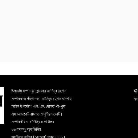
উপদেষ্টা সম্পাদক : খন্দকার আমিনুর রহমান
© 
সম্পাদক ও প্রকাশক : আমিনুর রহমান বাদশাহ
ব্
আইন উপদেষ্টা : এস. এম. দৌলত -ই-খুদা
এ্যাডভোকেট বাংলাদেশ সুপ্রিম কোর্ট।
সম্পাদকীয় ও বাণিজ্যিক কার্যালয়
২৬ বঙ্গবন্ধু অ্যাভিনিউ
ব্যাভিলন সেন্টার (৩য় তলা),ঢাকা ১০০০।