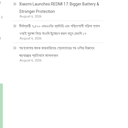
া
Xiaomi Launches REDMI 17: Bigger Battery &
Stronger Protection
রী।
August 6, 2026
দীর্ঘস্থায়ী ৭,৫০০ এমএএইচ ব্যাটারি এবং শক্তিশালী গরিলা গ্লাস
৭আই সুরক্ষা নিয়ে শাওমি উন্মোচন করল নতুন রেডমি ১৭
ো
August 6, 2026
শরণখোলায় মাদক কারবারিদের গ্রেফতারের পর ওসির বিরুদ্ধে
ষড়যন্ত্রের প্রতিবাদে মানববন্ধন
August 6, 2026