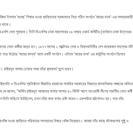
সানজিদা ইসলাম ‘গুমের’ শিকার হওয়া ব্যক্তিদের স্বজনদের নিয়ে গঠিত সংগঠন ‘মায়ের ডাক’-এর সমন্বয়কার
রে থাকে।
 বিএনপি নেতা সুমনকে। তিনি বিএনপির ঢাকা মহানগরের ৩৮ নম্বর ওয়ার্ড কমিটির (বর্তমানে ঢাকা উত্তরের
ি সংগঠনের নেতা-কর্মীরা জড়ো হন। ১৯৭৭ সালের ২ অক্টোবর সেনা ও বিমানবাহিনীর বেশ কয়েকজন সদস্যের ফাঁ
ি গড়ে উঠেছে ‘মায়ের কান্না’ নামে একটি সংগঠন। এটাকে ‘মায়ের ডাক’ এর কাউন্টার সংগঠন হিসেবে
রাষ্ট্রদূত বাসায় ঢোকার সময় তাঁরা প্ল্যাকার্ড তুলে ধরেন।
রাষ্ট্রপতি ও বিএনপির প্রতিষ্ঠাতা জিয়াউর রহমানের সামরিক সরকারের বিরুদ্ধে মানবাধিকার লঙ্ঘনের অভি
ম কে জানান, “মার্কিন রাষ্ট্রদূত আমাদের বাসায় আসার ৪০ মিনিট আগে আওয়ামী লীগের স্থানীয় নেতা-কর্মী
 তিনি গাড়িতে উঠছিলেন, তখন তাঁরা কথা বলার চেষ্টা করেন। একপর্যায়ে হট্টগোলও হয়। পরে তাঁর
 নিখোঁজ হওয়া ব্যক্তির পরিবারের সদস্যদের বিষয়ে খোঁজ নিয়েছেন। আমরা তাঁর কাছে ঘটনাগুলোর সুষ্ঠু ও