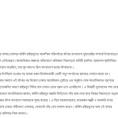
গুমের
শিকার
বিরোধী
দলের
নেতার
বোনের
বাসায়
ঢাকাস্থ
মার্কিন
ঢাকাস্থ মার্কিন রাষ্ট্রদূতের আকস্মিক পরিদর্শনের ঘটনায় বাংলাদেশ-যুক্তরাষ্ট্র সম্পর্কে টানাপোড়েন
রাষ্ট্রদূত
্রিয়া দেখিয়েছেন।মানবাধিকার লঙ্ঘনের অভিযোগে অভিজাত নিরাপত্তা বাহিনী র‍্যাপিড অ্যাকশন ব্যাটালিয়ন
্ঞা আরোপ করেছিল, তার মূল কারণও ছিল বাংলাদেশে গুমের ঘটনাগুলো।
র বাসায় উপস্থিত হওয়ার পর কয়েক ডজন বিক্ষোভকারী একটি নতুন সংগঠনের ব্যানারে সেখানে জড়ো হন।
বুধবার সকালে ওই ঘটনার পর বিকেলে ঢাকার আমেরিকান সেন্টারে এক অনুষ্ঠান শেষে সাংবাদিকদের প্রশ্নের
ত্তাজনিত কারণে রাষ্ট্রদূত পিটার হাস সেখান থেকে দ্রুত চলে এসেছিলেন। এ বিষয়টি দূতাবাসের পক্ষ থেক
িকেলে সাংবাদিকদের জানান, মার্কিন রাষ্ট্রদূত জরুরি ভিত্তিতে তাঁর সঙ্গে দেখা করে নিজের নিরাপত্তা শঙ্ক
াজ্ঞার ঘটনা বাংলাদেশ সরকারকে ক্ষুব্ধ করেছে। এ নিয়ে সরকারপ্রধান, কয়েকজন মন্ত্রী ও সরকারি দলের
 ঢাকার শাহীনবাগ এলাকায়, সেখানেই তাঁর বোন বসবাস করেন। মার্কিন রাষ্ট্রদূতের সঙ্গে ওই বাসায়
স্কের অফিসার লিকা জনসন।