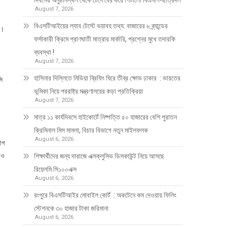
দিবসের অনুষ্ঠানস্থল থেকে টেনে বের করে পিটালো বিএনপি-ছাত্রদল
August 7, 2026
বিএসটিআইয়ের ল্যাব টেস্টে ভয়াবহ তথ্য: বাজারের ৮ ব্র্যান্ডের
ী।
ফর্সাকারী ক্রিমে প্রাণঘাতী মাত্রার মার্কারি, প্রশ্নের মুখে তদারকি
ব্যবস্থা !
August 7, 2026
হাসিনার দিল্লিতে মিডিয়া ব্রিফিং ঘিরে তীব্র ক্ষোভ ঢাকার : ভারতের
সি
ভূমিকা নিয়ে পররাষ্ট্র মন্ত্রণালয়ের কড়া প্রতিক্রিয়া
August 7, 2026
মাত্র ১১ কার্যদিবসে হাইকোর্টে নিষ্পত্তি ৫০ হাজারের বেশি পুরাতন
ক্রিমিনাল মিস মামলা, বিচার বিভাগে নতুন মাইলফলক
August 6, 2026
যোগ
 ও
শিক্ষার্থীদের জন্য দারাজে এক্সক্লুসিভ ডিসকাউন্ট নিয়ে আসছে
রিয়েলমি সি১০০এক্স
August 6, 2026
রংপুরে বিএসটিআইর মোবাইল কোর্ট : অকটেনে কম দেওয়ায় ফিলিং
স্টেশনকে ৩০ হাজার টাকা জরিমানা
August 6, 2026