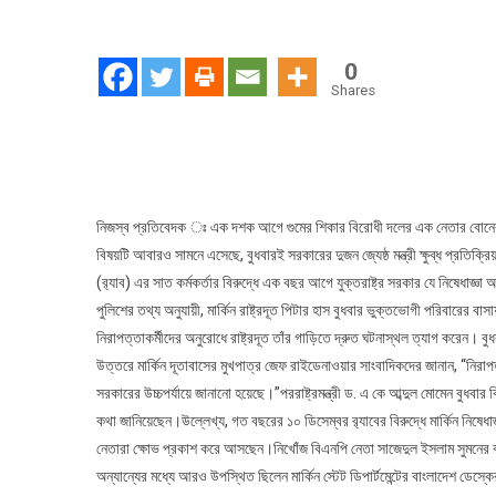
0
Shares
নিজস্ব প্রতিবেদক ঃ এক দশক আগে গুমের শিকার বিরোধী দলের এক নেতার বোনের বাসায় 
বিষয়টি আবারও সামনে এসেছে, বুধবারই সরকারের দুজন জ্যেষ্ঠ মন্ত্রী ক্ষুব্ধ প্রতিক
(র‍্যাব) এর সাত কর্মকর্তার বিরুদ্ধে এক বছর আগে যুক্তরাষ্ট্র সরকার যে নিষেধাজ
পুলিশের তথ্য অনুযায়ী, মার্কিন রাষ্ট্রদূত পিটার হাস বুধবার ভুক্তভোগী পরিবারে
নিরাপত্তাকর্মীদের অনুরোধে রাষ্ট্রদূত তাঁর গাড়িতে দ্রুত ঘটনাস্থল ত্যাগ করেন। 
উত্তরে মার্কিন দূতাবাসের মুখপাত্র জেফ রাইডেনাওয়ার সাংবাদিকদের জানান, “নিরাপ
সরকারের উচ্চপর্যায়ে জানানো হয়েছে।”পররাষ্ট্রমন্ত্রী ড. এ কে আব্দুল মোমেন বুধবার ব
কথা জানিয়েছেন।উল্লেখ্য, গত বছরের ১০ ডিসেম্বর র‍্যাবের বিরুদ্ধে মার্কিন নিষেধ
নেতারা ক্ষোভ প্রকাশ করে আসছেন।নিখোঁজ বিএনপি নেতা সাজেদুল ইসলাম সুমনের বাসা
অন্যান্যের মধ্যে আরও উপস্থিত ছিলেন মার্কিন স্টেট ডিপার্টমেন্টের বাংলাদেশ ডে