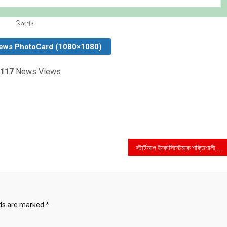
বিজ্ঞাপন
ews PhotoCard (1080×1080)
117
News Views
স্টার্টআপ ইকোসিস্টেমকে শক্তিশালী করতে আইডিয়া প্রকল্প ও মাইক্রোসফটের এলওআই স্বাক্ষর
lds are marked
*