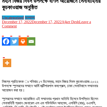
মহান বিজয় দিবস উপলক্ষে বর্ণিল আয়োজনে সেনাবাহিনীর
কুচকাওয়াজ অনুষ্ঠিত
Uncategorized
অন্যান্য
December 17, 2022
December 17, 2022
Ajker Desh
Leave a
on
Comment
মহান
বিজয়
দিবস
উপলক্ষে
বর্ণিল
আয়োজনে
সেনাবাহিনীর
কুচকাওয়াজ
অনুষ্ঠিত
নিজস্ব প্রতিবেদক ঃ শনিবার ১৭ ডিসেম্বর, মহান বিজয় দিবস কুচকাওয়াজ-২০২২
উপলক্ষে স্পন্সরদের সম্মানে আর্মি মাল্টিপারপাস কমপ্লেক্স, ঢাকা সেনানিবাসে সম্মাননার
আয়োজন করা হয়।
স্পন্সরদের সম্মানে আয়োজিত এই সম্মাননায় প্রধান অতিথি হিসেবে উপস্থিত ছিলেন
সেনাবাহিনী প্রধান জেনারেল এস এম শফিউদ্দিন আহমেদ, এসবিপি (বার), ওএসপি,