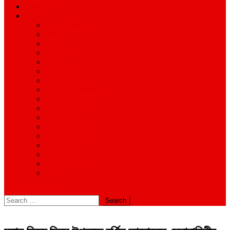
শিক্ষাঙ্গন
অন্যান্য
আইন ও আদালত
অর্থনীতি
বানিজ্য
জীবন-যাপন
সাহিত্য
অনিয়ম-দুর্নীতি
ইতিহাস ঐতিহ্য
উপ-সম্পাদকীয়/মতামত
কর্পোরেট সংবাদ
গ্রাম বাংলার খবর
দুর্ঘটনার সংবাদ
প্রশাসনিক সংবাদ
বিশেষ প্রতিবেদন
মানবিক খবর
সংগঠন সংবাদ
সাহিত্য-সংস্কৃতি
বিবিধ
site mode button
Search
for: