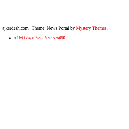
ফোনঃ ০১৭১৫৮৮০২৭৭
সম্পাদক ইমেইল : arbadshah12@gmail.com
arbadshah1975@gmail.com
ইমেইল : ajkerdeshnews@gmail.com
© সর্বস্বত্ব সংরক্ষিত। এই ওয়েবসাইটের কোন লেখা, ছবি, ভিডিও অনুমতি ছাড়া ব্যবহার বেআইনি ।
ajkerdesh.com
|
Theme: News Portal by
Mystery Themes
.
কারিগরি সহযোগিতায় সীমান্ত আইটি