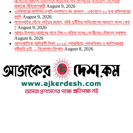
রিসোর্টের বিরুদ্ধে এমএলএম কাঠামোয় অর্থ সংগ্রহের অভিযোগ, দিশেহারা
হাজারো বিনিয়োগকারী
August 9, 2026
এনবিআরের কাস্টমস-ভ্যাট প্রশাসনে বড় রদবদল : একযোগে ২০ যুগ্ম কমিশনারের
বদলি
August 9, 2026
পদোন্নতির দৌড়ে সাইদুর রহমান, নাকি দুর্নীতির অভিযোগের আড়ালে অন্য খেলা
?
August 9, 2026
আমান উল্লাহ আমানের সাথে নিশু ও মহিলা দলের নেত্রীদের সৌজন্য স্বাক্ষাৎ
August 8, 2026
আন্তর্জাতিক আদিবাসী দিবস ২০২৬: ন্যায়বিচার, সমঅধিকার ও জাতিসত্ত্বার
স্বীকৃতি চাই – নিকোলাস বিশ্বাস
August 8, 2026
উপদেষ্টা সম্পাদক : খন্দকার আমিনুর রহমান
সম্পাদক ও প্রকাশক : আমিনুর রহমান বাদশাহ
আইন উপদেষ্টা : এস. এম. দৌলত -ই-খুদা
এ্যাডভোকেট বাংলাদেশ সুপ্রিম কোর্ট।
সম্পাদকীয় ও বাণিজ্যিক কার্যালয়
২৬ বঙ্গবন্ধু অ্যাভিনিউ
ব্যাভিলন সেন্টার (৩য় তলা),ঢাকা ১০০০।