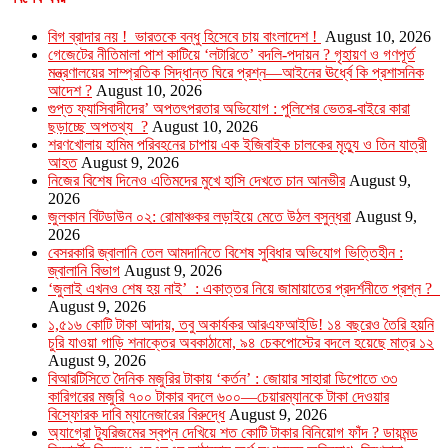
বিগ ব্রাদার নয় ! ভারতকে বন্ধু হিসেবে চায় বাংলাদেশ !
August 10, 2026
গেজেটের নীতিমালা পাশ কাটিয়ে ‘লটারিতে’ বদলি-পদায়ন ? গৃহায়ণ ও গণপূর্ত
মন্ত্রণালয়ের সাম্প্রতিক সিদ্ধান্ত ঘিরে প্রশ্ন—আইনের ঊর্ধ্বে কি প্রশাসনিক
আদেশ ?
August 10, 2026
গুপ্ত ফ্যাসিবাদীদের’ অপতৎপরতার অভিযোগ : পুলিশের ভেতর-বাইরে কারা
ছড়াচ্ছে অপতথ্য ?
August 10, 2026
শরণখোলায় হামিম পরিবহনের চাপায় এক ইজিবাইক চালকের মৃত্যু ও তিন যাত্রী
আহত
August 9, 2026
নিজের বিশেষ দিনেও এতিমদের মুখে হাসি দেখতে চান আনভীর
August 9,
2026
জুলকান বিটডাউন ০২: রোমাঞ্চকর লড়াইয়ে মেতে উঠল বসুন্ধরা
August 9,
2026
বেসরকারি জ্বালানি তেল আমদানিতে বিশেষ সুবিধার অভিযোগ ভিত্তিহীন :
জ্বালানি বিভাগ
August 9, 2026
‘জুলাই এখনও শেষ হয় নাই’ : একাত্তর নিয়ে জামায়াতের প্রদর্শনীতে প্রশ্ন ?
August 9, 2026
১,৫১৬ কোটি টাকা আদায়, তবু অকার্যকর আরএফআইডি! ১৪ বছরেও তৈরি হয়নি
চুরি যাওয়া গাড়ি শনাক্তের অবকাঠামো, ৯৪ চেকপোস্টের বদলে হয়েছে মাত্র ১২
August 9, 2026
বিআরটিসিতে দৈনিক মজুরির টাকায় ‘কর্তন’ : জোয়ার সাহারা ডিপোতে ৩৩
কারিগরের মজুরি ৭০০ টাকার বদলে ৬০০—চেয়ারম্যানকে টাকা দেওয়ার
বিস্ফোরক দাবি ম্যানেজারের বিরুদ্ধে
August 9, 2026
অ্যাগ্রো ট্যুরিজমের স্বপ্ন দেখিয়ে শত কোটি টাকার বিনিয়োগ ফাঁদ ? ডায়মন্ড