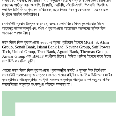
এনডিইউ, পিএসসি, পিএইচডি। এই অনুষ্ঠানে আরো উপস্থিত ছিলেন মেজর জেনারেল
মোহাম্মদ শাহীনুল হক, ওএসপি, বিএসপি, এনডিসি, এইচডিএমসি, পিএসসি, জিওসি ৯
পদাতিক ডিভিশন ও প্যারেড অধিনায়ক, মহান বিজয় দিবস কুচকাওয়াজ – ২০২২ এবং
ঊর্ধ্বতন সামরিক কর্মকর্তাগণ।
সেনাবাহিনী প্রধান উল্লেখ করেন যে, এবছরে মহান বিজয় দিবস কুচকাওয়াজ ছিলো
অত্যন্ত জাঁকজমকপূর্ণ এবং বর্ণিল এ কুচকাওয়াজ আয়োজনে স্পন্সরদের ভূমিকা ছিল
অত্যন্ত প্রশংসনীয়।
মহান বিজয় দিবস কুচকাওয়াজ ২০২২ এ স্পন্সর প্রতিষ্ঠান হিসেবে MGH, S. Alam
Group, Sonali Bank, Islami Bank Ltd, Navana Group, Saif Power
Tech, United Group, Trust Bank, Agrani Bank, Thermax Group,
Anwar Group এবং BMTF অংশীদার ছিলো। মিডিয়া পার্টনার হিসেবে সাথে ছিলো
দেশ টিভি ও রেডিও ফূর্তি।
এবারের মহান বিজয় দিবস কুচকাওয়াজ প্রধানমন্ত্রীর সম্মতি ও সুস্পষ্ট দিক-নির্দেশনায়
সেনাবাহিনী প্রধানের সুদক্ষ নেতৃত্বে বাংলাদেশ সেনাবাহিনীর ৯ পদাতিক ডিভিশনের সার্বিক
ব্যবস্থাপনায় দায়িত্বপ্রাপ্ত সংশ্লিষ্ট সকলের অক্লান্ত পরিশ্রম ও স্পন্সরবৃন্দের সার্বিক
সহযোগিতায় অত্যন্ত উৎসবমূখর পরিবেশে সম্পন্ন হয়।