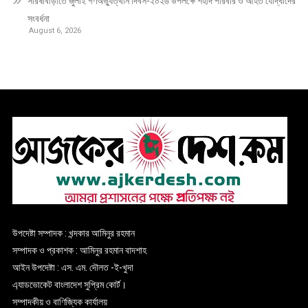
সরিষাবাড়ীতে জুলাই গণঅভ্যুত্থান দিবস-২০২৬ উপলক্ষে শহীদ পরিবার ও আহত যোদ্ধাদের
সংবর্ধনা
August 6, 2026
উপদেষ্টা সম্পাদক : খন্দকার আমিনুর রহমান
সম্পাদক ও প্রকাশক : আমিনুর রহমান বাদশাহ
আইন উপদেষ্টা : এস. এম. দৌলত -ই-খুদা
এ্যাডভোকেট বাংলাদেশ সুপ্রিম কোর্ট।
সম্পাদকীয় ও বাণিজ্যিক কার্যালয়