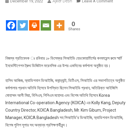
Ajker Desh
On
December 19, 2022
Leave A Comment
সিআইডি’র
স্মার্ট
ইনভেস্টিগেশন
0
ত্রুথ
Shares
ডিজিটাল
ফরেনসিক
এর
উপর
নিজস্ব প্রতিবেদক ঃ রবিবার ১৮ ডিসেম্বর সিআইডি হেডকোয়ার্টার্সের কনফারেন্স রুমে স্মার্ট
একদিনের
ইনভেস্টিগেশন ট্রুথ ডিজিটাল ফরেনসিক এর উপর একদিনের কর্মশালা অনুষ্ঠিত হয়।
কর্মশালা
অনুষ্ঠিত
হাসিব আজিজ, অ্যাডিশনাল ডিআইজি, কমান্ড্যান্ট, ডিটিএস, সিআইডি এর সভাপতিত্বে অনুষ্ঠিত
কর্মশালায় প্রধান অতিথি হিসেবে উপস্থিত ছিলেন সিআইডি প্রধান, অতিরিক্ত আইজিপি
মোহাম্মদ আলী মিয়া, বিপিএম, পিপিএম মহোদয় এবং বিশেষ অতিথি হিসেবে Korea
International Co-operation Agency (KOICA) এর Kolly Kang, Deputy
Country Director, KOICA Bangladesh, Mr. Kim Gibum, Project
Manager, KOICA Bangladesh সহ সিআইডি’র ডিআইজি, অ্যাডিশনাল ডিআইজি,
বিশেষ পুলিশ সুপার সহ অন্যান্য প্রশিক্ষণার্থীবৃন্দ।