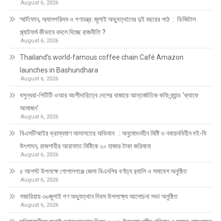
August 6, 2026
স্মার্টফোন, অ্যালগরিদম ও গণতন্ত্র: জুলাই অভ্যুত্থানের দুই বছরের পাঠ : ডিজিটাল
প্ল্যাটফর্ম কীভাবে বদলে দিচ্ছে রাজনীতি ?
August 6, 2026
Thailand’s world-famous coffee chain Café Amazon
launches in Bashundhara
August 6, 2026
বসুন্ধরা-পিটিটি ওআর অংশীদারিত্বে দেশের বাজারে আন্তর্জাতিক কফি ব্র্যান্ড ‘ক্যাফে
আমাজন’
August 6, 2026
বিএসটিআইর ভ্রাম্যমাণ আদালতের অভিযান : অনুমোদনহীন মিষ্টি ও নবায়নবিহীন দই-ঘি
উৎপাদন, রাজশাহীর আরাফাত মিষ্টিকে ২০ হাজার টাকা জরিমানা
August 6, 2026
৫ আগস্ট উপলক্ষে গোপালগঞ্জে জেলা বিএনপির বর্ণাঢ্য র‍্যালি ও সমাবেশ অনুষ্ঠিত
August 6, 2026
গজারিয়ায় ৩৬জুলাই গণ অভ্যুত্থান দিবস উপলক্ষ্যে আলোচনা সভা অনুষ্ঠিত
August 6, 2026