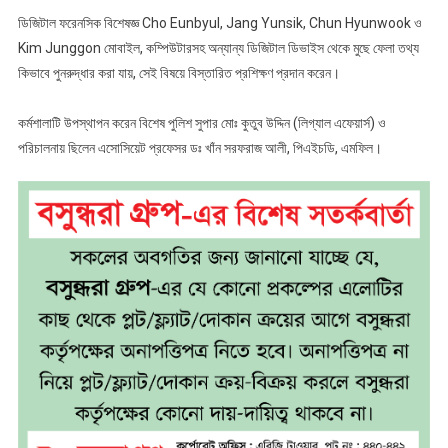
ডিজিটাল ফরেনসিক বিশেষজ্ঞ Cho Eunbyul, Jang Yunsik, Chun Hyunwook ও
Kim Junggon মোবাইল, কম্পিউটারসহ অন্যান্য ডিজিটাল ডিভাইস থেকে মুছে ফেলা তথ্য
কিভাবে পুনরুদ্ধার করা যায়, সেই বিষয়ে বিস্তারিত প্রশিক্ষণ প্রদান করেন।
কর্মশালাটি উপস্থাপন করেন বিশেষ পুলিশ সুপার মোঃ কুতুব উদ্দিন (লিগ্যাল এফেয়ার্স) ও
পরিচালনায় ছিলেন এসোসিয়েট প্রফেসর ডঃ খাঁন সরফরাজ আলী, পিএইচডি, এমফিল।