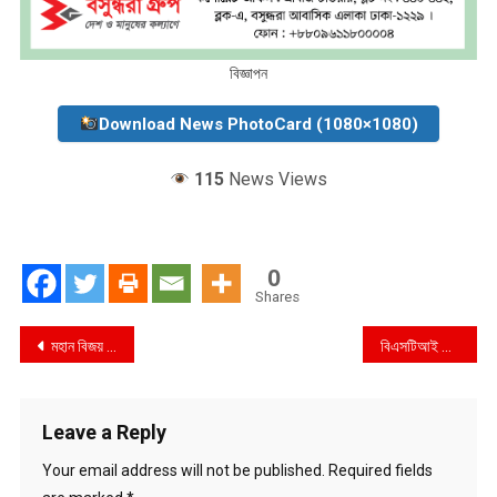
বিজ্ঞাপন
Download News PhotoCard (1080×1080)
115
News Views
0
Shares
Post
মহান বিজয় দিবস উপলক্ষে সিআইডি কর্তৃক প্রকাশিত স্মরণিকা “বিজয়ে আমরা” এর মোড়ক উম্মোচন
বিএসটিআই এর কুমিল্লা অফিসের মোবাইল কোর্ট কর্তৃক ২ টি প্রতিষ্ঠান কে ২০,০০০ টাকা জরিমানা
navigation
Leave a Reply
Your email address will not be published.
Required fields