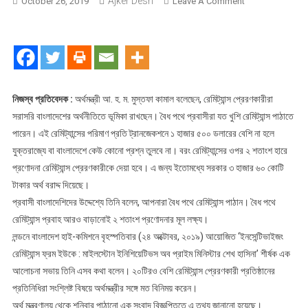
Ajker Desh
On
October 26, 2019
Leave A Comment
বৈধ
পথে
রেমিট্যান্স
বাড়ানোই
প্রণোদনার
লক্ষ্য
নিজস্ব প্রতিবেদক :
অর্থমন্ত্রী আ. হ. ম. মুস্তফা কামাল বলেছেন, রেমিট্যান্স প্রেরণকারীরা
:
সরাসরি বাংলাদেশের অর্থনীতিতে ভূমিকা রাখছেন। বৈধ পথে প্রবাসীরা যত খুশি রেমিট্যান্স পাঠাতে
অর্থমন্ত্রী
পারেন। এই রেমিট্যান্সের পরিমাণ প্রতি ট্রানজেকশনে ১ হাজার ৫০০ ডলারের বেশি না হলে
যুক্তরাজ্যে বা বাংলাদেশে কেউ কোনো প্রশ্ন তুলবে না। বরং রেমিট্যান্সের ওপর ২ শতাংশ হারে
প্রণোদনা রেমিট্যান্স প্রেরণকারীকে দেয়া হবে। এ জন্য ইতোমধ্যে সরকার ৩ হাজার ৬০ কোটি
টাকার অর্থ বরাদ্দ দিয়েছে।
প্রবাসী বাংলাদেশিদের উদ্দেশ্যে তিনি বলেন, আপনারা বৈধ পথে রেমিট্যান্স পাঠান। বৈধ পথে
রেমিট্যান্স প্রবাহ আরও বাড়ানোই ২ শতাংশ প্রণোদনার মূল লক্ষ্য।
লন্ডনে বাংলাদেশ হাই-কমিশনে বৃহস্পতিবার (২৪ অক্টোবর, ২০১৯) আয়োজিত ‘ইনসেন্টিভাইজং
রেমিট্যান্স ফ্রম ইউকে : মাইলস্টোন ইনিশিয়েটিভস অব প্রাইম মিনিস্টার শেখ হাসিনা’ শীর্ষক এক
আলোচনা সভায় তিনি এসব কথা বলেন। ২০টিরও বেশি রেমিট্যান্স প্রেরণকারী প্রতিষ্ঠানের
প্রতিনিধিরা সংশ্লিষ্ট বিষয়ে অর্থমন্ত্রীর সঙ্গে মত বিনিময় করেন।
অর্থ মন্ত্রণালয় থেকে শনিবার পাঠানো এক সংবাদ বিজ্ঞপ্তিতে এ তথ্য জানানো হয়েছে।