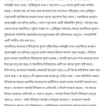
অর্থমন্ত্রী আরও বলেন, ‘রেমিট্যান্সের ওপর এ প্রণোদনা ২০১৯ সালের জুলাই থেকে কার্যকর
হয়েছে। কাজেই যারা ওই সময় থেকে বাংলাদেশে বৈধ পথে টাকা পাঠিয়েছেন, তারা রেমিট্যান্স
প্রেরণকারী প্রতিষ্ঠানের মাধ্যমে তাদের প্রাপ্য প্রণোদনা নিতে পারেন। প্রবাসীদের কল্যাণে
প্রধানমন্ত্রী শেখ হাসিনা ঘোষিত ২ শতাংশ প্রণোদনা একটি নজিরবিহীন দৃষ্টান্ত। বিশ্বের আর
কোনো দেশের প্রবাসীরা এ সুবিধা পাচ্ছেন না। রেমিট্যান্স পাঠানোর ক্ষেত্রে প্রবাসীদের সুযোগ-
সুবিধাগুলো সার্বক্ষণিক নজরদারির জন্য যুক্তরাজ্যে হাই-কমিশনারের নেতৃত্বে ৭ সদস্যবিশিষ্ট
একটি কমিটিও গঠন করা হবে।
প্রবাসীদের বাংলাদেশে বিনিয়োগের সুযোগ সৃষ্টির বিষয়ে অর্থমন্ত্রী বলেন, প্রবাসীদের কল্যাণে
প্রধানমন্ত্রী শেখ হাসিনার নেতৃত্বে বর্তমান সরকার বিভিন্ন পদক্ষেপ গ্রহণ করেছে। বিভিন্ন
বন্ডের মাধ্যমে প্রবাসীদের বিনিয়োগের সুযোগ রয়েছে। আগামী মাসে লন্ডন স্টক এক্সচেঞ্জে বাংলা
টাকা বন্ড চালু করা হচ্ছে, যা প্রবাসীদের বিনিয়োগের একটি বড় ধরনের সুযোগ সৃষ্টি করবে।
তিনি বলেন, বাংলাদেশে সরকারি-বেসরকারি উদ্যোগে প্রায় ১৩০টি বিশেষ অর্থনৈতিক অঞ্চল গড়ে
তোলা হচ্ছে। এর মধ্যে ৪০টি অঞ্চলের কাজ অনেক দূর এগিয়ে গেছে। এসব অর্থনৈতিক অঞ্চলে
বিনিয়োগের মাধ্যমে প্রবাসীরা বাংলাদেশের অর্থনীতিতে অবদান রাখার পাশাপাশি লাভবান হতে
পারেন। বাংলাদেশে সরাসরি বিনিয়োগ বা এফডিআই ও বিদেশি সহায়তা বাড়ছে। গত বছরের
হিসাবে আমাদের এফডিআই ৪০ শতাংশ বেড়েছে। শতকরা হিসাবে বিদেশি বিনিয়োগ বেড়েছে
প্রায় ৪০ শতাংশ। অর্থাৎ বিনিয়োগ আকর্ষণে এগিয়েছে বাংলাদেশ। বাংলাদেশে সরাসরি
বিনিয়োগের ক্ষেত্রে আগে ফিজিক্যাল ও ননফিজিক্যাল অবকাঠামোর দুর্বলতার কারণে আমারা