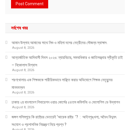
সর্বশেষ খবর
আমান উল্লাহ আমানের সাথে নিশু ও মহিলা দলের নেত্রীদের সৌজন্য স্বাক্ষাৎ
August 8, 2026
আন্তর্জাতিক আদিবাসী দিবস ২০২৬: ন্যায়বিচার, সমঅধিকার ও জাতিসত্ত্বার স্বীকৃতি চাই
– নিকোলাস বিশ্বাস
August 8, 2026
শরণখোলায় এক শিক্ষককে শারীরিকভাবে লাঞ্ছিত করার অভিযোগে শিক্ষক নেতৃবৃন্দের
মানববন্ধন
August 8, 2026
ঢাকায় ২য় বাংলাদেশ লিবারেশন ওয়ার কোর্সের ৫৪তম কমিশনিং ও ফেলোশিপ ডে উদ্‌যাপন
August 8, 2026
জঙ্গল সলিমপুরে কি রাষ্ট্রের ভেতরেই ‘আরেক রাষ্ট্র ’? : আইনশৃঙ্খলা, অবৈধ বিদ্যুৎ
সংযোগ ও প্রশাসনিক নিয়ন্ত্রণ নিয়ে প্রশ্ন ?
August 8, 2026