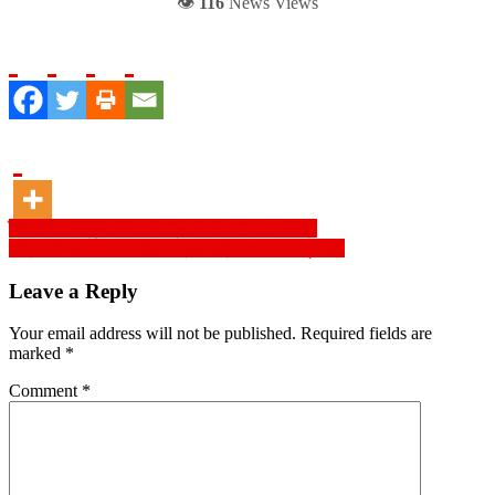
👁️
116
News Views
Post
বৈধ পথে রেমিট্যান্স বাড়ানোই প্রণোদনার লক্ষ্য : অর্থমন্ত্রী
শুদ্ধি অভিযান সফলে সবাইকে প্রধানমন্ত্রীর পাশে চান পূর্তমন্ত্রী
navigation
Leave a Reply
Your email address will not be published.
Required fields are
marked
*
Comment
*