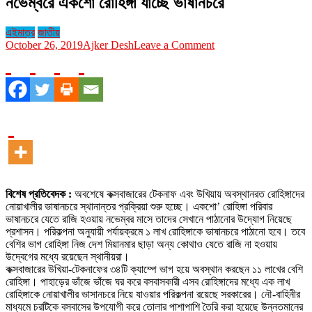
নভেম্বরে একশো রোহিঙ্গা যাচ্ছে ভাষানচরে
এইমাত্র
জাতীয়
on
October 26, 2019
Ajker Desh
Leave a Comment
নভেম্বরে
একশো
রোহিঙ্গা
যাচ্ছে
ভাষানচরে
বিশেষ প্রতিবেদক :
অবশেষে কক্সবাজারের টেকনাফ এবং উখিয়ায় অবস্থানরত রোহিঙ্গাদের
নোয়াখালীর ভাষানচরে স্থানান্তর প্রক্রিয়া শুরু হচ্ছে। একশো’ রোহিঙ্গা পরিবার
ভাষানচরে যেতে রাজি হওয়ায় নভেম্বর মাসে তাদের সেখানে পাঠানোর উদ্যোগ নিয়েছে
প্রশাসন। পরিকল্পনা অনুযায়ী পর্যায়ক্রমে ১ লাখ রোহিঙ্গাকে ভাষানচরে পাঠানো হবে। তবে
বেশির ভাগ রোহিঙ্গা নিজ দেশ মিয়ানমার ছাড়া অন্য কোথাও যেতে রাজি না হওয়ায়
উদ্বেগের মধ্যে রয়েছেন স্থানীয়রা।
কক্সবাজারের উখিয়া-টেকনাফের ৩৪টি ক্যাম্পে ভাগ হয়ে অবস্থান করছেন ১১ লাখের বেশি
রোহিঙ্গা। পাহাড়ের ভাঁজে ভাঁজে ঘর করে বসবাসকারী এসব রোহিঙ্গাদের মধ্যে এক লাখ
রোহিঙ্গাকে নোয়াখালীর ভাসানচরে নিয়ে যাওয়ার পরিকল্পনা রয়েছে সরকারের। নৌ-বাহিনীর
মাধ্যমে চরটিকে বসবাসের উপযোগী করে তোলার পাশাপাশি তৈরি করা হয়েছে উন্নতমানের