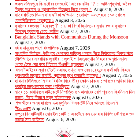
জঙ্গল সলিমপুরে কি রাষ্ট্রের ভেতরেই ‘আরেক রাষ্ট্র ’? : আইনশৃঙ্খলা, অবৈধ
বিদ্যুৎ সংযোগ ও প্রশাসনিক নিয়ন্ত্রণ নিয়ে প্রশ্ন ?
August 8, 2026
যাত্রাবাড়ীতে ডিএনসি’র ঝটিকা অভিযান : সোহাগ এক্সপ্রেসে ১০০ বোতল
ফেনসিডিলসহ গ্রেপ্তার ১
August 8, 2026
ফুয়াদের বক্তব্য ‘বিদ্বেষপূর্ণ’ : ঢাকা বিশ্ববিদ্যালয়ের সুনাম রক্ষায় ফুয়াদের
বিরুদ্ধে ব্যবস্থা চেয়ে নোটিশ
August 7, 2026
Banglalink Stands with Communities During the Monsoon
August 7, 2026
বর্ষায় মানুষের পাশে বাংলালিংক
August 7, 2026
সাংবাদিক নির্যাতন- উলিপুরে পেশাগত দায়িত্ব পালনে গিয়ে নির্যাতনের শিকার স্টার
টেলিভিশনের সাংবাদিক জুবাইর : জুলাই গণঅভ্যুত্থান দিবসের অনুষ্ঠানস্থল
থেকে টেনে বের করে পিটালো বিএনপি-ছাত্রদল
August 7, 2026
বিএসটিআইয়ের ল্যাব টেস্টে ভয়াবহ তথ্য: বাজারের ৮ ব্র্যান্ডের ফর্সাকারী ক্রিমে
প্রাণঘাতী মাত্রার মার্কারি, প্রশ্নের মুখে তদারকি ব্যবস্থা !
August 7, 2026
হাসিনার দিল্লিতে মিডিয়া ব্রিফিং ঘিরে তীব্র ক্ষোভ ঢাকার : ভারতের ভূমিকা নিয়ে
পররাষ্ট্র মন্ত্রণালয়ের কড়া প্রতিক্রিয়া
August 7, 2026
মাত্র ১১ কার্যদিবসে হাইকোর্টে নিষ্পত্তি ৫০ হাজারের বেশি পুরাতন ক্রিমিনাল মিস
মামলা, বিচার বিভাগে নতুন মাইলফলক
August 6, 2026
শিক্ষার্থীদের জন্য দারাজে এক্সক্লুসিভ ডিসকাউন্ট নিয়ে আসছে রিয়েলমি
সি১০০এক্স
August 6, 2026
রংপুরে বিএসটিআইর মোবাইল কোর্ট : অকটেনে কম দেওয়ায় ফিলিং স্টেশনকে ৩০
হাজার টাকা জরিমানা
August 6, 2026