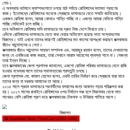
শেড।
এ অবস্থায় বর্তমানে ক্যাম্পগুলোতে চলছে মাঠ পর্যায়ে রোহিঙ্গাদের মতামত গ্রহণের
কাজ। ইতোমধ্যে রোহিঙ্গাদের অনেকে স্বেচ্ছায় ভাসানচরে যেতে সম্মতি জানিয়েছে।
একজন রোহিঙ্গা বলেন, আমরা কোথাও শান্তি পাচ্ছি না। এজন্য আমরা যেদিকে শান্তি
পাচ্ছি সেদিকেই চলে যাচ্ছি।
তবে অধিকাংশ রোহিঙ্গার দাবি ভাসানচরে নয় দ্রুত নিজ দেশে ফিরতে চায়।
এদিকে রোহিঙ্গাদের ভাসানচরে যেতে বাধা দেয়ার অভিযোগ রয়েছে দাতা সংস্থাগুলোর
বিরুদ্ধে। তাই এখনো তাদের কারণেই রোহিঙ্গাদের মত বদলের আশঙ্কা করছেন কক্সবাজার
বাঁচাও আন্দোলনের এ নেতা।
কক্সবাজার বাঁচাও আন্দোলন সাধারণ সম্পাদক এড. আয়াছুর রহমান বলেন, তাদের দেখভালের
জন্য যে এনজিওরা কাজ করছে, তারা সেখানে আরাম আয়েশের ব্যবস্থা পাবে না। সেজন্য
তারা ইন্ধন দিচ্ছে।
তবে কক্সবাজারের জেলা প্রশাসক জানালেন, একশো রোহিঙ্গা পরিবার ভাসানচরে যেতে রাজি
হওয়ায় নভেম্বর মাসে তাদের স্থানান্তরের প্রস্তুতি চলছে।
জেলা প্রশাসক মো. কামাল হোসেন বলেন, একটা তারিখ নির্ধারণ করে স্বেচ্ছায় যারা যাবে
তাদের জন্য যা দরকার আমাদের তা আছে।
২০১৫ সালে প্রথম ভাসানচরে শরণার্থীদের বসবাসের জন্য আবাসন গড়ার পরিকল্পনা করা
হয়। ২০১৭ সালের রাখাইনে রোহিঙ্গাদের ওপর নির্যাতন শুরু হলে মিয়ানমার থেকে সাত
লাখেরও বেশি রোহিঙ্গা প্রাণ ভয়ে কক্সবাজারের টেকনাফ ও উখিয়ায় পালিয়ে আসে।
বিজ্ঞাপন
📸 Download News PhotoCard (1080×1080)