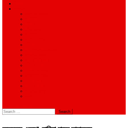
শিক্ষাঙ্গন
অন্যান্য
আইন ও আদালত
অর্থনীতি
বানিজ্য
জীবন-যাপন
সাহিত্য
অনিয়ম-দুর্নীতি
ইতিহাস ঐতিহ্য
উপ-সম্পাদকীয়/মতামত
কর্পোরেট সংবাদ
গ্রাম বাংলার খবর
দুর্ঘটনার সংবাদ
প্রশাসনিক সংবাদ
বিশেষ প্রতিবেদন
মানবিক খবর
সংগঠন সংবাদ
সাহিত্য-সংস্কৃতি
বিবিধ
site mode button
Search
for: