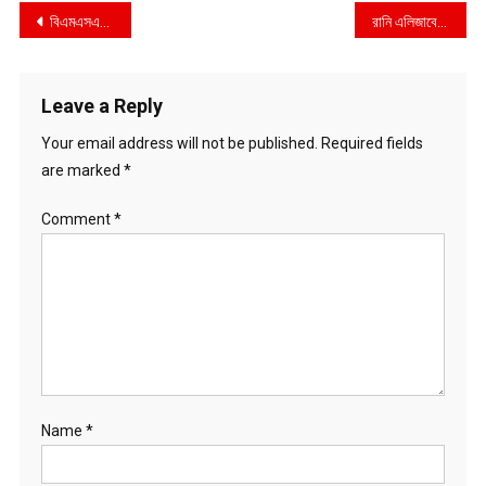
Post
বিএমএসএস রাজশাহীর বিভাগীয় সভাপতি বোয়ালিয়া থানার অফিসার ইনচার্জ এর সাথে সৌজন্য সাক্ষাৎ ।
রানি এলিজাবেথের চেয়েও অনেক বেশি প্রভাবশালী বৈচিত্র্যপূর্ণ সাম্রাজ্য শাসন করেছেন নূরজাহান
navigation
Leave a Reply
Your email address will not be published.
Required fields
are marked
*
Comment
*
Name
*