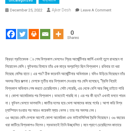
Uncategorized
আন্তর্জাতিক
Ajker Desh
On
December 25, 2022
Leave A Comment
ট্রফি
নিয়েই
বিশ্বকাপ
0
অভিযান
Shares
শেষ
করতে
চেয়েছিলাম,
ক্রিড়া প্রতিবেদক ঃ শেষ বিশ্বকাপ খেললেও প্রিয় আর্জেন্টিনার জার্সি এখনই তুলে রাখছেন না
সেটা
লিয়োনেল মেসি। ফুটবলার হিসাবে তাঁর এক মাত্র অপ্রাপ্তি ছিল বিশ্বকাপ। রবিবার তা ধরা
পেরেছি,
দিয়েছে মেসির হাতে। এর পর? ঠিক করেননি আর্জেন্টিনার অধিনায়ক। যদিও উড়িয়ে দিয়েছেন তাঁর
এর
অবসর ঘিরে জল্পনা। দেশকে তৃতীয় বার বিশ্বকাপ দেওয়ার পর মেসি বলেছেন, “ট্রফি নিয়েই
থেকে
বিশ্বকাপ অভিযান শেষ করতে চেয়েছিলাম। সেটা পেরেছি, এর থেকে বেশি আর কিছু চাইতে পারি
বেশি
না। কোপা আমেরিকার পর বিশ্বকাপ। ভাবতেই পারছি না। এর পর কী হবে? এখনই বলতে পারব
আর
না। ফুটবল খেলতে ভালবাসি। জাতীয় দলের হয়ে খেলা আমাদের কাছে গর্বের। আশা করি বিশ্ব
কিছু
চ্যাম্পিয়ন হওয়ার পর আরও কয়েকটা ম্যাচ খেলব। তার পর অবসর নেব।
চাইতে
৩৫ বছরের মেসি দেশকে আগেই কোপা আমেরিকা এবং ফাইনাসিলিমা ট্রফি দিয়েছেন। ৩৬ বছরের
পারি
না-
খরা কাটিয়ে বিশ্বকাপও দিলেন। স্বভাবতই তিনি উচ্ছ্বসিত। মনে প্রাণে চেয়েছিলেন কাতারে
মেসি