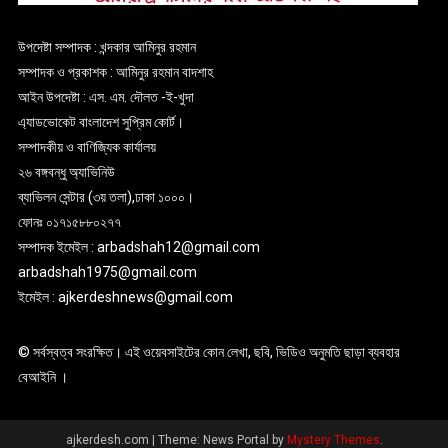
উপদেষ্টা সম্পাদক : খন্দকার আমিনুর রহমান
সম্পাদক ও প্রকাশক : আমিনুর রহমান বাদশাহ
আইন উপদেষ্টা : এস. এম. দৌলত -ই-খুদা
এ্যাডভোকেট বাংলাদেশ সুপ্রিম কোর্ট।
সম্পাদকীয় ও বাণিজ্যিক কার্যালয়
২৬ বঙ্গবন্ধু অ্যাভিনিউ
ব্যাভিলন সেন্টার (৩য় তলা),ঢাকা ১০০০।
ফোনঃ ০১৭১৫৮৮০২৭৭
সম্পাদক ইমেইল : arbadshah12@gmail.com
arbadshah1975@gmail.com
ইমেইল : ajkerdeshnews@gmail.com
© সর্বস্বত্ব সংরক্ষিত। এই ওয়েবসাইটের কোন লেখা, ছবি, ভিডিও অনুমতি ছাড়া ব্যবহার
বেআইনি ।
ajkerdesh.com
|
Theme: News Portal by
Mystery Themes
.