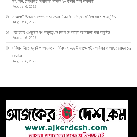
উৎপাদন, রাজশাহীর আরাফাত মিষ্টিকে ২০ হাজার টাকা জরিমানা
August 6, 2026
৫ আগস্ট উপলক্ষে গোপালগঞ্জে জেলা বিএনপির বর্ণাঢ্য র‍্যালি ও সমাবেশ অনুষ্ঠিত
August 6, 2026
গজারিয়ায় ৩৬জুলাই গণ অভ্যুত্থান দিবস উপলক্ষ্যে আলোচনা সভা অনুষ্ঠিত
August 6, 2026
সরিষাবাড়ীতে জুলাই গণঅভ্যুত্থান দিবস-২০২৬ উপলক্ষে শহীদ পরিবার ও আহত যোদ্ধাদের
সংবর্ধনা
August 6, 2026