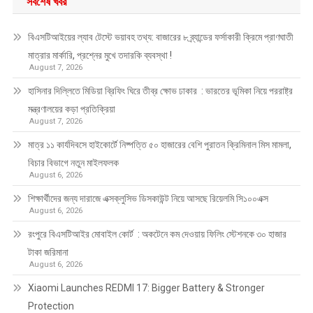
সর্বশেষ খবর
বিএসটিআইয়ের ল্যাব টেস্টে ভয়াবহ তথ্য: বাজারের ৮ ব্র্যান্ডের ফর্সাকারী ক্রিমে প্রাণঘাতী
মাত্রার মার্কারি, প্রশ্নের মুখে তদারকি ব্যবস্থা !
August 7, 2026
হাসিনার দিল্লিতে মিডিয়া ব্রিফিং ঘিরে তীব্র ক্ষোভ ঢাকার : ভারতের ভূমিকা নিয়ে পররাষ্ট্র
মন্ত্রণালয়ের কড়া প্রতিক্রিয়া
August 7, 2026
মাত্র ১১ কার্যদিবসে হাইকোর্টে নিষ্পত্তি ৫০ হাজারের বেশি পুরাতন ক্রিমিনাল মিস মামলা,
বিচার বিভাগে নতুন মাইলফলক
August 6, 2026
শিক্ষার্থীদের জন্য দারাজে এক্সক্লুসিভ ডিসকাউন্ট নিয়ে আসছে রিয়েলমি সি১০০এক্স
August 6, 2026
রংপুরে বিএসটিআইর মোবাইল কোর্ট : অকটেনে কম দেওয়ায় ফিলিং স্টেশনকে ৩০ হাজার
টাকা জরিমানা
August 6, 2026
Xiaomi Launches REDMI 17: Bigger Battery & Stronger
Protection