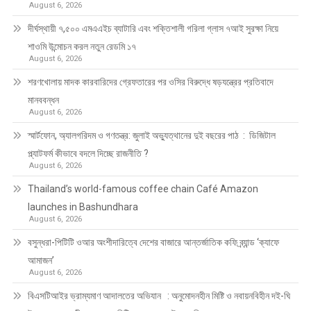
August 6, 2026
দীর্ঘস্থায়ী ৭,৫০০ এমএএইচ ব্যাটারি এবং শক্তিশালী গরিলা গ্লাস ৭আই সুরক্ষা নিয়ে
শাওমি উন্মোচন করল নতুন রেডমি ১৭
August 6, 2026
শরণখোলায় মাদক কারবারিদের গ্রেফতারের পর ওসির বিরুদ্ধে ষড়যন্ত্রের প্রতিবাদে
মানববন্ধন
August 6, 2026
স্মার্টফোন, অ্যালগরিদম ও গণতন্ত্র: জুলাই অভ্যুত্থানের দুই বছরের পাঠ : ডিজিটাল
প্ল্যাটফর্ম কীভাবে বদলে দিচ্ছে রাজনীতি ?
August 6, 2026
Thailand’s world-famous coffee chain Café Amazon
launches in Bashundhara
August 6, 2026
বসুন্ধরা-পিটিটি ওআর অংশীদারিত্বে দেশের বাজারে আন্তর্জাতিক কফি ব্র্যান্ড ‘ক্যাফে
আমাজন’
August 6, 2026
বিএসটিআইর ভ্রাম্যমাণ আদালতের অভিযান : অনুমোদনহীন মিষ্টি ও নবায়নবিহীন দই-ঘি