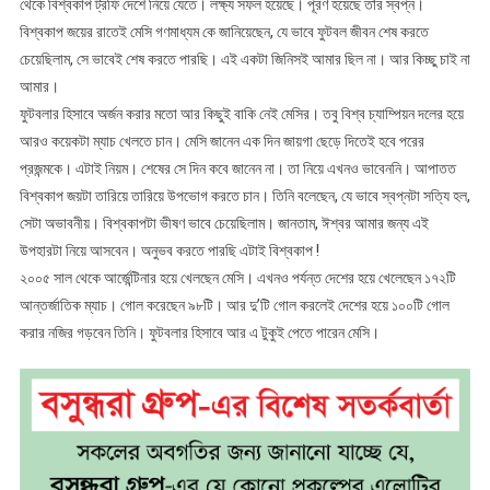
থেকে বিশ্বকাপ ট্রফি দেশে নিয়ে যেতে। লক্ষ্য সফল হয়েছে। পূরণ হয়েছে তাঁর স্বপ্ন।
বিশ্বকাপ জয়ের রাতেই মেসি গণমাধ্যম কে জানিয়েছেন, যে ভাবে ফুটবল জীবন শেষ করতে
চেয়েছিলাম, সে ভাবেই শেষ করতে পারছি। এই একটা জিনিসই আমার ছিল না। আর কিচ্ছু চাই না
আমার।
ফুটবলার হিসাবে অর্জন করার মতো আর কিছুই বাকি নেই মেসির। তবু বিশ্ব চ্যাম্পিয়ন দলের হয়ে
আরও কয়েকটা ম্যাচ খেলতে চান। মেসি জানেন এক দিন জায়গা ছেড়ে দিতেই হবে পরের
প্রজন্মকে। এটাই নিয়ম। শেষের সে দিন কবে জানেন না। তা নিয়ে এখনও ভাবেননি। আপাতত
বিশ্বকাপ জয়টা তারিয়ে তারিয়ে উপভোগ করতে চান। তিনি বলেছেন, যে ভাবে স্বপ্নটা সত্যি হল,
সেটা অভাবনীয়। বিশ্বকাপটা ভীষণ ভাবে চেয়েছিলাম। জানতাম, ঈশ্বর আমার জন্য এই
উপহারটা নিয়ে আসবেন। অনুভব করতে পারছি এটাই বিশ্বকাপ !
২০০৫ সাল থেকে আর্জেন্টিনার হয়ে খেলছেন মেসি। এখনও পর্যন্ত দেশের হয়ে খেলেছেন ১৭২টি
আন্তর্জাতিক ম্যাচ। গোল করেছেন ৯৮টি। আর দু’টি গোল করলেই দেশের হয়ে ১০০টি গোল
করার নজির গড়বেন তিনি। ফুটবলার হিসাবে আর এ টুকুই পেতে পারেন মেসি।