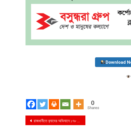
Download N
0
Shares
Post
রাজধানীতে র‍্যাবের অভিযানে ১৭৮ বোতল ফেনসিডিল, ২০ কেজি গাঁজা, বিদেশী মদ ও কাভার্ডভ্যান সহ ১ জন গ্রেফতার