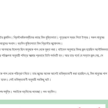
বড়দিনঃ
পৃথিবীতে
এক
মুক্তিদাতার
আগমন
জন্মদিন। খ্রিস্টধর্মাবলম্বীদের কাছে যিশু মুক্তিদাতা। পুত্ররূপে স্বয়ং পিতা ইশ্বর। সকল মানুষের
আনন্দের সংবাদ। বড়দিন মুক্তিদাতা যিশু খ্রিস্টের জন্মোৎসব।
ীতে আগমনের উদ্দেশ্য ছিল মানুষকে পাপ থেকে মুক্ত করা। বাইবেল অনুসারে যিশুর জন্ম হয়েছিল অলৌকিকভা
 পরিকল্পনা অনুযায়ী পবিত্র আত্মার প্রভাবে তিনি গর্ভবতী হন। আর তার গর্ভে যে সন্তান জন্ম নেয়, সে
ে পাপ থেকে পরিত্রাণ দিতে। তার জন্মের অনেক আগেই ভবিষ্যতবাণী করা হয়েছিল যে, যিশু মানুষের পাপ
থিত হবেন। সেই ভবিষ্যতবাণী অনুযায়ী সবকিছু ঘটে।
বং অশেষ সমৃদ্ধি। সবাইকে বড়দিনের শুভেচ্ছা। শুভ বড়দিন।