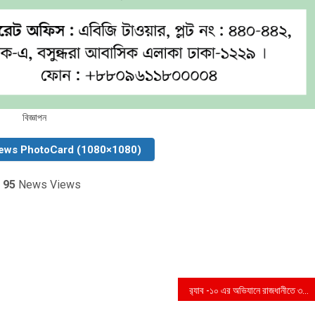
বিজ্ঞাপন
ews PhotoCard (1080×1080)
95
News Views
র‍্যাব -১০ এর অভিযানে রাজধানীতে ৩২২৫ পিস ইয়াবা সহ ৫ জন গ্রেফতার