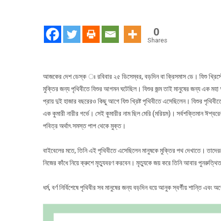
0
Shares
আজকের দেশ ডেস্ক ঃ রবিবার ২৫ ডিসেম্বর, বড়দিন বা ক্রিসমাস ডে। যিশু খ্রিস্টের 
মুক্তির জন্য পৃথিবীতে যিশুর আগমন ঘটেছিল। যিশুর জন্ম তাই মানুষের জন্য এক মহা 
প্রায় দুই হাজার বছরেরও কিছু আগে যিশু খ্রিষ্ট পৃথিবীতে এসেছিলেন। যিশুর পৃথিব
এক কুমারী নারীর গর্ভে। সেই কুমারীর নাম ছিল মেরি (মরিয়ম)। সর্বশক্তিমান ঈশ্বরের
পবিত্র অর্থাৎ সমস্ত পাপ থেকে মুক্ত।
বাইবেলের মতে, তিনি এই পৃথিবীতে এসেছিলেন মানুষকে মুক্তির পথ দেখাতে। তাদেরক
নিজের কাঁধে নিয়ে ক্রুশে মৃত্যুবরণ করবেন। মৃত্যুকে জয় করে তিনি আবার পুনরুত্
ধর্ম, বর্ণ নির্বিশেষে পৃথিবীর সব মানুষের জন্য বড়দিন বয়ে আনুক স্বর্গীয় শান্তি এ