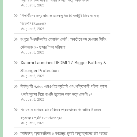
ক্রিমিনাল মিস মামলা, বিচার বিভাগে নতুন মাইলফলক
August 6, 2026
শিক্ষার্থীদের জন্য দারাজে এক্সক্লুসিভ ডিসকাউন্ট নিয়ে আসছে
রিয়েলমি সি১০০এক্স
August 6, 2026
রংপুরে বিএসটিআইর মোবাইল কোর্ট : অকটেনে কম দেওয়ায় ফিলিং
স্টেশনকে ৩০ হাজার টাকা জরিমানা
August 6, 2026
Xiaomi Launches REDMI 17: Bigger Battery &
Stronger Protection
August 6, 2026
দীর্ঘস্থায়ী ৭,৫০০ এমএএইচ ব্যাটারি এবং শক্তিশালী গরিলা গ্লাস
৭আই সুরক্ষা নিয়ে শাওমি উন্মোচন করল নতুন রেডমি ১৭
August 6, 2026
শরণখোলায় মাদক কারবারিদের গ্রেফতারের পর ওসির বিরুদ্ধে
ষড়যন্ত্রের প্রতিবাদে মানববন্ধন
August 6, 2026
স্মার্টফোন, অ্যালগরিদম ও গণতন্ত্র: জুলাই অভ্যুত্থানের দুই বছরের