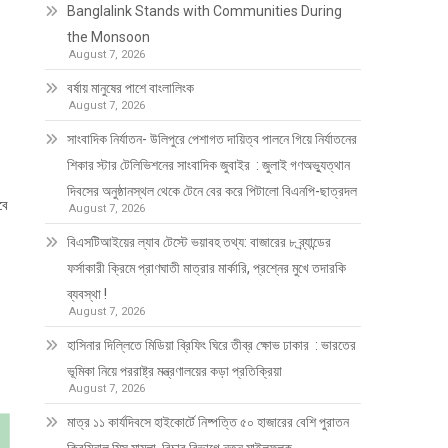
Banglalink Stands with Communities During
the Monsoon
August 7, 2026
বর্ষায় মানুষের পাশে বাংলালিংক
August 7, 2026
সাংবাদিক নির্যাতন- উলিপুরে পেশাগত দায়িত্ব পালনে গিয়ে নির্যাতনের
শিকার স্টার টেলিভিশনের সাংবাদিক জুবাইর : জুলাই গণঅভ্যুত্থান
দিবসের অনুষ্ঠানস্থল থেকে টেনে বের করে পিটালো বিএনপি-ছাত্রদল
বে
August 7, 2026
বিএসটিআইয়ের ল্যাব টেস্টে ভয়াবহ তথ্য: বাজারের ৮ ব্র্যান্ডের
ফর্সাকারী ক্রিমে প্রাণঘাতী মাত্রার মার্কারি, প্রশ্নের মুখে তদারকি
ব্যবস্থা !
August 7, 2026
হাসিনার দিল্লিতে মিডিয়া ব্রিফিং ঘিরে তীব্র ক্ষোভ ঢাকার : ভারতের
ভূমিকা নিয়ে পররাষ্ট্র মন্ত্রণালয়ের কড়া প্রতিক্রিয়া
August 7, 2026
মাত্র ১১ কার্যদিবসে হাইকোর্টে নিষ্পত্তি ৫০ হাজারের বেশি পুরাতন